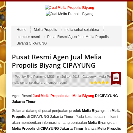
Home
Melia Propolis
melia sehat sejahtera
member resmi
Pusat Resmi Agen Jual Melia Propolis
Biyang CIPAYUNG
Pusat Resmi Agen Jual Melia
Propolis Biyang CIPAYUNG
Post by
Eko Purnomo MSS
on
Juli 14, 2018
Category :
Melia Propolis
,
melia sehat sejahtera
,
member resmi
Agen Resmi
Jual
Melia Propolis
dan
Melia Biyang
Di CIPAYUNG
Jakarta Timur
Selamat datang di pusat penjualan
produk
Melia Biyang
dan
Melia
Propolis
di CIPAYUNG Jakarta Timur
. Pada kesempatan ini kami
akan memberikan informasi tentang penjualan
Melia Biyang
dan
Melia Propolis di CIPAYUNG Jakarta Timur
. Bahwa
Melia Propolis