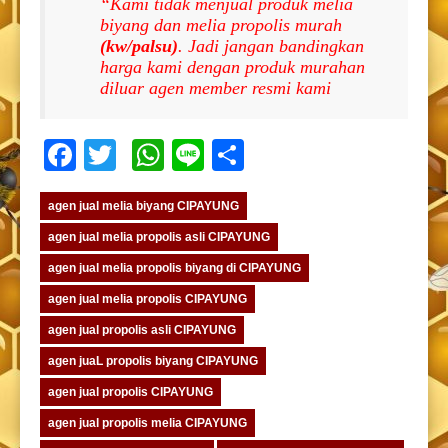
“Kami tidak menjual produk melia
biyang dan melia propolis murah
(kw/palsu)
. Jadi jangan bandingkan
harga kami dengan produk murahan
diluar agen member resmi kami
Facebook
Twitter
WhatsApp
Line
Share
agen jual melia biyang CIPAYUNG
agen jual melia propolis asli CIPAYUNG
agen jual melia propolis biyang di CIPAYUNG
agen jual melia propolis CIPAYUNG
agen jual propolis asli CIPAYUNG
agen juaL propolis biyang CIPAYUNG
agen jual propolis CIPAYUNG
agen jual propolis melia CIPAYUNG