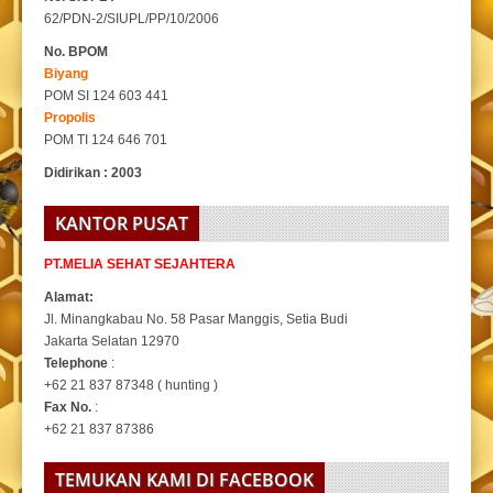
62/PDN-2/SIUPL/PP/10/2006
No. BPOM
Biyang
POM SI 124 603 441
Propolis
POM TI 124 646 701
Didirikan : 2003
KANTOR PUSAT
PT.MELIA SEHAT SEJAHTERA
Alamat:
Jl. Minangkabau No. 58 Pasar Manggis, Setia Budi
Jakarta Selatan 12970
Telephone
:
+62 21 837 87348 ( hunting )
Fax No.
:
+62 21 837 87386
TEMUKAN KAMI DI FACEBOOK