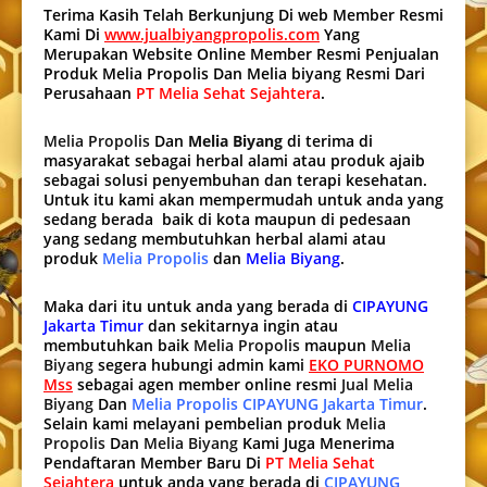
Terima Kasih Telah Berkunjung Di web Member Resmi
Kami Di
www.jualbiyangpropolis.com
Yang
Merupakan Website Online Member Resmi Penjualan
Produk Melia Propolis Dan Melia biyang Resmi Dari
Perusahaan
PT Melia Sehat Sejahtera
.
Melia Propolis
Dan
Melia Biyang
di terima di
masyarakat sebagai herbal alami atau produk ajaib
sebagai solusi penyembuhan dan terapi kesehatan.
Untuk itu kami akan mempermudah untuk anda yang
sedang berada baik di kota maupun di pedesaan
yang sedang membutuhkan herbal alami atau
produk
Melia Propolis
dan
Melia Biyang
.
Maka dari itu untuk anda yang berada di
CIPAYUNG
Jakarta Timur
dan sekitarnya ingin atau
membutuhkan baik
Melia Propolis
maupun
Melia
Biyang
segera hubungi admin kami
EKO PURNOMO
Mss
sebagai agen member online resmi
Jual Melia
Biyang
Dan
Melia Propolis CIPAYUNG Jakarta Timur
.
Selain kami melayani pembelian produk
Melia
Propolis
Dan
Melia Biyang
Kami Juga Menerima
Pendaftaran Member Baru Di
PT Melia Sehat
Sejahtera
untuk anda yang berada di
CIPAYUNG