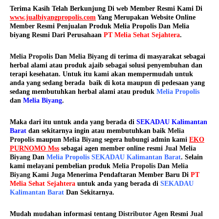
Terima Kasih Telah Berkunjung Di web Member Resmi Kami Di
www.jualbiyangpropolis.com
Yang Merupakan Website Online
Member Resmi Penjualan Produk Melia Propolis Dan Melia
biyang Resmi Dari Perusahaan
PT Melia Sehat Sejahtera
.
Melia Propolis
Dan
Melia Biyang
di terima di masyarakat sebagai
herbal alami atau produk ajaib sebagai solusi penyembuhan dan
terapi kesehatan. Untuk itu kami akan mempermudah untuk
anda yang sedang berada baik di kota maupun di pedesaan yang
sedang membutuhkan herbal alami atau produk
Melia Propolis
dan
Melia Biyang
.
Maka dari itu untuk anda yang berada di
SEKADAU Kalimantan
Barat
dan sekitarnya ingin atau membutuhkan baik
Melia
Propolis
maupun
Melia Biyang
segera hubungi admin kami
EKO
PURNOMO Mss
sebagai agen member online resmi
Jual Melia
Biyang
Dan
Melia Propolis SEKADAU Kalimantan Barat
. Selain
kami melayani pembelian produk
Melia Propolis
Dan
Melia
Biyang
Kami Juga Menerima Pendaftaran Member Baru Di
PT
Melia Sehat Sejahtera
untuk anda yang berada di
SEKADAU
Kalimantan Barat
Dan Sekitarnya.
Mudah mudahan informasi tentang
Distributor Agen
Resmi
Jual