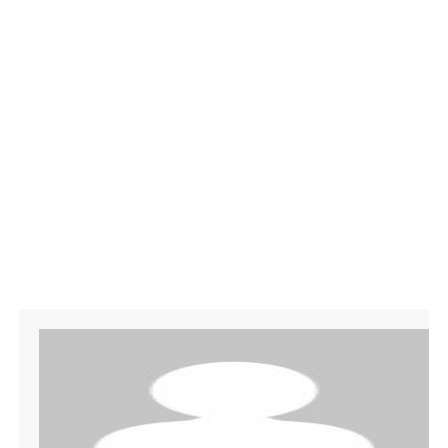
tempat jual propolis asli SEKADAU
tempat jual propolis di SEKADAU
tempat jual propolis SEKADAU
toko herbal melia biyang di SEKADAU
toko melia biyang asli SEKADAU
toko melia biyang sekadau
toko melia propolis asli SEKADAU
toko melia propolis sekadau
toko obat herbal propolis SEKADAU
toko propolis SEKADAU