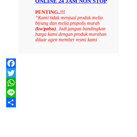
ONLINE 24 JAM NON STOP
PENTING..!!!
“Kami tidak menjual produk melia
biyang dan melia propolis murah
(kw/palsu)
. Jadi jangan bandingkan
harga kami dengan produk murahan
diluar agen member resmi kami
Facebook
Twitter
WhatsApp
Line
Share
agen jual melia biyang SEKADAU
agen jual melia propolis asli SEKADAU