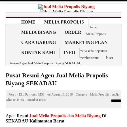
HOME
MELIA PROPOLIS
Home
MELIA BIYANG
ORDER
Melia Propolis
CARA GABUNG
MARKETING PLAN
melia sehat sejahtera
KONTAK KAMI
INFO
member resmi
Pusat
Resmi Agen Jual Melia Propolis Biyang SEKADAU
Pusat Resmi Agen Jual Melia Propolis
Biyang SEKADAU
Post by
Eko Purnomo MSS
on
Agustus 5, 2018
Category :
Melia Propolis
,
melia
sehat sejahtera
,
member resmi
Agen Resmi
Jual
Melia Propolis
dan
Melia Biyang
Di
SEKADAU Kalimantan Barat