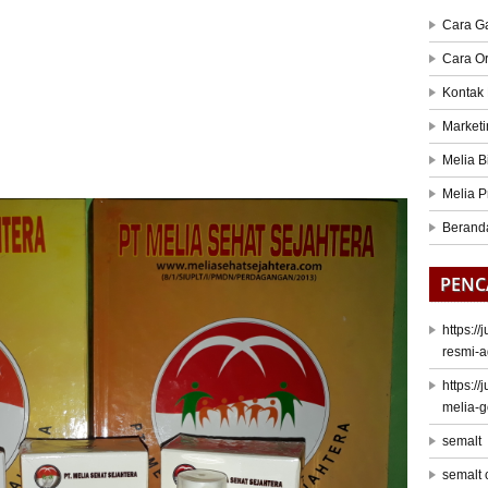
Cara G
Cara O
Kontak
Marketi
Melia B
Melia P
Berand
PENC
https:/
resmi-a
https:/
melia-
semalt
semalt