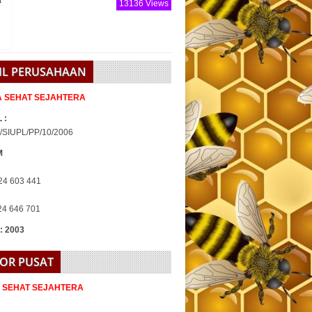
13136 Views
IL PERUSAHAAN
IA SEHAT SEJAHTERA
 :
/SIUPL/PP/10/2006
M
24 603 441
24 646 701
 : 2003
OR PUSAT
A SEHAT SEJAHTERA