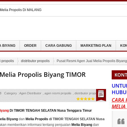
 Melia Propolis Di MALANG
 Melia Propolis Di SEMARANG
 Melia Propolis Biyang ACEH BARAT
s Dengan Melia Propolis
 Melia Propolis Di MUARA ENIM
A BIYANG
ORDER
CARA GABUNG
MARKETING PLAN
KON
 propolis
distributor propolis
Pusat Resmi Agen Jual Melia Propolis Bi
 Melia Propolis Biyang TIMOR
KONT
UNTU
HUBU
8
Category :
Agen Distributor
,
agen resmi propolis
,
distributor propolis
CARA 
MELIA
Biyang
Di TIMOR TENGAH SELATAN Nusa Tenggara Timur
elia Biyang
dan
Melia Propolis
di TIMOR TENGAH SELATAN Nusa
 akan memberikan informasi tentang penjualan
Melia Biyang
dan