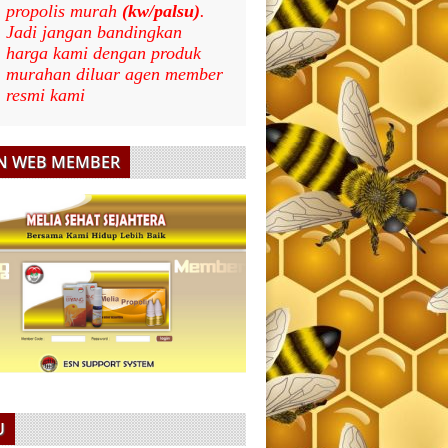
propolis murah
(kw/palsu)
.
Jadi jangan bandingkan
harga kami dengan produk
murahan diluar agen member
resmi kami
N WEB MEMBER
U