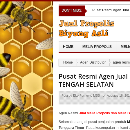
Pusat Resmi Agen Jual
DON'T MISS:
Pusat Resmi Agen Jual
Pusat Resmi Agen Jual
Cara Ampuh Atasi Lupu
Pusat Resmi Agen Jual
HOME
MELIA PROPOLIS
MELI
Home
Agen Distributor
agen resmi
Pusat Resmi Agen Jual
TENGAH SELATAN
Post by
Eko Purnomo MSS
on
Agustus 18, 201
Agen Resmi
Jual
Melia Propolis
dan
Melia 
Selamat datang di pusat penjualan
produk
M
Tenggara Timur
. Pada kesempatan ini kami