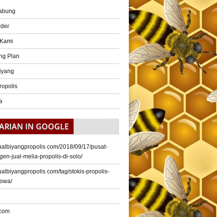
abung
rder
 Kami
ng Plan
iyang
ropolis
a
ARIAN IN GOOGLE
/jualbiyangpropolis com/2018/09/17/pusat-
gen-jual-melia-propolis-di-solo/
/jualbiyangpropolis com/tag/stokis-propolis-
gowa/
 com