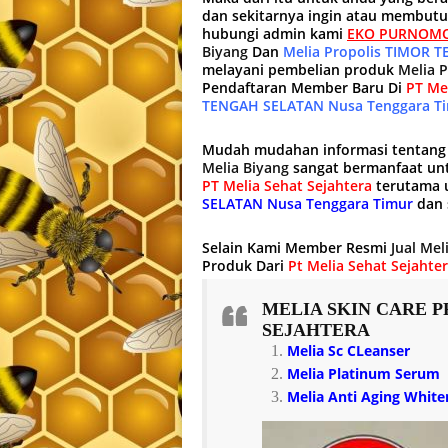
dan sekitarnya ingin atau membut
hubungi admin kami
EKO PURNOMO
Biyang
Dan
Melia Propolis TIMOR 
melayani pembelian produk
Melia P
Pendaftaran Member Baru Di
PT Me
TENGAH SELATAN Nusa Tenggara T
Mudah mudahan informasi tentan
Melia Biyang
sangat bermanfaat un
PT Melia Sehat Sejahtera
terutama u
SELATAN Nusa Tenggara Timur
dan 
Selain Kami Member Resmi
Jual Mel
Produk Dari
Pt Melia Sehat Sejahte
MELIA SKIN CARE
P
SEJAHTERA
Melia Sc CLeanser
Melia Platinum Serum
Melia Anti Aging Whit