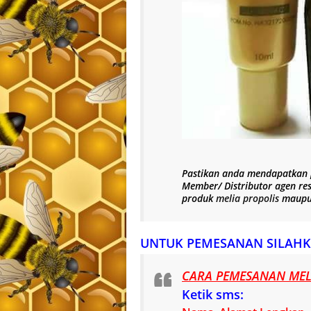
Pastikan anda mendapatkan
Member/ Distributor agen re
produk
melia propolis
maup
UNTUK PEMESANAN SILAHK
CARA PEMESANAN MELI
Ketik sms: