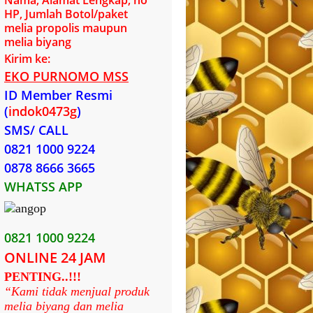
Nama, Alamat Lengkap, no
HP, Jumlah Botol/paket
melia propolis maupun
melia biyang
Kirim ke:
EKO PURNOMO MSS
ID Member Resmi
(
indok0473g
)
SMS/ CALL
0821 1000 9224
0878 8666 3665
WHATSS APP
0821 1000 9224
ONLINE 24 JAM
PENTING..!!!
“Kami tidak menjual produk
melia biyang dan melia