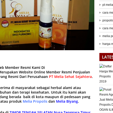
pt meli
cara me
propoli
cara me
melia p
harga m
LATE
web Member Resmi Kami Di
erupakan Website Online Member Resmi Penjualan
iyang Resmi Dari Perusahaan
PT Melia Sehat Sejahtera
.
terima di masyarakat sebagai herbal alami atau
mbuhan dan terapi kesehatan. Untuk itu kami akan
ang berada baik di kota maupun di pedesaan yang
 atau produk
Melia Propolis
dan
Melia Biyang
.
ada di
TIMOR TENGAH SELATAN Nusa Tenggara Timur