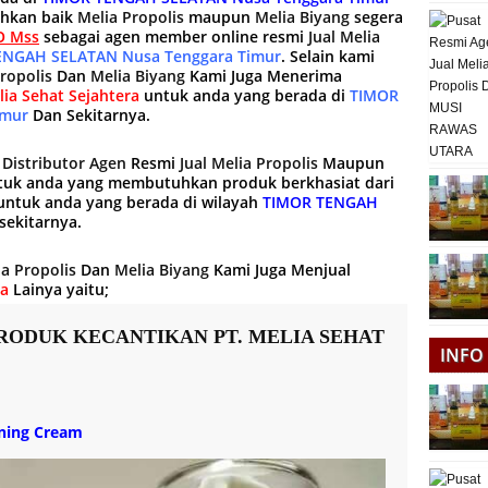
uhkan baik
Melia Propolis
maupun
Melia Biyang
segera
 Mss
sebagai agen member online resmi
Jual Melia
TENGAH SELATAN Nusa Tenggara Timur
. Selain kami
ropolis
Dan
Melia Biyang
Kami Juga Menerima
lia Sehat Sejahtera
untuk anda yang berada di
TIMOR
imur
Dan Sekitarnya.
g
Distributor Agen
Resmi
Jual Melia Propolis
Maupun
tuk anda yang membutuhkan produk berkhasiat dari
ntuk anda yang berada di wilayah
TIMOR TENGAH
sekitarnya.
ia Propolis
Dan
Melia Biyang
Kami Juga Menjual
ra
Lainya yaitu;
RODUK KECANTIKAN PT. MELIA SEHAT
INFO
ening Cream