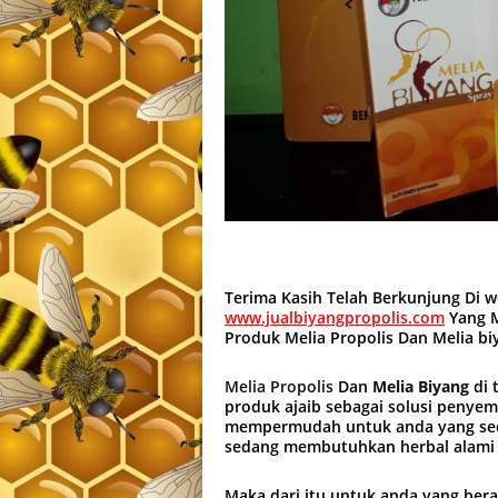
Terima Kasih Telah Berkunjung Di 
www.jualbiyangpropolis.com
Yang M
Produk Melia Propolis Dan Melia b
Melia Propolis
Dan
Melia Biyang
di 
produk ajaib sebagai solusi penye
mempermudah untuk anda yang sed
sedang membutuhkan herbal alami
Maka dari itu untuk anda yang ber