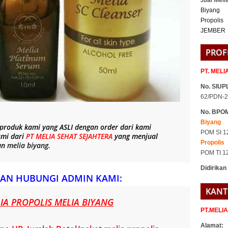
PROF
PT. MEL
No. SIUPL
62/PDN-2
No. BPO
Biyang
 produk kami yang
ASLI
dengan order dari kami
POM SI 1
smi dari
PT MELIA SEHAT SEJAHTERA
yang menjual
Propolis
un
melia biyang
.
POM TI 1
Didirikan
AN HUBUNGI ADMIN KAMI:
KANT
A PROPOLIS MELIA BIYANG
PT.MELI
Alamat: