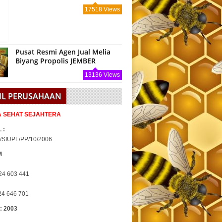
17518 Views
Pusat Resmi Agen Jual Melia
Biyang Propolis JEMBER
13136 Views
IL PERUSAHAAN
IA SEHAT SEJAHTERA
 :
/SIUPL/PP/10/2006
M
24 603 441
24 646 701
 : 2003