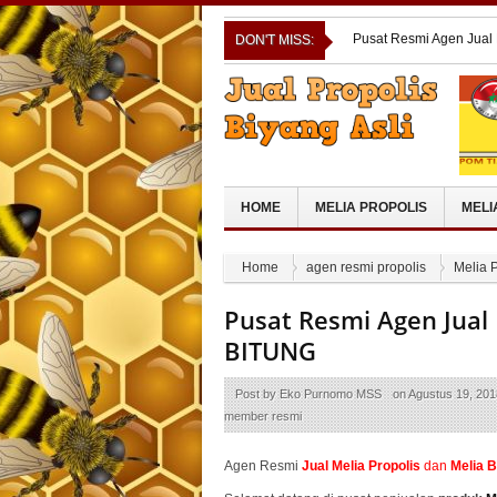
Pusat Resmi Agen Jual
DON'T MISS:
Pusat Resmi Agen Jual
TIMUR
Pusat Resmi Agen Jual
Cara Ampuh Mengecilka
Pusat Resmi Agen Jual
UTARA
HOME
MELIA PROPOLIS
MELI
Home
agen resmi propolis
Melia P
Pusat Resmi Agen Jual 
BITUNG
Post by
Eko Purnomo MSS
on
Agustus 19, 201
member resmi
Agen Resmi
Jual
Melia Propolis
dan
Melia 