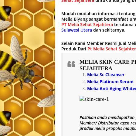
Sehat Sejahtera
untuk anda yang b
Mudah mudahan informasi tentan
Melia Biyang
sangat bermanfaat un
PT Melia Sehat Sejahtera
terutama u
Sulawesi Utara
dan sekitarnya.
Selain Kami Member Resmi
Jual Mel
Produk Dari
Pt Melia Sehat Sejahte
MELIA SKIN CARE
P
SEJAHTERA
Melia Sc CLeanser
Melia Platinum Serum
Melia Anti Aging Whit
Pastikan anda mendapatkan
Member/ Distributor agen re
produk
melia propolis
maup