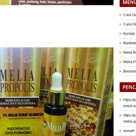
MEN
Cara G
Cara O
Kontak
Marketi
Melia B
Melia P
Berand
PENC
https:/
resmi-a
https:/
melia-
semalt