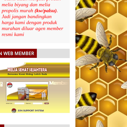
melia biyang dan melia
propolis murah
(kw/palsu)
.
Jadi jangan bandingkan
harga kami dengan produk
murahan diluar agen member
resmi kami
N WEB MEMBER