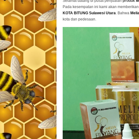
Selamat datang di pusat penjualan
produk
M
Pada kesempatan ini kami akan memberikan 
KOTA BITUNG Sulawesi Utara
. Bahwa
Meli
kota dan pedesaan.