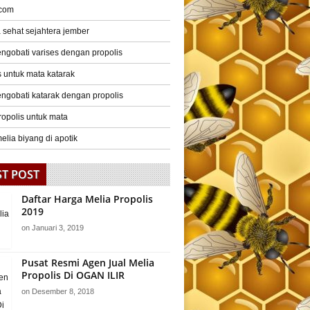
 com
a sehat sejahtera jember
ngobati varises dengan propolis
s untuk mata katarak
ngobati katarak dengan propolis
ropolis untuk mata
elia biyang di apotik
ST POST
Daftar Harga Melia Propolis
2019
on
Januari 3, 2019
Pusat Resmi Agen Jual Melia
Propolis Di OGAN ILIR
on
Desember 8, 2018