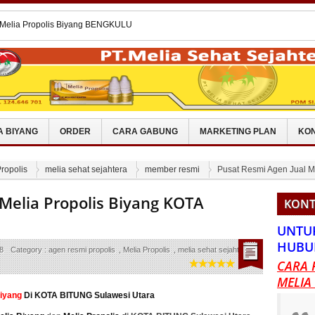
 Melia Propolis Di BENGKULU
 Melia Propolis Biyang BELITUNG
 Melia Propolis Biyang THAILAND
n Perut Buncit Dengan Melia Biyang
 Melia Propolis Biyang BENGKULU
A BIYANG
ORDER
CARA GABUNG
MARKETING PLAN
KON
ropolis
melia sehat sejahtera
member resmi
Pusat Resmi Agen Jual M
Melia Propolis Biyang KOTA
KONT
UNTU
HUBU
8
Category :
agen resmi propolis
,
Melia Propolis
,
melia sehat sejahtera
,
CARA 
MELIA
Biyang
Di KOTA BITUNG Sulawesi Utara