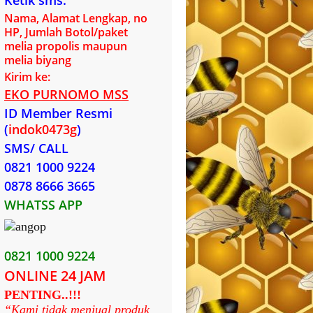
Ketik sms:
Nama, Alamat Lengkap, no
HP, Jumlah Botol/paket
melia propolis maupun
melia biyang
Kirim ke:
EKO PURNOMO MSS
ID Member Resmi
(
indok0473g
)
SMS/ CALL
0821 1000 9224
0878 8666 3665
WHATSS APP
0821 1000 9224
ONLINE 24 JAM
PENTING..!!!
“Kami tidak menjual produk