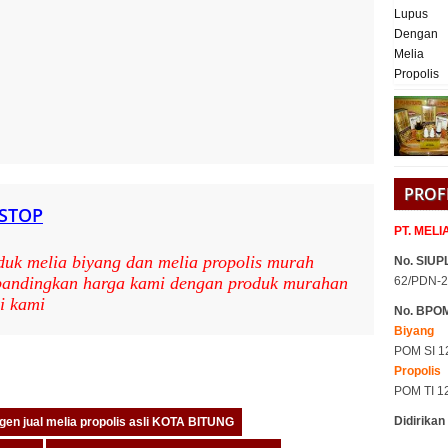
PROF
 STOP
PT. MEL
duk melia biyang dan melia propolis murah
No. SIUPL
 bandingkan harga kami dengan produk murahan
62/PDN-2
i kami
No. BPO
Biyang
POM SI 1
pp
are
Propolis
POM TI 1
Didirikan
gen jual melia propolis asli KOTA BITUNG