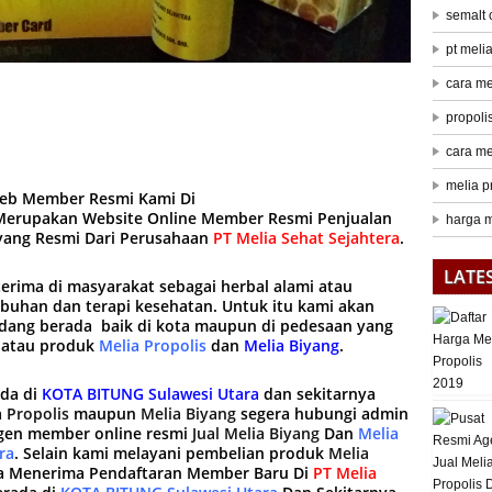
semalt
pt meli
cara me
propoli
cara me
melia p
web Member Resmi Kami Di
erupakan Website Online Member Resmi Penjualan
harga m
iyang Resmi Dari Perusahaan
PT Melia Sehat Sejahtera
.
LATE
terima di masyarakat sebagai herbal alami atau
mbuhan dan terapi kesehatan. Untuk itu kami akan
ang berada baik di kota maupun di pedesaan yang
 atau produk
Melia Propolis
dan
Melia Biyang
.
ada di
KOTA BITUNG Sulawesi Utara
dan sekitarnya
 Propolis
maupun
Melia Biyang
segera hubungi admin
gen member online resmi
Jual Melia Biyang
Dan
Melia
ra
. Selain kami melayani pembelian produk
Melia
a Menerima Pendaftaran Member Baru Di
PT Melia