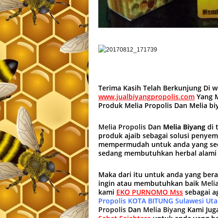
Terima Kasih Telah Berkunjung Di 
www.jualbiyangpropolis.com
Yang M
Produk Melia Propolis Dan Melia b
Melia Propolis
Dan
Melia Biyang
di 
produk ajaib sebagai solusi penye
mempermudah untuk anda yang sed
sedang membutuhkan herbal alami
Maka dari itu untuk anda yang ber
ingin atau membutuhkan baik
Melia
kami
EKO PURNOMO Mss
sebagai a
Propolis KOTA BITUNG Sulawesi Uta
Propolis
Dan
Melia Biyang
Kami Jug