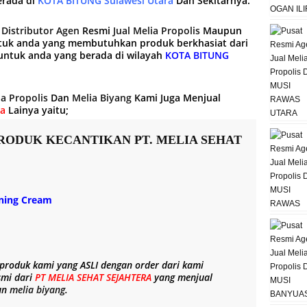
erada di
KOTA BITUNG Sulawesi Utara
Dan Sekitarnya.
g
Distributor Agen
Resmi
Jual Melia Propolis
Maupun
tuk anda yang membutuhkan produk berkhasiat dari
ntuk anda yang berada di wilayah
KOTA BITUNG
ia Propolis
Dan
Melia Biyang
Kami Juga Menjual
ra
Lainya yaitu;
RODUK KECANTIKAN PT. MELIA SEHAT
ening Cream
 produk kami yang
ASLI
dengan order dari kami
smi dari
PT MELIA SEHAT SEJAHTERA
yang menjual
un
melia biyang
.