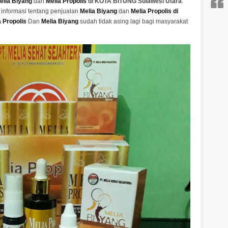
elia Biyang
dan
Melia Propolis
di KOTA BITUNG Sulawesi Utara
.
informasi tentang penjualan
Melia Biyang
dan
Melia Propolis di
a Propolis
Dan
Melia Biyang
sudah tidak asing lagi bagi masyarakat