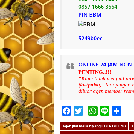
0857 1666 3664
PIN BBM
5249b0ec
ONLINE 24 JAM NON
PENTING..!!!
“Kami tidak menjual pro
(kw/palsu)
. Jadi jangan
diluar agen member resm
Facebook
Twitter
WhatsA
Line
Sh
agen jual melia biyang KOTA BITUNG
a