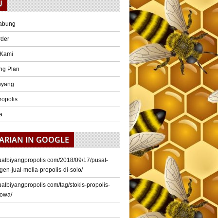
U
abung
rder
 Kami
ng Plan
iyang
ropolis
a
ARIAN IN GOOGLE
/jualbiyangpropolis com/2018/09/17/pusat-
gen-jual-melia-propolis-di-solo/
/jualbiyangpropolis com/tag/stokis-propolis-
gowa/