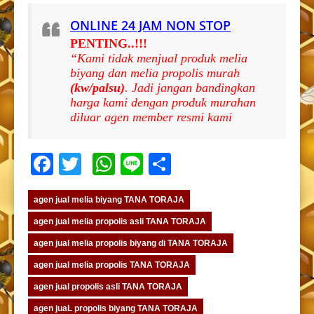
ONLINE 24 JAM NON STOP
PENTING..!!!
“Kami tidak menjual produk melia
biyang dan melia propolis murah
(kw/palsu)
. Jadi jangan bandingkan
harga kami dengan produk murahan
diluar agen member resmi kami
Facebook
Twitter
WhatsApp
Line
Share
agen jual melia biyang TANA TORAJA
agen jual melia propolis asli TANA TORAJA
agen jual melia propolis biyang di TANA TORAJA
agen jual melia propolis TANA TORAJA
agen jual propolis asli TANA TORAJA
agen juaL propolis biyang TANA TORAJA