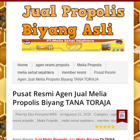
Home
agen resmi propolis
Melia Propolis
melia sehat sejahtera
member resmi
Pusat Resmi
Agen Jual Melia Propolis Biyang TANA TORAJA
Pusat Resmi Agen Jual Melia
Propolis Biyang TANA TORAJA
Post by
Eko Purnomo MSS
on
Agustus 21, 2018
Category :
agen
resmi propolis
,
Melia Propolis
,
melia sehat sejahtera
,
member resmi
Agen Resmi
Jual
Melia Propolis
dan
Melia Biyang
Di TANA