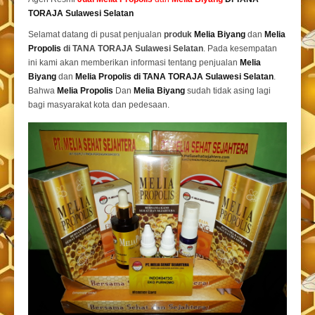
TORAJA Sulawesi Selatan
Selamat datang di pusat penjualan
produk
Melia Biyang
dan
Melia
Propolis
di TANA TORAJA Sulawesi Selatan
. Pada kesempatan
ini kami akan memberikan informasi tentang penjualan
Melia
Biyang
dan
Melia Propolis di TANA TORAJA Sulawesi Selatan
.
Bahwa
Melia Propolis
Dan
Melia Biyang
sudah tidak asing lagi
bagi masyarakat kota dan pedesaan.