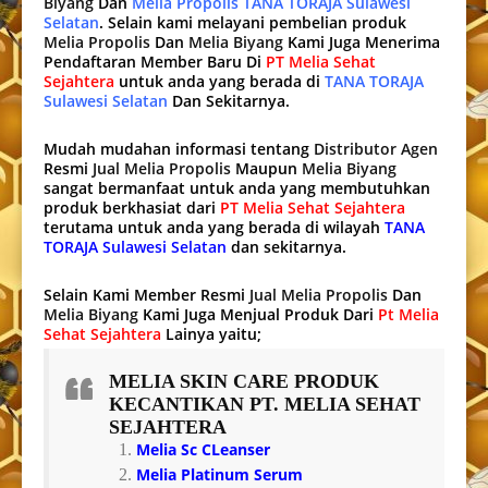
Biyang
Dan
Melia Propolis TANA TORAJA Sulawesi
Selatan
. Selain kami melayani pembelian produk
Melia Propolis
Dan
Melia Biyang
Kami Juga Menerima
Pendaftaran Member Baru Di
PT Melia Sehat
Sejahtera
untuk anda yang berada di
TANA TORAJA
Sulawesi Selatan
Dan Sekitarnya.
Mudah mudahan informasi tentang
Distributor Agen
Resmi
Jual Melia Propolis
Maupun
Melia Biyang
sangat bermanfaat untuk anda yang membutuhkan
produk berkhasiat dari
PT Melia Sehat Sejahtera
terutama untuk anda yang berada di wilayah
TANA
TORAJA Sulawesi Selatan
dan sekitarnya.
Selain Kami Member Resmi
Jual Melia Propolis
Dan
Melia Biyang
Kami Juga Menjual Produk Dari
Pt Melia
Sehat Sejahtera
Lainya yaitu;
MELIA SKIN CARE
PRODUK
KECANTIKAN PT. MELIA SEHAT
SEJAHTERA
Melia Sc CLeanser
Melia Platinum Serum