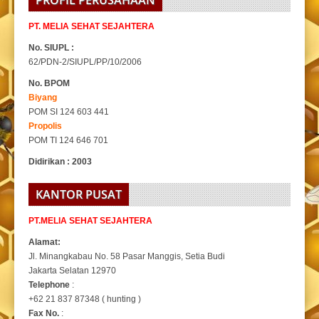
PROFIL PERUSAHAAN
PT. MELIA SEHAT SEJAHTERA
No. SIUPL :
62/PDN-2/SIUPL/PP/10/2006
No. BPOM
Biyang
POM SI 124 603 441
Propolis
POM TI 124 646 701
Didirikan : 2003
KANTOR PUSAT
PT.MELIA SEHAT SEJAHTERA
Alamat:
Jl. Minangkabau No. 58 Pasar Manggis, Setia Budi
Jakarta Selatan 12970
Telephone
:
+62 21 837 87348 ( hunting )
Fax No.
: