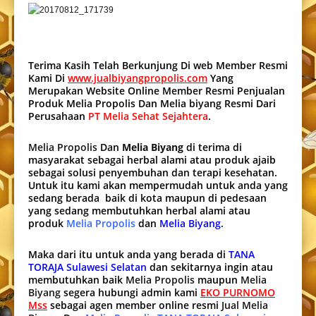
Terima Kasih Telah Berkunjung Di web Member Resmi
Kami Di
www.jualbiyangpropolis.com
Yang
Merupakan Website Online Member Resmi Penjualan
Produk Melia Propolis Dan Melia biyang Resmi Dari
Perusahaan
PT Melia Sehat Sejahtera
.
Melia Propolis
Dan
Melia Biyang
di terima di
masyarakat sebagai herbal alami atau produk ajaib
sebagai solusi penyembuhan dan terapi kesehatan.
Untuk itu kami akan mempermudah untuk anda yang
sedang berada baik di kota maupun di pedesaan
yang sedang membutuhkan herbal alami atau
produk
Melia Propolis
dan
Melia Biyang
.
Maka dari itu untuk anda yang berada di
TANA
TORAJA Sulawesi Selatan
dan sekitarnya ingin atau
membutuhkan baik
Melia Propolis
maupun
Melia
Biyang
segera hubungi admin kami
EKO PURNOMO
Mss
sebagai agen member online resmi
Jual Melia