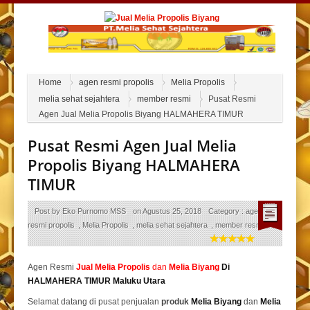
Home
agen resmi propolis
Melia Propolis
melia sehat sejahtera
member resmi
Pusat Resmi
Agen Jual Melia Propolis Biyang HALMAHERA TIMUR
Pusat Resmi Agen Jual Melia
Propolis Biyang HALMAHERA
TIMUR
Post by
Eko Purnomo MSS
on
Agustus 25, 2018
Category :
agen
resmi propolis
,
Melia Propolis
,
melia sehat sejahtera
,
member resmi
Agen Resmi
Jual
Melia Propolis
dan
Melia Biyang
Di
HALMAHERA TIMUR Maluku Utara
Selamat datang di pusat penjualan
produk
Melia Biyang
dan
Melia