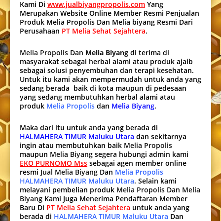
Kami Di
www.jualbiyangpropolis.com
Yang
Merupakan Website Online Member Resmi Penjualan
Produk Melia Propolis Dan Melia biyang Resmi Dari
Perusahaan
PT Melia Sehat Sejahtera
.
Melia Propolis
Dan
Melia Biyang
di terima di
masyarakat sebagai herbal alami atau produk ajaib
sebagai solusi penyembuhan dan terapi kesehatan.
Untuk itu kami akan mempermudah untuk anda yang
sedang berada baik di kota maupun di pedesaan
yang sedang membutuhkan herbal alami atau
produk
Melia Propolis
dan
Melia Biyang
.
Maka dari itu untuk anda yang berada di
HALMAHERA TIMUR Maluku Utara
dan sekitarnya
ingin atau membutuhkan baik
Melia Propolis
maupun
Melia Biyang
segera hubungi admin kami
EKO PURNOMO Mss
sebagai agen member online
resmi
Jual Melia Biyang
Dan
Melia Propolis
HALMAHERA TIMUR Maluku Utara
. Selain kami
melayani pembelian produk
Melia Propolis
Dan
Melia
Biyang
Kami Juga Menerima Pendaftaran Member
Baru Di
PT Melia Sehat Sejahtera
untuk anda yang
berada di
HALMAHERA TIMUR Maluku Utara
Dan