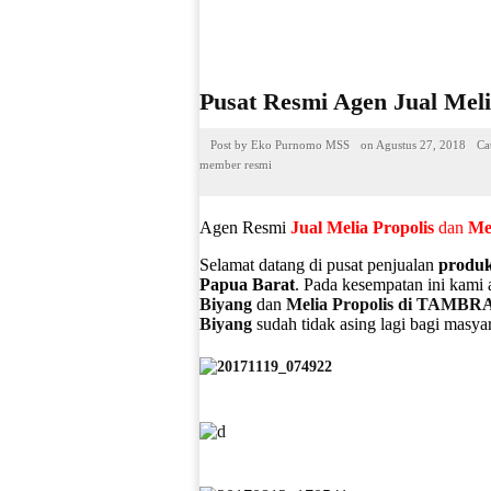
Pusat Resmi Agen Jual Me
Post by
Eko Purnomo MSS
on
Agustus 27, 2018
Ca
member resmi
Agen Resmi
Jual
Melia Propolis
dan
Me
Selamat datang di pusat penjualan
produ
Papua Barat
. Pada kesempatan ini kami
Biyang
dan
Melia Propolis di TAMB
Biyang
sudah tidak asing lagi bagi masya