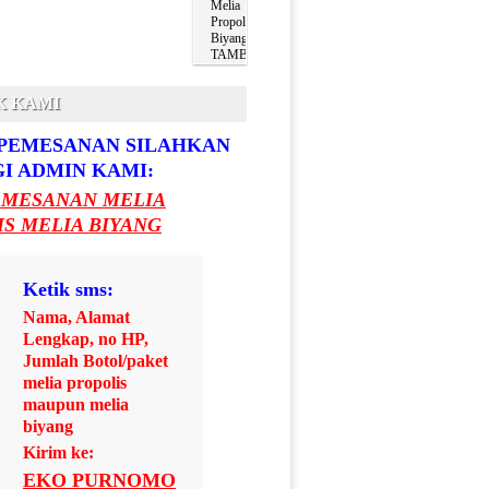
Melia
Propolis
Biyang
TAMBRAUW
K KAMI
PEMESANAN SILAHKAN
I ADMIN KAMI:
EMESANAN MELIA
S MELIA BIYANG
Ketik sms:
Nama, Alamat
Lengkap, no HP,
Jumlah Botol/paket
melia propolis
maupun melia
biyang
Kirim ke:
EKO PURNOMO