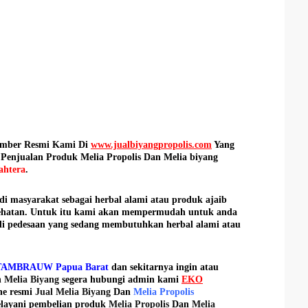
ember Resmi Kami Di
www.jualbiyangpropolis.com
Yang
enjualan Produk Melia Propolis Dan Melia biyang
ahtera
.
di masyarakat sebagai herbal alami atau produk ajaib
esehatan. Untuk itu kami akan mempermudah untuk anda
di pedesaan yang sedang membutuhkan herbal alami atau
TAMBRAUW Papua Barat
dan sekitarnya ingin atau
n
Melia Biyang
segera hubungi admin kami
EKO
ne resmi
Jual Melia Biyang
Dan
Melia Propolis
elayani pembelian produk
Melia Propolis
Dan
Melia