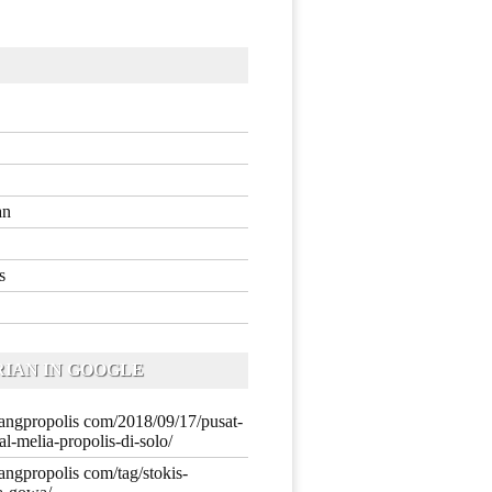
an
s
IAN IN GOOGLE
iyangpropolis com/2018/09/17/pusat-
al-melia-propolis-di-solo/
yangpropolis com/tag/stokis-