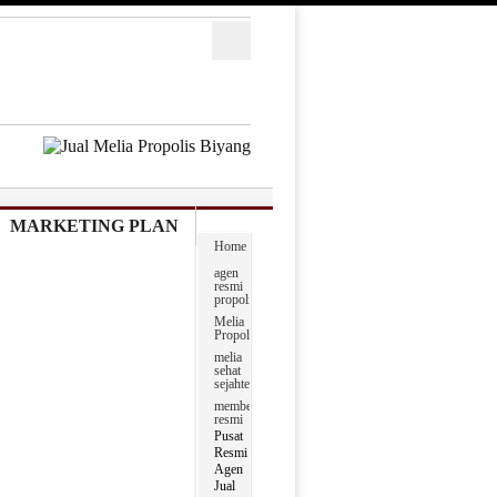
MARKETING PLAN
Home
agen
resmi
propolis
Melia
Propolis
melia
sehat
sejahtera
member
resmi
Pusat
Resmi
Agen
Jual