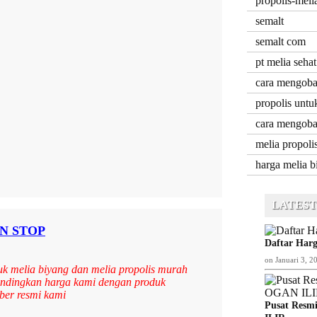
propolis-mel
semalt
semalt com
pt melia sehat
cara mengobat
propolis untu
cara mengobat
melia propoli
harga melia b
LATEST
N STOP
Daftar Harg
on
Januari 3, 2
k melia biyang dan melia propolis murah
bandingkan harga kami dengan produk
ber resmi kami
Pusat Resmi