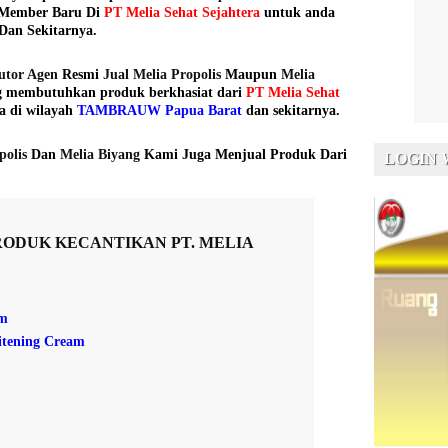
 Member Baru Di
PT Melia Sehat Sejahtera
untuk anda
Dan Sekitarnya.
butor Agen
Resmi
Jual Melia Propolis
Maupun
Melia
g membutuhkan produk berkhasiat dari
PT Melia Sehat
a di wilayah
TAMBRAUW Papua Barat
dan sekitarnya.
polis
Dan
Melia Biyang
Kami Juga Menjual Produk Dari
LOGIN
RODUK KECANTIKAN PT. MELIA
um
itening Cream