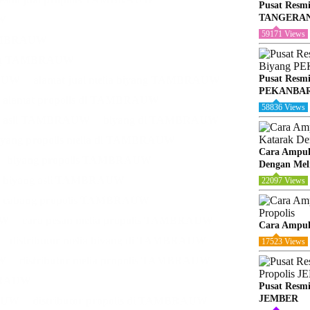
Pusat Resmi
TANGERA
UW
59171 Views
 TAMBRAUW
iyang TAMBRAUW
Pusat Resmi
RAUW
alamat jual melia biyang TAMBRAUW
PEKANBA
alamat propolis di TAMBRAUW
58836 Views
g asli TAMBRAUW
biyang di TAMBRAUW
iyang propolis melia di TAMBRAUW
Cara Ampuh
biyang propolis TAMBRAUW
Dengan Meli
ia biyang asli TAMBRAUW
22097 Views
cabang propolis TAMBRAUW
UW
cara pesan melia propolis TAMBRAUW
Cara Ampuh
distributor melia biyang di TAMBRAUW
17523 Views
UW
distributor melia propolis TAMBRAUW
MBRAUW
Pusat Resmi
JEMBER
RAUW
distributor propolis di TAMBRAUW