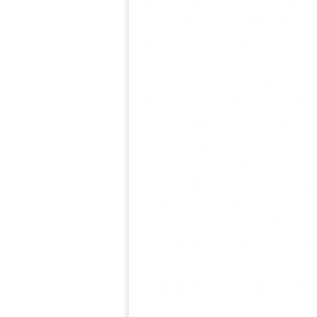
agen resmi melia biyang TAMBRA
agen resmi melia propolis biyang
alamat agen jual melia propolis b
alamat jual melia biyang di TAMB
alamat propolis di di TAMBRAUW
biyang asli di TAMBRAUW
biyan
biyang propolis di TAMBRAUW
b
biyang propolis melia TAMBRAUW
biyang TAMBRAUW
cabang mel
cabang melia biyang TAMBRAUW
cara pesan melia biiyang TAMBRA
cara pesan propolis di TAMBRAUW
distributor melia biyang TAMBRA
distributor propolis biyang di TA
distributor propolis biyang TAMB