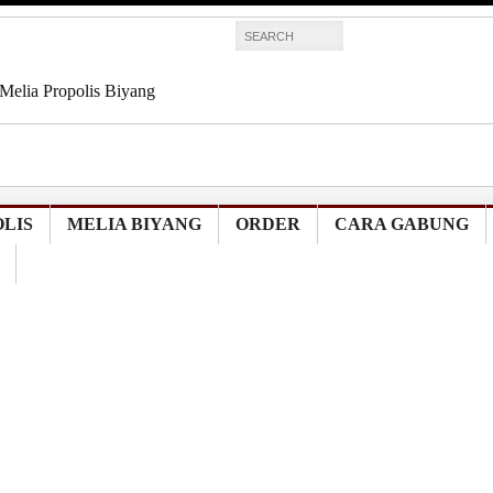
Melia Propolis Biyang
Melia Propolis Biyang
Melia Propolis Biyang
Melia Propolis Biyang
Melia Propolis Di
LIS
MELIA BIYANG
ORDER
CARA GABUNG
IHE