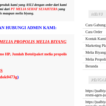
 produk kami yang
ASLI
dengan order dari kami
smi dari
PT MELIA SEHAT SEJAHTERA
yang
is
maupun
melia biyang
.
MENU
Cara Gabung
N HUBUNGI ADMIN KAMI:
Cara Order
Kontak Kami
MELIA PROPOLIS MELIA BIYANG
Marketing Pl
Melia Biyang
o HP, Jumlah Botol/paket melia propolis
Melia Propoli
Beranda
S
ndok0473g
)
PENCAR
https://jualb
resmi-agen-ju
https://jualbi