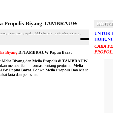
lia Propolis Biyang TAMBRAUW
KONTA
UNTUK 
tegory :
agen resmi propolis
,
Melia Propolis
,
melia sehat sejahtera
,
HUBUNG
CARA P
PROPOLI
lia Biyang
Di TAMBRAUW Papua Barat
k
Melia Biyang
dan
Melia Propolis
di TAMBRAUW
 akan memberikan informasi tentang penjualan
Melia
RAUW Papua Barat
. Bahwa
Melia Propolis
Dan
Melia
rakat kota dan pedesaan.