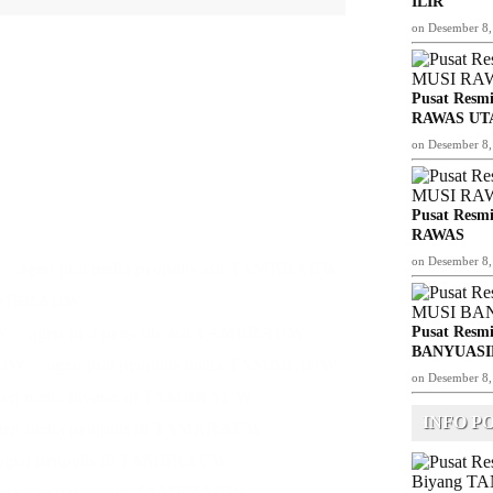
ILIR
on
Desember 8,
Pusat Resmi
RAWAS UT
on
Desember 8,
Pusat Resmi
RAWAS
on
Desember 8,
agen jual melia propolis asli TAMBRAUW
i TAMBRAUW
W
agen jual propolis asli TAMBRAUW
Pusat Resmi
BANYUASI
AUW
agen jual propolis melia TAMBRAUW
on
Desember 8,
gen melia biyang di TAMBRAUW
INFO P
gen melia propolis di TAMBRAUW
agen propolis di TAMBRAUW
resmi jual propolis TAMBRAUW