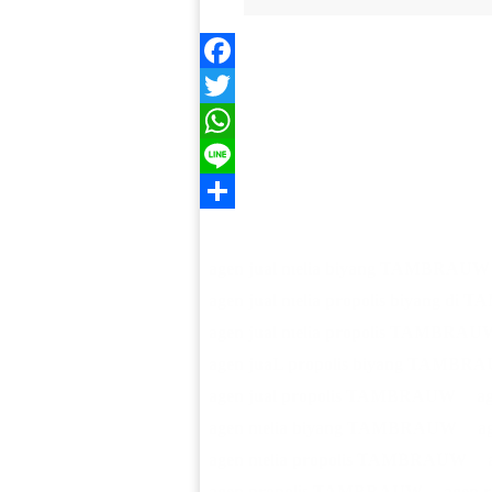
Facebook
Twitter
WhatsApp
Line
Share
agen jual melia biyang TAMBRAUW
agen jual melia propolis biyang d
agen jual melia propolis TAMBRAU
agen juaL propolis biyang TAMBR
agen jual propolis TAMBRAUW
a
agen melia biyang TAMBRAUW
a
agen melia propolis TAMBRAUW
agen propolis TAMBRAUW
agen 