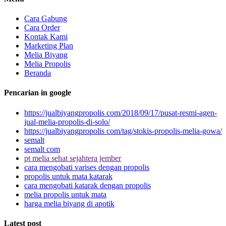
Cara Gabung
Cara Order
Kontak Kami
Marketing Plan
Melia Biyang
Melia Propolis
Beranda
Pencarian in google
https://jualbiyangpropolis com/2018/09/17/pusat-resmi-agen-
jual-melia-propolis-di-solo/
https://jualbiyangpropolis com/tag/stokis-propolis-melia-gowa/
semalt
semalt com
pt melia sehat sejahtera jember
cara mengobati varises dengan propolis
propolis untuk mata katarak
cara mengobati katarak dengan propolis
melia propolis untuk mata
harga melia biyang di apotik
Latest post