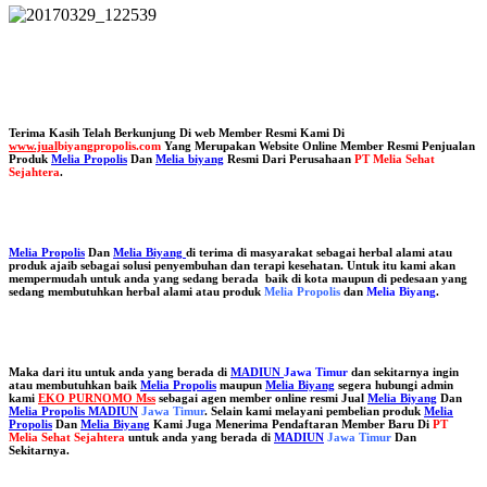
Terima Kasih Telah Berkunjung Di web Member Resmi Kami Di
www.jual
biyangpropolis.com
Yang Merupakan Website Online Member Resmi Penjualan
Produk
Melia Propolis
Dan
Melia biyang
Resmi Dari Perusahaan
PT Melia Sehat
Sejahtera
.
Melia Propolis
Dan
Melia Biyang
di terima di masyarakat sebagai herbal alami atau
produk ajaib sebagai solusi penyembuhan dan terapi kesehatan. Untuk itu kami akan
mempermudah untuk anda yang sedang berada baik di kota maupun di pedesaan yang
sedang membutuhkan herbal alami atau produk
Melia Propolis
dan
Melia Biyang
.
Maka dari itu untuk anda yang berada di
MADIUN
Jawa Timur
dan sekitarnya ingin
atau membutuhkan baik
Melia Propolis
maupun
Melia Biyang
segera hubungi admin
kami
EKO PURNOMO Mss
sebagai agen member online resmi Jual
Melia Biyang
Dan
Melia Propolis MADIUN
Jawa Timur
. Selain kami melayani pembelian produk
Melia
Propolis
Dan
Melia Biyang
Kami Juga Menerima Pendaftaran Member Baru Di
PT
Melia Sehat Sejahtera
untuk anda yang berada di
MADIUN
Jawa Timur
Dan
Sekitarnya.