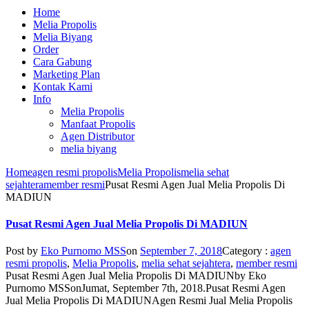
Home
Melia Propolis
Melia Biyang
Order
Cara Gabung
Marketing Plan
Kontak Kami
Info
Melia Propolis
Manfaat Propolis
Agen Distributor
melia biyang
Home
agen resmi propolis
Melia Propolis
melia sehat
sejahtera
member resmi
Pusat Resmi Agen Jual Melia Propolis Di
MADIUN
Pusat Resmi Agen Jual Melia Propolis Di MADIUN
Post by
Eko Purnomo MSS
on
September 7, 2018
Category :
agen
resmi propolis
,
Melia Propolis
,
melia sehat sejahtera
,
member resmi
Pusat Resmi Agen Jual Melia Propolis Di MADIUN
by
Eko
Purnomo MSS
on
Jumat, September 7th, 2018
.
Pusat Resmi Agen
Jual Melia Propolis Di MADIUN
Agen Resmi Jual Melia Propolis