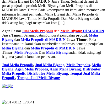
dan Melia Biyang Di MADIUN Jawa Timur. Selamat datang di
pusat penjualan produk Melia Biyang dan Melia Propolis di
MADIUN Jawa Timur. Pada kesempatan ini kami akan memberikan
informasi tentang penjualan Melia Biyang dan Melia Propolis di
MADIUN Jawa Timur. Melia Propolis Dan Melia Biyang sudah
tidak asing lagi bagi masyarakat kota […]
Agen Resmi
Jual
Melia Propolis
dan
Melia Biyang
Di MADIUN
Jawa Timur.
Selamat datang di pusat penjualan
produk
Melia
Biyang
dan
Melia Propolis di MADIUN
Jawa Timur
. Pada
kesempatan ini kami akan memberikan informasi tentang penjualan
Melia Biyang
dan
Melia Propolis di MADIUN
Jawa
Timur
.
Melia Propolis
Dan
Melia Biyang
sudah tidak asing lagi
bagi masyarakat kota dan pedesaan.
Jual Melia Propolis
,
Jual Melia Biyang
,
Melia Propolis
,
Melia
Biyang
,
Agen Melia Propolis
,
Agen Melia Biyang
,
Distributor
Melia Propolis
,
Distributor Melia Biyang
,
Tempat
Jual Melia
Propolis
,
Tempat Jual Melia Biyang