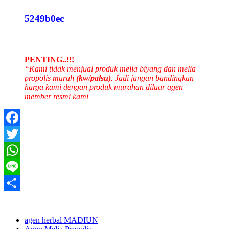
5249b0ec
PENTING..!!!
“Kami tidak menjual produk melia biyang dan melia
propolis murah
(kw/palsu)
. Jadi jangan bandingkan
harga kami dengan produk murahan diluar agen
member resmi kami
Facebook
Twitter
WhatsApp
Line
Share
agen herbal MADIUN