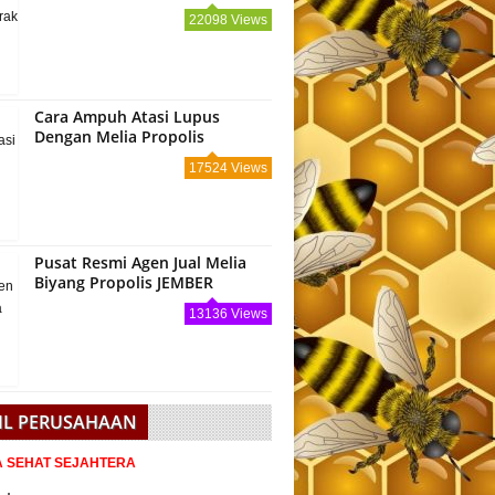
22098 Views
Cara Ampuh Atasi Lupus
Dengan Melia Propolis
17524 Views
Pusat Resmi Agen Jual Melia
Biyang Propolis JEMBER
13136 Views
IL PERUSAHAAN
IA SEHAT SEJAHTERA