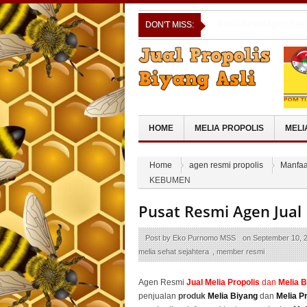
Pusat Resmi Agen Jual
DON'T MISS:
Pusat Resmi Agen Jual
Pusat Resmi Agen Jual
Pusat Resmi Agen Jual
Pusat Resmi Agen Jual
LAWAS UTARA
HOME
MELIA PROPOLIS
MELI
Home
agen resmi propolis
Manfaa
KEBUMEN
Pusat Resmi Agen Jual
Post by
Eko Purnomo MSS
on
September 10, 
melia sehat sejahtera
,
member resmi
Agen Resmi
Jual
Melia Propolis
dan
Melia 
penjualan
produk
Melia Biyang
dan
Melia P