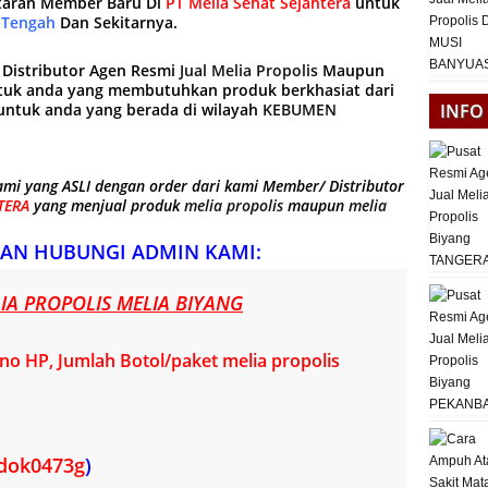
taran Member Baru Di
PT Melia Sehat Sejahtera
untuk
Tengah
Dan Sekitarnya.
Distributor Agen Resmi
Jual Melia Propolis
Maupun
tuk anda yang membutuhkan produk berkhasiat dari
INFO
ntuk anda yang berada di wilayah
KEBUMEN
mi yang ASLI dengan order dari kami Member/ Distributor
TERA
yang menjual produk
melia propolis
maupun
melia
AN HUBUNGI ADMIN KAMI:
A PROPOLIS MELIA BIYANG
o HP, Jumlah Botol/paket melia propolis
dok0473g
)