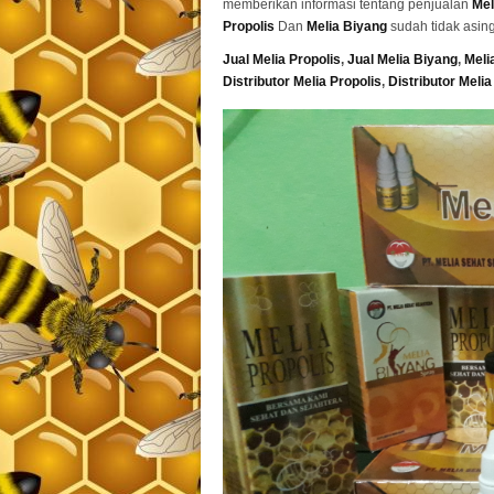
memberikan informasi tentang penjualan
Mel
Propolis
Dan
Melia Biyang
sudah tidak asin
Jual Melia Propolis
,
Jual Melia Biyang
,
Meli
Distributor Melia Propolis
,
Distributor Meli