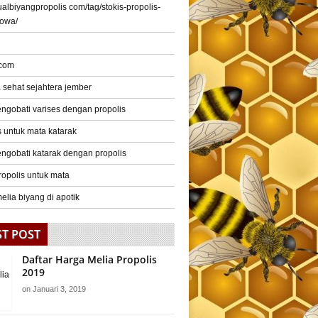
/jualbiyangpropolis com/tag/stokis-propolis-
gowa/
 com
a sehat sejahtera jember
ngobati varises dengan propolis
s untuk mata katarak
ngobati katarak dengan propolis
ropolis untuk mata
elia biyang di apotik
ST POST
Daftar Harga Melia Propolis
2019
on
Januari 3, 2019