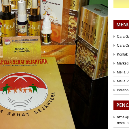
MEN
Cara G
Cara O
Kontak
Marketi
Melia B
Melia P
Berand
PENC
https:/
resmi-a