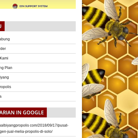
U
abung
rder
 Kami
ng Plan
iyang
ropolis
a
ARIAN IN GOOGLE
/jualbiyangpropolis com/2018/09/17/pusat-
gen-jual-melia-propolis-di-solo/