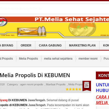
 Melia Propolis Di SRAGEN
 Melia Propolis Biyang TANAH BUMBU
 Melia Propolis Biyang MINAHASA
 Melia Propolis Di TANAH LAUT
 Melia Propolis Biyang PADANG
A BIYANG
ORDER
CARA GABUNG
MARKETING PLAN
KON
t Propolis
Melia Propolis
melia sehat sejahtera
member resmi
Pus
 Melia Propolis Di KEBUMEN
KONT
UNTU
2018
Category :
agen resmi propolis
,
Manfaat Propolis
,
Melia Propolis
,
HUBU
CARA 
Biyang
Di KEBUMEN
JawaTengah.
Selamat datang di pusat
MELIA
ropolis di KEBUMEN
JawaTengah
. Pada kesempatan ini kami akan