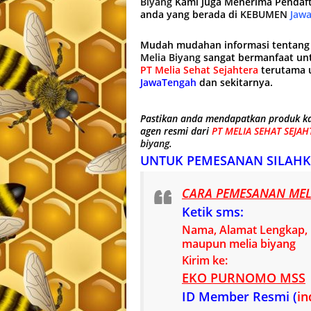
Biyang
Kami Juga Menerima Pendaf
anda yang berada di
KEBUMEN
Jawa
Mudah mudahan informasi tentang 
Melia Biyang
sangat bermanfaat un
PT Melia Sehat Sejahtera
terutama u
JawaTengah
dan sekitarnya.
Pastikan anda mendapatkan produk ka
agen resmi dari
PT MELIA SEHAT SEJAH
biyang
.
UNTUK PEMESANAN SILAHK
CARA PEMESANAN MELI
Ketik sms:
Nama, Alamat Lengkap, n
maupun melia biyang
Kirim ke:
EKO PURNOMO MSS
ID Member Resmi (
in