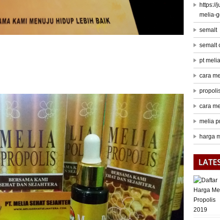
https:/
melia-
semalt
semalt
pt meli
cara me
propoli
cara me
melia p
harga m
LATE