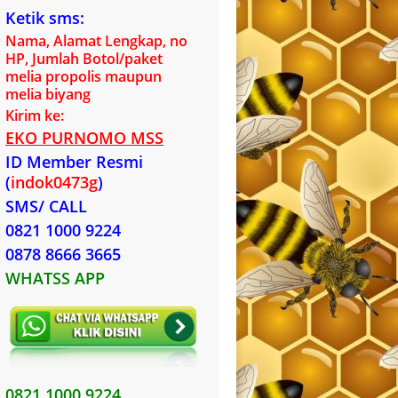
Ketik sms:
Nama, Alamat Lengkap, no
HP, Jumlah Botol/paket
melia propolis maupun
melia biyang
Kirim ke:
EKO PURNOMO MSS
ID Member Resmi
(
indok0473g
)
SMS/ CALL
0821 1000 9224
0878 8666 3665
WHATSS APP
0821 1000 9224