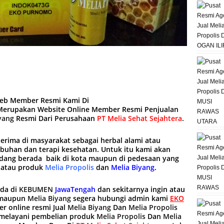
web Member Resmi Kami Di
erupakan Website Online Member Resmi Penjualan
yang
Resmi Dari Perusahaan
PT Melia Sehat Sejahtera
.
terima di masyarakat sebagai herbal alami atau
mbuhan dan terapi kesehatan. Untuk itu kami akan
ang berada baik di kota maupun di pedesaan yang
 atau produk
Melia Propolis
dan
Melia Biyang
.
ada di
KEBUMEN
JawaTengah
dan sekitarnya ingin atau
maupun
Melia Biyang
segera hubungi admin kami
EKO
r online resmi Jual
Melia Biyang
Dan
Melia Propolis
i melayani pembelian produk
Melia Propolis
Dan
Melia