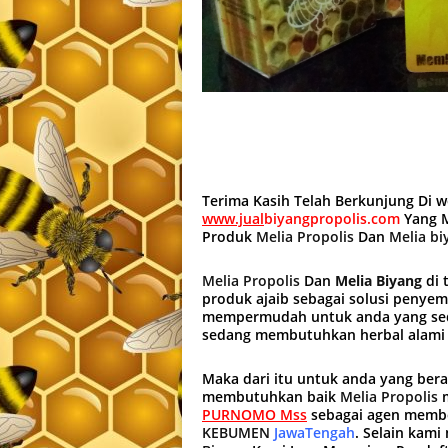
Terima Kasih Telah Berkunjung Di 
www.jual
biyangpropolis.com
Yang M
Produk
Melia Propolis
Dan
Melia bi
Melia Propolis
Dan
Melia Biyang
di 
produk ajaib sebagai solusi penye
mempermudah untuk anda yang sed
sedang membutuhkan herbal alami
Maka dari itu untuk anda yang ber
membutuhkan baik
Melia Propolis
PURNOMO Mss
sebagai agen membe
KEBUMEN
JawaTengah
. Selain kam