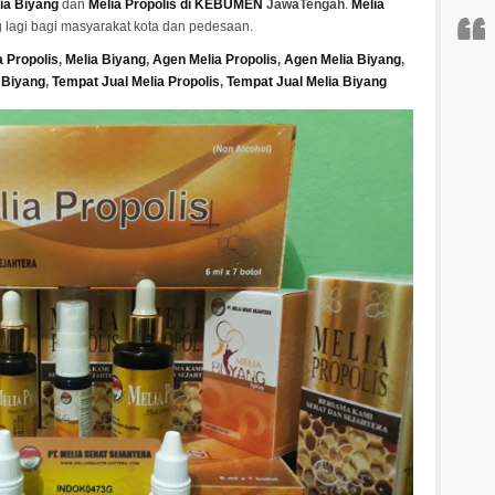
ia Biyang
dan
Melia Propolis di KEBUMEN
JawaTengah
.
Melia
g lagi bagi masyarakat kota dan pedesaan.
a Propolis
,
Melia Biyang
,
Agen Melia Propolis
,
Agen Melia Biyang
,
a Biyang
,
Tempat
Jual Melia Propolis
,
Tempat Jual Melia Biyang