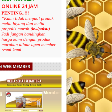
ONLINE 24 JAM
PENTING..!!!
“Kami tidak menjual produk
melia biyang dan melia
propolis murah
(kw/palsu)
.
Jadi jangan bandingkan
harga kami dengan produk
murahan diluar agen member
resmi kami
N WEB MEMBER