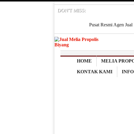
DON'T MISS:
Pusat Resmi Agen Jual 
SALATIGA
Manfaat Melia Propol
Pusat Resmi Agen Jual 
PASAR MINGGU
Pusat Resmi Agen Jual 
GOWA
Pusat Resmi Agen Jual 
HOME
MELIA PROPO
BONTANG
KONTAK KAMI
INFO