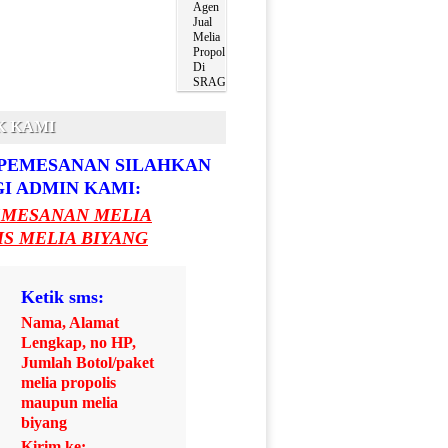
Agen
Jual
Melia
Propolis
Di
SRAGEN
K KAMI
PEMESANAN SILAHKAN
I ADMIN KAMI:
EMESANAN MELIA
S MELIA BIYANG
Ketik sms:
Nama, Alamat
Lengkap, no HP,
Jumlah Botol/paket
melia propolis
maupun melia
biyang
Kirim ke: