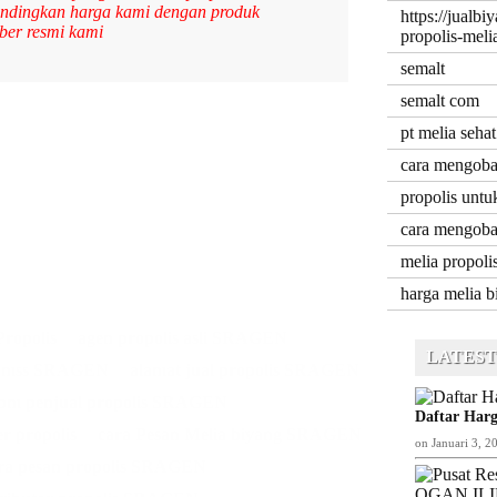
bandingkan harga kami dengan produk
https://jualbi
ber resmi kami
propolis-mel
semalt
semalt com
pt melia sehat
cara mengobat
propolis untu
cara mengobat
melia propoli
harga melia b
Propolis
agen propolis asli SRAGEN
LATEST
i mss SRAGEN
alamat jual propolis SRAGEN
bm penjual propolis SRAGEN
Daftar Harg
er propolis
cara Pesan Melia biyang SRAGEN
on
Januari 3, 2
ra pesan propolis SRAGEN