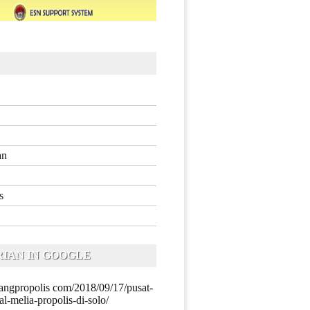
an
s
IAN IN GOOGLE
iyangpropolis com/2018/09/17/pusat-
al-melia-propolis-di-solo/