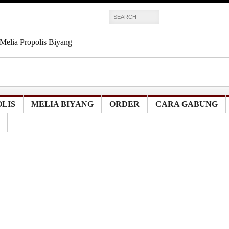
Melia Propolis Biyang
is Untuk ASMA
Melia Propolis Biyang
Melia Propolis Biyang
Melia Propolis Biyang
LIS
MELIA BIYANG
ORDER
CARA GABUNG