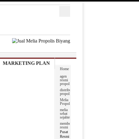
MARKETING PLAN
Home
agen
resmi
propolis
distributor
propolis
Melia
Propolis
melia
sehat
sejahtera
member
resmi
Pusat
Resmi