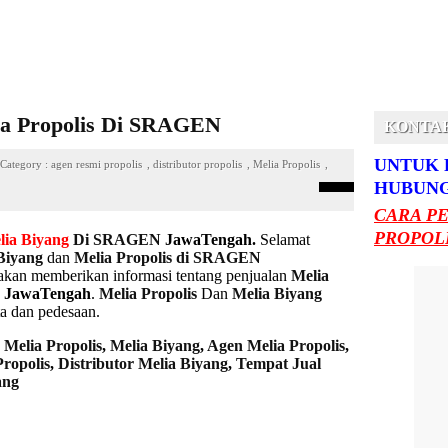
ia Propolis Di SRAGEN
KONTA
UNTUK 
Category :
agen resmi propolis
,
distributor propolis
,
Melia Propolis
,
HUBUNG
CARA P
PROPOLI
lia Biyang
Di SRAGEN
JawaTengah.
Selamat
Biyang
dan
Melia Propolis di SRAGEN
 akan memberikan informasi tentang penjualan
Melia
JawaTengah
.
Melia Propolis
Dan
Melia Biyang
ta dan pedesaan.
,
Melia Propolis
,
Melia Biyang
,
Agen Melia Propolis
,
Propolis
,
Distributor Melia Biyang
,
Tempat
Jual
ang