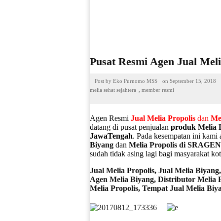
Pusat Resmi Agen Jual Mel
Post by
Eko Purnomo MSS
on
September 15, 2018
melia sehat sejahtera
,
member resmi
Agen Resmi
Jual
Melia Propolis
dan
Me
datang di pusat penjualan
produk
Melia 
JawaTengah
. Pada kesempatan ini kami
Biyang
dan
Melia Propolis di SRAGEN
sudah tidak asing lagi bagi masyarakat ko
Jual Melia Propolis
,
Jual Melia Biyang
Agen Melia Biyang
,
Distributor Melia 
Melia Propolis
,
Tempat Jual Melia Biy