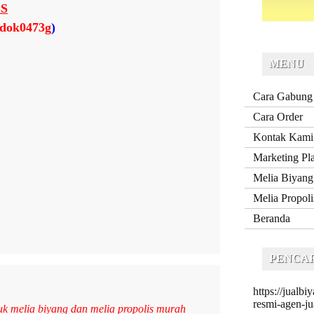
S
ndok0473g
)
MENU
Cara Gabung
Cara Order
Kontak Kami
Marketing Pl
Melia Biyang
Melia Propoli
Beranda
PENCAR
https://jualb
resmi-agen-ju
k melia biyang dan melia propolis murah