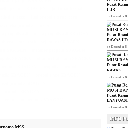
tributor propolis SRAGEN
Pusat Resmi
 melia propolis SRAGEN
jual obat herbal
ILIR
olis di sragen
jual propolis terpercaya
on
Desember 8,
at melia propolis
melia
ia propolis asli
melia propolis asli SRAGEN
Pusat Resmi
RAWAS UT
jahtera
melia sehat sejahtera SRAGEN
on
Desember 8,
mss SRAGEN
member propolis SRAGEN
ropolis SRAGEN
obat herbal alami SRAGEN
Pusat Resmi
 propolis SRAGEN
propolis
propolis asli
RAWAS
s melia SRAGEN
propolis mss SRAGEN
on
Desember 8,
usat propolis SRAGEN
kis propolis SRAGEN
Pusat Resmi
tempat jual propolis SRAGEN
BANYUASI
on
Desember 8,
INFO P
urnomo MSS