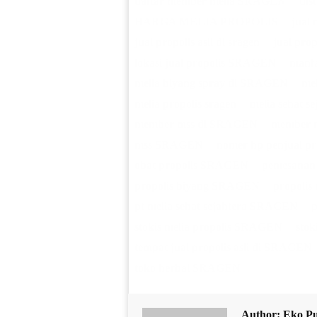
daftar member melia SRAGEN
dis
HARGA MELIA PROPOLIS
jual
jual propolis asli di sragen
jual prop
lokasi jual propolis SRAGEN
manfa
melia biyang spray di SRAGEN
mel
melia propolis sragen
melia sehat se
member mss di SRAGEN
member 
mss SRAGEN
nomer hp penjual p
obat propolis SRAGEN
pemesanan
propolis biyang SRAGEN
propoli
pt melia sehat sejahtera SRAGEN
p
stokis melia propolis SRAGEN
sto
tempat jual propolis asli di SRAGEN
toko herbal SRAGEN
Author:
Eko P