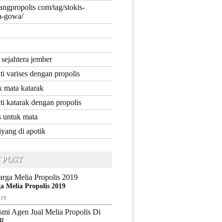
yangpropolis com/tag/stokis-
ia-gowa/
 sejahtera jember
i varises dengan propolis
k mata katarak
i katarak dengan propolis
s untuk mata
iyang di apotik
 POST
a Melia Propolis 2019
019