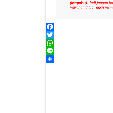
(kw/palsu)
. Jadi jangan 
murahan diluar agen mem
Facebook
Twitter
WhatsApp
Line
Share
agen herbal SRAGEN
Agen Melia 
agen propolis SRAGEN
agen resm
alamat propolis biyang SRAGEN
b
biyang propolis SRAGEN
cara ord
cara pesan propolis di SRAGEN
ca