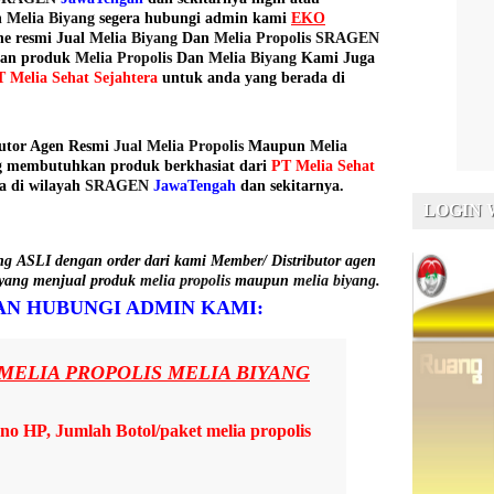
n
Melia Biyang
segera hubungi admin kami
EKO
ne resmi Jual
Melia Biyang
Dan
Melia Propolis SRAGEN
lian produk
Melia Propolis
Dan
Melia Biyang
Kami Juga
T Melia Sehat Sejahtera
untuk anda yang berada di
butor Agen Resmi
Jual Melia Propolis
Maupun
Melia
g membutuhkan produk berkhasiat dari
PT Melia Sehat
a di wilayah
SRAGEN
JawaTengah
dan sekitarnya.
LOGIN
g ASLI dengan order dari kami Member/ Distributor agen
yang menjual produk
melia propolis
maupun
melia biyang
.
N HUBUNGI ADMIN KAMI:
MELIA PROPOLIS MELIA BIYANG
o HP, Jumlah Botol/paket melia propolis