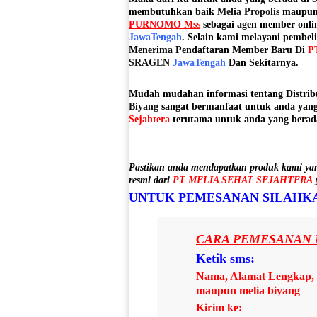
membutuhkan baik
Melia Propolis
maupu
PURNOMO Mss
sebagai agen member onli
JawaTengah
. Selain kami melayani pembe
Menerima Pendaftaran Member Baru Di
P
SRAGEN
JawaTengah
Dan Sekitarnya.
Mudah mudahan informasi tentang Distri
Biyang
sangat bermanfaat untuk anda yan
Sejahtera
terutama untuk anda yang berad
Pastikan anda mendapatkan produk kami yan
resmi dari
PT MELIA SEHAT SEJAHTERA
UNTUK PEMESANAN SILAHKA
CARA PEMESANAN 
Ketik sms:
Nama, Alamat Lengkap, n
maupun melia biyang
Kirim ke: