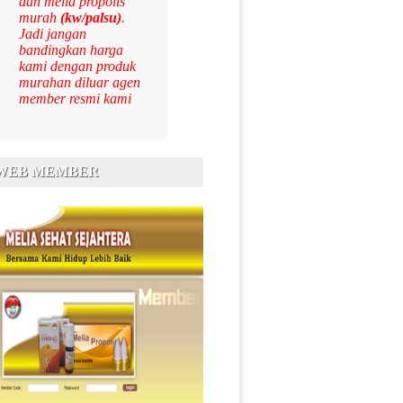
dan melia propolis
murah
(kw/palsu)
.
Jadi jangan
bandingkan harga
kami dengan produk
murahan diluar agen
member resmi kami
 WEB MEMBER