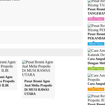
Pusat Resmi
TANGERA
59171 Views
Pusat Resmi
PEKANBA
58836 Views
Cara Ampuh
Dengan Meli
22097 Views
smi Agen
a Propolis
Pusat Resmi Agen
Cara Ampuh
 ILIR
Jual Melia Propolis
17523 Views
Di MUSI RAWAS
UTARA
Pusat Resmi