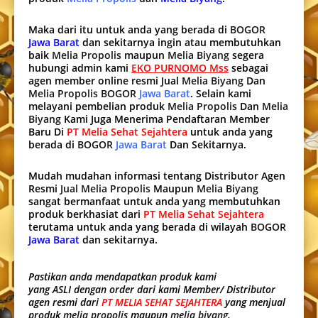
Maka dari itu untuk anda yang berada di
BOGOR
Jawa Barat
dan sekitarnya ingin atau membutuhkan
baik
Melia Propolis
maupun
Melia Biyang
segera
hubungi admin kami
EKO PURNOMO Mss
sebagai
agen member online resmi Jual
Melia Biyang
Dan
Melia Propolis BOGOR
Jawa Barat
. Selain kami
melayani pembelian produk
Melia Propolis
Dan
Melia
Biyang
Kami Juga Menerima Pendaftaran Member
Baru Di
PT Melia Sehat Sejahtera
untuk anda yang
berada di
BOGOR
Jawa Barat
Dan Sekitarnya.
Mudah mudahan informasi tentang Distributor Agen
Resmi
Jual Melia Propolis
Maupun
Melia Biyang
sangat bermanfaat untuk anda yang membutuhkan
produk berkhasiat dari
PT Melia Sehat Sejahtera
terutama untuk anda yang berada di wilayah
BOGOR
Jawa Barat
dan sekitarnya.
Pastikan anda mendapatkan produk kami
yang ASLI dengan order dari kami Member/ Distributor
agen resmi dari
PT MELIA SEHAT SEJAHTERA
yang menjual
produk
melia propolis
maupun
melia biyang
.