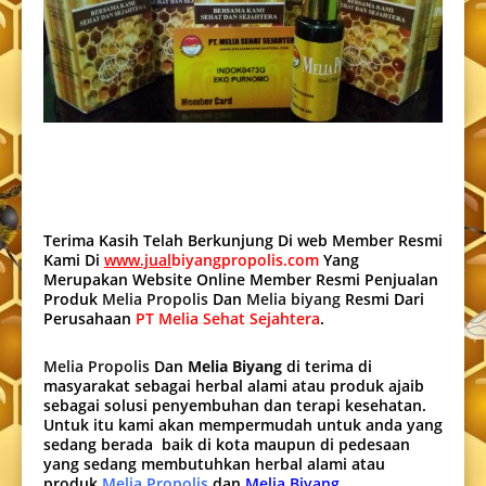
Terima Kasih Telah Berkunjung Di web Member Resmi
Kami Di
www.jual
biyangpropolis.com
Yang
Merupakan Website Online Member Resmi Penjualan
Produk
Melia Propolis
Dan
Melia biyang
Resmi Dari
Perusahaan
PT Melia Sehat Sejahtera
.
Melia Propolis
Dan
Melia Biyang
di terima di
masyarakat sebagai herbal alami atau produk ajaib
sebagai solusi penyembuhan dan terapi kesehatan.
Untuk itu kami akan mempermudah untuk anda yang
sedang berada baik di kota maupun di pedesaan
yang sedang membutuhkan herbal alami atau
produk
Melia Propolis
dan
Melia Biyang
.