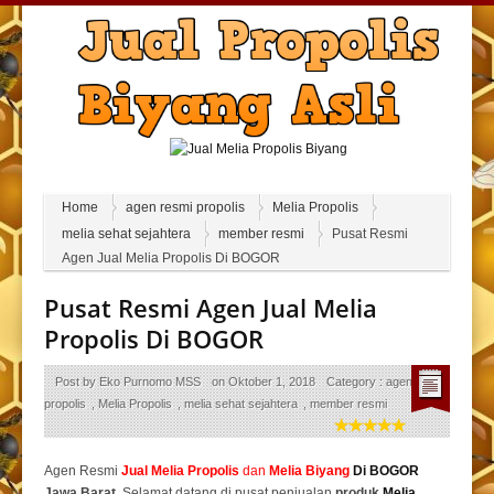
Home
agen resmi propolis
Melia Propolis
melia sehat sejahtera
member resmi
Pusat Resmi
Agen Jual Melia Propolis Di BOGOR
Pusat Resmi Agen Jual Melia
Propolis Di BOGOR
Post by
Eko Purnomo MSS
on
Oktober 1, 2018
Category :
agen resmi
propolis
,
Melia Propolis
,
melia sehat sejahtera
,
member resmi
Agen Resmi
Jual
Melia Propolis
dan
Melia Biyang
Di BOGOR
Jawa Barat.
Selamat datang di pusat penjualan
produk
Melia