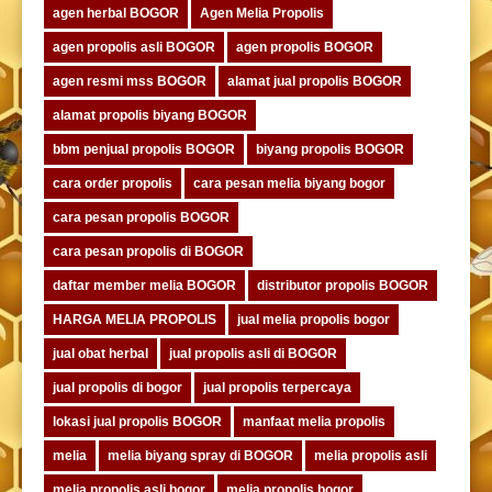
agen herbal BOGOR
Agen Melia Propolis
agen propolis asli BOGOR
agen propolis BOGOR
agen resmi mss BOGOR
alamat jual propolis BOGOR
alamat propolis biyang BOGOR
bbm penjual propolis BOGOR
biyang propolis BOGOR
cara order propolis
cara pesan melia biyang bogor
cara pesan propolis BOGOR
cara pesan propolis di BOGOR
daftar member melia BOGOR
distributor propolis BOGOR
HARGA MELIA PROPOLIS
jual melia propolis bogor
jual obat herbal
jual propolis asli di BOGOR
jual propolis di bogor
jual propolis terpercaya
lokasi jual propolis BOGOR
manfaat melia propolis
melia
melia biyang spray di BOGOR
melia propolis asli
melia propolis asli bogor
melia propolis bogor