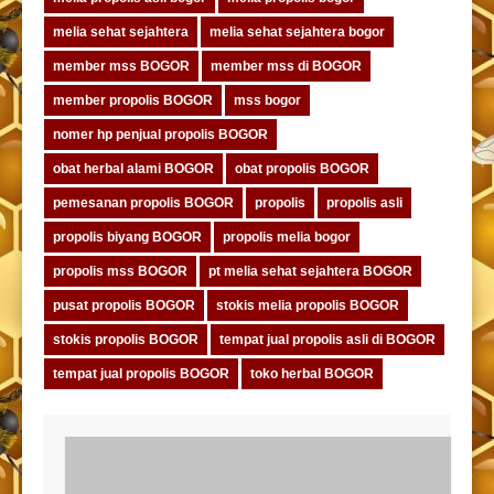
melia sehat sejahtera
melia sehat sejahtera bogor
member mss BOGOR
member mss di BOGOR
member propolis BOGOR
mss bogor
nomer hp penjual propolis BOGOR
obat herbal alami BOGOR
obat propolis BOGOR
pemesanan propolis BOGOR
propolis
propolis asli
propolis biyang BOGOR
propolis melia bogor
propolis mss BOGOR
pt melia sehat sejahtera BOGOR
pusat propolis BOGOR
stokis melia propolis BOGOR
stokis propolis BOGOR
tempat jual propolis asli di BOGOR
tempat jual propolis BOGOR
toko herbal BOGOR