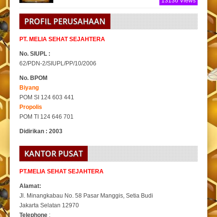
13136 Views
PROFIL PERUSAHAAN
PT. MELIA SEHAT SEJAHTERA
No. SIUPL :
62/PDN-2/SIUPL/PP/10/2006
No. BPOM
Biyang
POM SI 124 603 441
Propolis
POM TI 124 646 701
Didirikan : 2003
KANTOR PUSAT
PT.MELIA SEHAT SEJAHTERA
Alamat:
Jl. Minangkabau No. 58 Pasar Manggis, Setia Budi
Jakarta Selatan 12970
Telephone
: