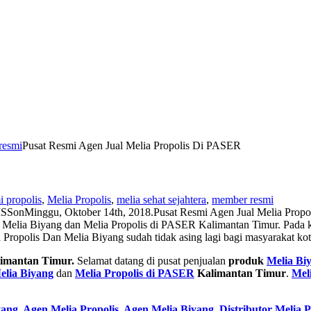
resmi
Pusat Resmi Agen Jual Melia Propolis Di PASER
i propolis
,
Melia Propolis
,
melia sehat sejahtera
,
member resmi
MSS
on
Minggu, Oktober 14th, 2018
.
Pusat Resmi Agen Jual Melia Prop
 Melia Biyang dan Melia Propolis di PASER Kalimantan Timur. Pada k
Propolis Dan Melia Biyang sudah tidak asing lagi bagi masyarakat ko
imantan Timur.
Selamat datang di pusat penjualan
produk
Melia Bi
elia Biyang
dan
Melia Propolis di PASER
Kalimantan Timur
.
Meli
yang
,
Agen Melia Propolis
,
Agen Melia Biyang
,
Distributor Melia P