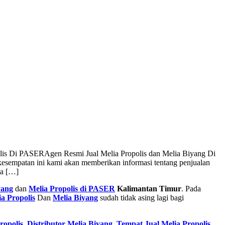
olis Di PASER
Agen Resmi Jual Melia Propolis dan Melia Biyang Di
esempatan ini kami akan memberikan informasi tentang penjualan
ta […]
yang
dan
Melia Propolis di PASER
Kalimantan Timur
. Pada
a Propolis
Dan
Melia Biyang
sudah tidak asing lagi bagi
ropolis
,
Distributor Melia Biyang
,
Tempat
Jual Melia Propolis
,