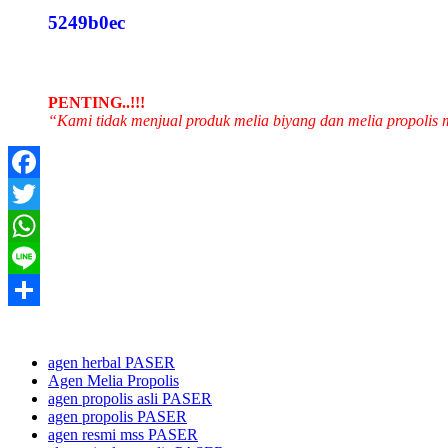
5249b0ec
PENTING..!!!
“Kami tidak menjual produk melia biyang dan melia propolis
Facebook
Twitter
WhatsApp
Line
Share
agen herbal PASER
Agen Melia Propolis
agen propolis asli PASER
agen propolis PASER
agen resmi mss PASER