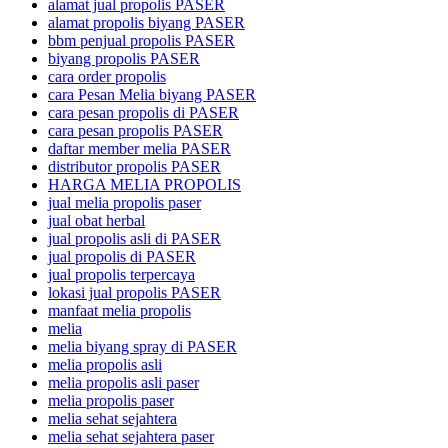
alamat jual propolis PASER
alamat propolis biyang PASER
bbm penjual propolis PASER
biyang propolis PASER
cara order propolis
cara Pesan Melia biyang PASER
cara pesan propolis di PASER
cara pesan propolis PASER
daftar member melia PASER
distributor propolis PASER
HARGA MELIA PROPOLIS
jual melia propolis paser
jual obat herbal
jual propolis asli di PASER
jual propolis di PASER
jual propolis terpercaya
lokasi jual propolis PASER
manfaat melia propolis
melia
melia biyang spray di PASER
melia propolis asli
melia propolis asli paser
melia propolis paser
melia sehat sejahtera
melia sehat sejahtera paser