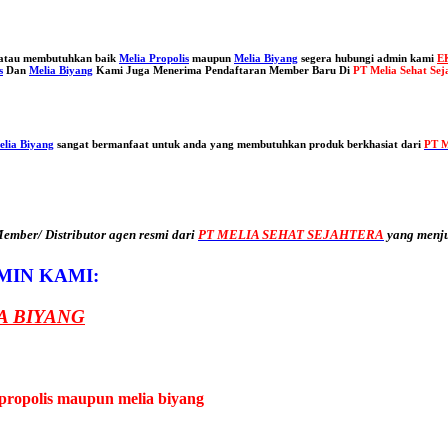
n atau membutuhkan baik
Melia Propolis
maupun
Melia Biyang
segera hubungi admin kami
E
s
Dan
Melia Biyang
Kami Juga Menerima Pendaftaran Member Baru Di
PT Melia Sehat Se
elia Biyang
sangat bermanfaat untuk anda yang membutuhkan produk berkhasiat dari
PT M
mber/ Distributor agen resmi dari
PT MELIA SEHAT SEJAHTERA
yang menj
MIN KAMI:
A BIYANG
propolis maupun melia biyang