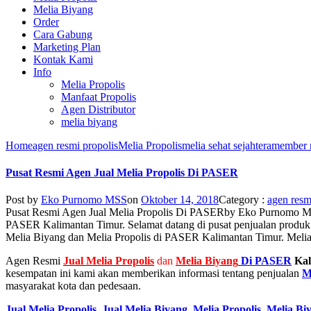
Melia Biyang
Order
Cara Gabung
Marketing Plan
Kontak Kami
Info
Melia Propolis
Manfaat Propolis
Agen Distributor
melia biyang
Home
agen resmi propolis
Melia Propolis
melia sehat sejahtera
member 
Pusat Resmi Agen Jual Melia Propolis Di PASER
Post by
Eko Purnomo MSS
on
Oktober 14, 2018
Category :
agen resm
Pusat Resmi Agen Jual Melia Propolis Di PASER
by
Eko Purnomo 
PASER Kalimantan Timur. Selamat datang di pusat penjualan produk
Melia Biyang dan Melia Propolis di PASER Kalimantan Timur. Melia 
Agen Resmi
Jual
Melia Propolis
dan
Melia Biyang
Di PASER
Kal
kesempatan ini kami akan memberikan informasi tentang penjualan
M
masyarakat kota dan pedesaan.
Jual Melia Propolis
,
Jual Melia Biyang
,
Melia Propolis
,
Melia Bi