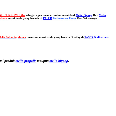
KO PURNOMO Mss
sebagai agen member online resmi Jual
Melia Biyang
Dan
Melia
jahtera
untuk anda yang berada di
PASER
Kalimantan Timur
Dan Sekitarnya.
elia Sehat Sejahtera
terutama untuk anda yang berada di wilayah
PASER
Kalimantan
ual produk
melia propolis
maupun
melia biyang
.