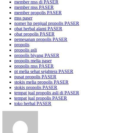
member mss di PASER
member mss PASER
member propolis PASER
mss paser
nomer hp penjual propolis PASER
obat herbal alami PASER
obat propolis PASER
pemesanan propolis PASER
propolis
propolis asli
propolis biyang PASER
propolis melia paser
propolis mss PASER
pt melia sehat sejahtera PASER
pusat propolis PASER
stokis melia propolis PASER
stokis propolis PASER
tempat jual propolis asli di PASER
tempat jual propolis PASER
toko herbal PASER