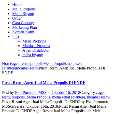
Home
Melia Propolis
Melia Biyang
Order
Cara Gabung
Marketing Plan
Kontak Kami
Info
Melia Propolis
Manfaat Propolis
Agen Distributor
melia biyang
Home
agen resmi propolis
Melia Propolis
melia sehat
sejahtera
member resmi
Pusat Resmi Agen Jual Melia Propolis Di
ENDE
Pusat Resmi Agen Jual Melia Propolis Di ENDE
Post by
Eko Purnomo MSS
on
Oktober 16, 2018
Category :
agen
resmi propolis
,
Melia Propolis
,
melia sehat sejahtera
,
member resmi
Pusat Resmi Agen Jual Melia Propolis Di ENDE
by
Eko Purnomo
MSS
on
Selasa, Oktober 16th, 2018
.
Pusat Resmi Agen Jual Melia
Propolis Di ENDE
Agen Resmi Jual Melia Propolis dan Melia