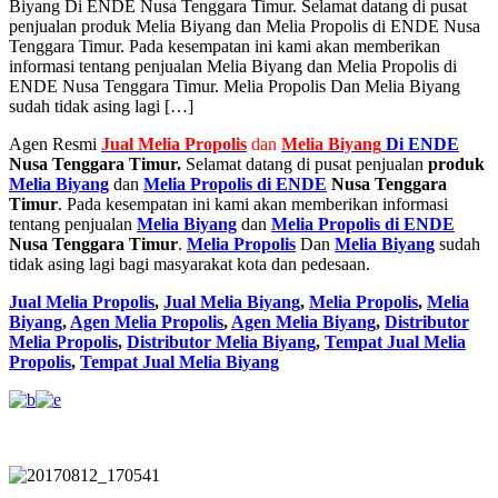
Biyang Di ENDE Nusa Tenggara Timur. Selamat datang di pusat
penjualan produk Melia Biyang dan Melia Propolis di ENDE Nusa
Tenggara Timur. Pada kesempatan ini kami akan memberikan
informasi tentang penjualan Melia Biyang dan Melia Propolis di
ENDE Nusa Tenggara Timur. Melia Propolis Dan Melia Biyang
sudah tidak asing lagi […]
Agen Resmi
Jual
Melia Propolis
dan
Melia Biyang
Di ENDE
Nusa Tenggara Timur.
Selamat datang di pusat penjualan
produk
Melia Biyang
dan
Melia Propolis di ENDE
Nusa Tenggara
Timur
. Pada kesempatan ini kami akan memberikan informasi
tentang penjualan
Melia Biyang
dan
Melia Propolis di ENDE
Nusa Tenggara Timur
.
Melia Propolis
Dan
Melia Biyang
sudah
tidak asing lagi bagi masyarakat kota dan pedesaan.
Jual Melia Propolis
,
Jual Melia Biyang
,
Melia Propolis
,
Melia
Biyang
,
Agen Melia Propolis
,
Agen Melia Biyang
,
Distributor
Melia Propolis
,
Distributor Melia Biyang
,
Tempat
Jual Melia
Propolis
,
Tempat Jual Melia Biyang