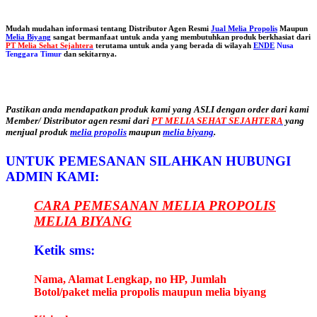
Mudah mudahan informasi tentang Distributor Agen Resmi
Jual Melia Propolis
Maupun
Melia Biyang
sangat bermanfaat untuk anda yang membutuhkan produk berkhasiat dari
PT Melia Sehat Sejahtera
terutama untuk anda yang berada di wilayah
ENDE
Nusa
Tenggara Timur
dan sekitarnya.
Pastikan anda mendapatkan produk kami yang ASLI dengan order dari kami
Member/ Distributor agen resmi dari
PT MELIA SEHAT SEJAHTERA
yang
menjual produk
melia propolis
maupun
melia biyang
.
UNTUK PEMESANAN SILAHKAN HUBUNGI
ADMIN KAMI:
CARA PEMESANAN MELIA PROPOLIS
MELIA BIYANG
Ketik sms:
Nama, Alamat Lengkap, no HP, Jumlah
Botol/paket melia propolis maupun melia biyang