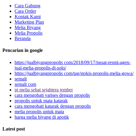
Cara Gabung
Cara Order
Kontak Kami
Marketing Plan
Melia Biyang
Melia Propolis
Beranda
Pencarian in google
https://jualbiyangpropolis com/2018/09/17/pusat-resmi-agen-
jual-melia-propolis-di-solo/
https://jualbiyangpropolis com/tag/stokis-propolis-melia-gowa/
semalt
semalt com
pt melia sehat sejahtera jember
cara mengobati varises dengan propolis
propolis untuk mata katarak
cara mengobati katarak dengan propolis
melia propolis untuk mata
harga melia biyang di apotik
Latest post