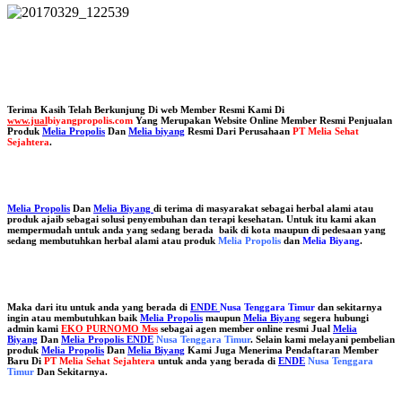
Terima Kasih Telah Berkunjung Di web Member Resmi Kami Di
www.jual
biyangpropolis.com
Yang Merupakan Website Online Member Resmi Penjualan
Produk
Melia Propolis
Dan
Melia biyang
Resmi Dari Perusahaan
PT Melia Sehat
Sejahtera
.
Melia Propolis
Dan
Melia Biyang
di terima di masyarakat sebagai herbal alami atau
produk ajaib sebagai solusi penyembuhan dan terapi kesehatan. Untuk itu kami akan
mempermudah untuk anda yang sedang berada baik di kota maupun di pedesaan yang
sedang membutuhkan herbal alami atau produk
Melia Propolis
dan
Melia Biyang
.
Maka dari itu untuk anda yang berada di
ENDE
Nusa Tenggara Timur
dan sekitarnya
ingin atau membutuhkan baik
Melia Propolis
maupun
Melia Biyang
segera hubungi
admin kami
EKO PURNOMO Mss
sebagai agen member online resmi Jual
Melia
Biyang
Dan
Melia Propolis ENDE
Nusa Tenggara Timur
. Selain kami melayani pembelian
produk
Melia Propolis
Dan
Melia Biyang
Kami Juga Menerima Pendaftaran Member
Baru Di
PT Melia Sehat Sejahtera
untuk anda yang berada di
ENDE
Nusa Tenggara
Timur
Dan Sekitarnya.