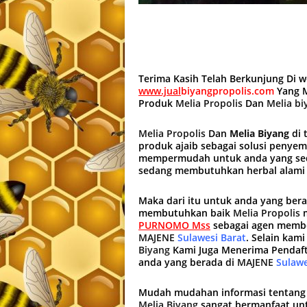
Terima Kasih Telah Berkunjung Di 
www.jual
biyangpropolis.com
Yang M
Produk
Melia Propolis
Dan
Melia bi
Melia Propolis
Dan
Melia Biyang
di 
produk ajaib sebagai solusi penye
mempermudah untuk anda yang sed
sedang membutuhkan herbal alami
Maka dari itu untuk anda yang ber
membutuhkan baik
Melia Propolis
PURNOMO Mss
sebagai agen membe
MAJENE
Sulawesi Barat
. Selain kam
Biyang
Kami Juga Menerima Pendaf
anda yang berada di
MAJENE
Sulawe
Mudah mudahan informasi tentang 
Melia Biyang
sangat bermanfaat un