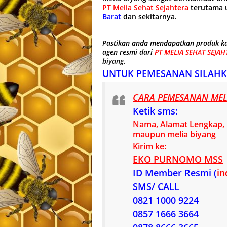
PT Melia Sehat Sejahtera
terutama u
Barat
dan sekitarnya.
Pastikan anda mendapatkan produk ka
agen resmi dari
PT MELIA SEHAT SEJAH
biyang
.
UNTUK PEMESANAN SILAHK
CARA PEMESANAN MELI
Ketik sms:
Nama, Alamat Lengkap, n
maupun melia biyang
Kirim ke:
EKO PURNOMO MSS
ID Member Resmi (
in
SMS/ CALL
0821 1000 9224
0857 1666 3664