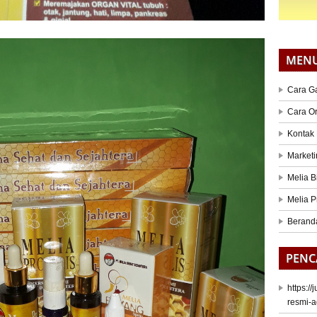
MEN
Cara G
Cara O
Kontak
Marketi
Melia B
Melia P
Berand
PENC
https:/
resmi-a