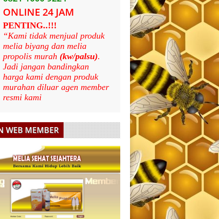
ONLINE 24 JAM
PENTING..!!!
“Kami tidak menjual produk
melia biyang dan melia
propolis murah
(kw/palsu)
.
Jadi jangan bandingkan
harga kami dengan produk
murahan diluar agen member
resmi kami
N WEB MEMBER