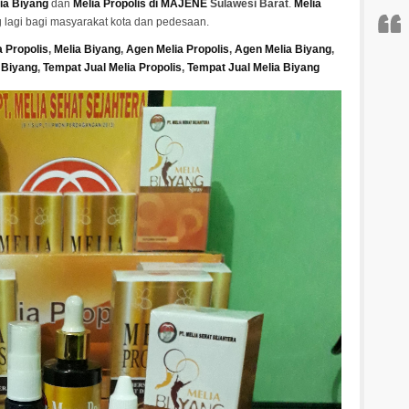
ia Biyang
dan
Melia Propolis di MAJENE
Sulawesi Barat
.
Melia
g lagi bagi masyarakat kota dan pedesaan.
a Propolis
,
Melia Biyang
,
Agen Melia Propolis
,
Agen Melia Biyang
,
a Biyang
,
Tempat
Jual Melia Propolis
,
Tempat Jual Melia Biyang