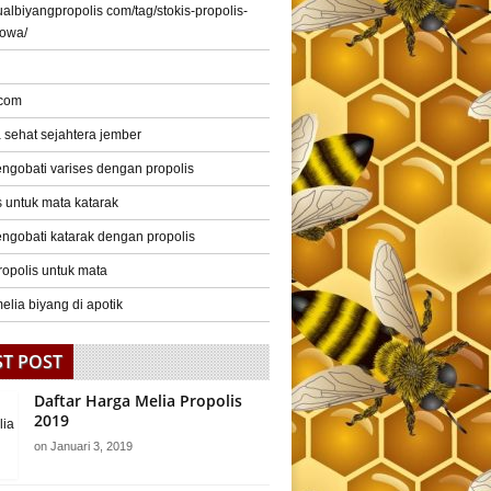
/jualbiyangpropolis com/tag/stokis-propolis-
gowa/
 com
a sehat sejahtera jember
ngobati varises dengan propolis
s untuk mata katarak
ngobati katarak dengan propolis
ropolis untuk mata
elia biyang di apotik
ST POST
Daftar Harga Melia Propolis
2019
on
Januari 3, 2019