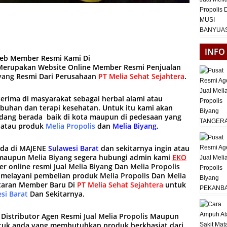
INFO
web Member Resmi Kami Di
erupakan Website Online Member Resmi Penjualan
yang
Resmi Dari Perusahaan
PT Melia Sehat Sejahtera
.
terima di masyarakat sebagai herbal alami atau
mbuhan dan terapi kesehatan. Untuk itu kami akan
ang berada baik di kota maupun di pedesaan yang
 atau produk
Melia Propolis
dan
Melia Biyang
.
ada di
MAJENE
Sulawesi Barat
dan sekitarnya ingin atau
maupun
Melia Biyang
segera hubungi admin kami
EKO
r online resmi Jual
Melia Biyang
Dan
Melia Propolis
i melayani pembelian produk
Melia Propolis
Dan
Melia
taran Member Baru Di
PT Melia Sehat Sejahtera
untuk
si Barat
Dan Sekitarnya.
Distributor Agen Resmi
Jual Melia Propolis
Maupun
tuk anda yang membutuhkan produk berkhasiat dari