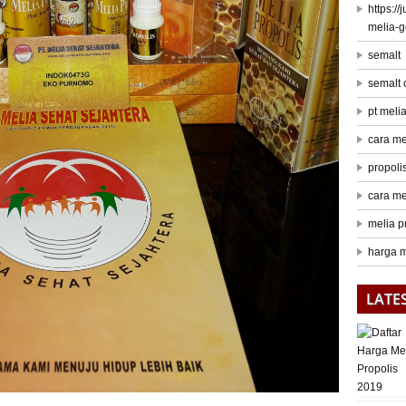
https:/
melia-
semalt
semalt
pt meli
cara me
propoli
cara me
melia p
harga m
LATE