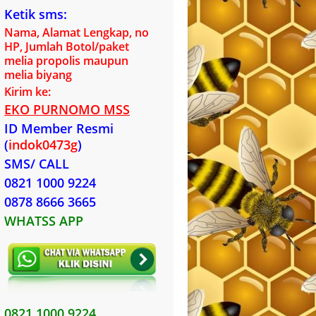
Ketik sms:
Nama, Alamat Lengkap, no
HP, Jumlah Botol/paket
melia propolis maupun
melia biyang
Kirim ke:
EKO PURNOMO MSS
ID Member Resmi
(
indok0473g
)
SMS/ CALL
0821 1000 9224
0878 8666 3665
WHATSS APP
0821 1000 9224