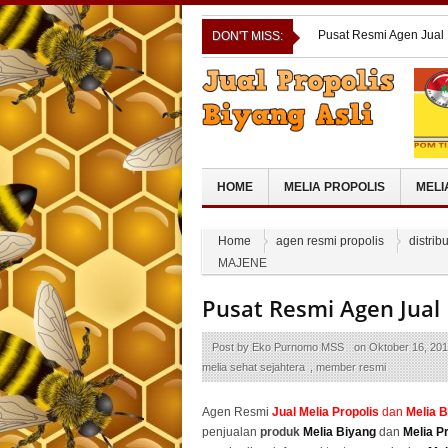
Pusat Resmi Agen Jual 
DON'T MISS:
KOTAWARINGIN TIMU
Pusat Resmi Agen Jual
Pusat Resmi Agen Jual
SELAYAR
Pusat Resmi Agen Jual
Cara Order Pesan Melia
HOME
MELIA PROPOLIS
MELI
Home
agen resmi propolis
distrib
MAJENE
Pusat Resmi Agen Jual 
Post by
Eko Purnomo MSS
on
Oktober 16, 20
melia sehat sejahtera
,
member resmi
Agen Resmi
Jual
Melia Propolis
dan
Melia 
penjualan
produk
Melia Biyang
dan
Melia P