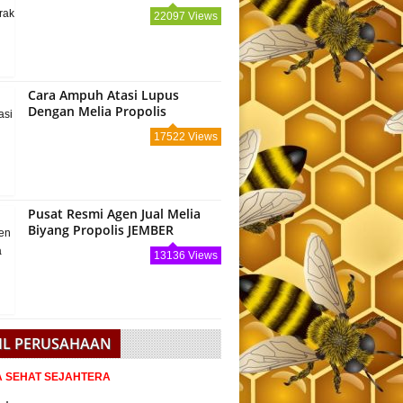
22097 Views
Cara Ampuh Atasi Lupus
Dengan Melia Propolis
17522 Views
Pusat Resmi Agen Jual Melia
Biyang Propolis JEMBER
13136 Views
IL PERUSAHAAN
IA SEHAT SEJAHTERA