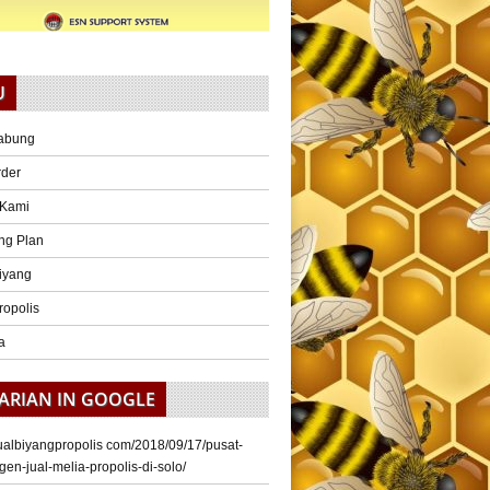
U
abung
rder
 Kami
ng Plan
iyang
ropolis
a
ARIAN IN GOOGLE
/jualbiyangpropolis com/2018/09/17/pusat-
gen-jual-melia-propolis-di-solo/