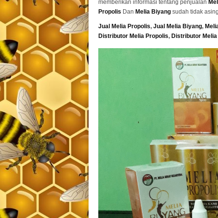
memberikan informasi tentang penjualan
Mel
Propolis
Dan
Melia Biyang
sudah tidak asin
Jual Melia Propolis
,
Jual Melia Biyang
,
Meli
Distributor Melia Propolis
,
Distributor Meli