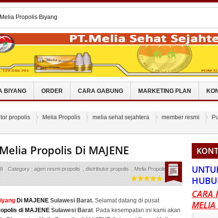
Melia Propolis Biyang
R
 Melia Propolis Biyang MERANGIN
 Melia Propolis Di KEPULAUAN
 Melia Propolis Biyang PANGKAJENE
 Anti Aging Whitening Cream
A BIYANG
ORDER
CARA GABUNG
MARKETING PLAN
KON
utor propolis
Melia Propolis
melia sehat sejahtera
member resmi
Pu
Melia Propolis Di MAJENE
KONT
UNTU
18
Category :
agen resmi propolis
,
distributor propolis
,
Melia Propolis
,
HUBU
CARA 
Biyang
Di MAJENE
Sulawesi Barat.
Selamat datang di pusat
MELIA
ropolis di MAJENE
Sulawesi Barat
. Pada kesempatan ini kami akan