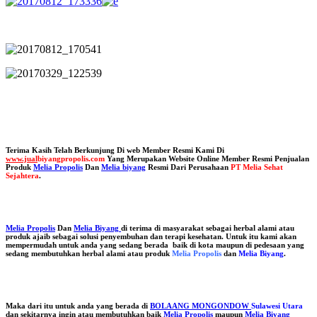
Terima Kasih Telah Berkunjung Di web Member Resmi Kami Di
www.jual
biyangpropolis.com
Yang Merupakan Website Online Member Resmi Penjualan
Produk
Melia Propolis
Dan
Melia biyang
Resmi Dari Perusahaan
PT Melia Sehat
Sejahtera
.
Melia Propolis
Dan
Melia Biyang
di terima di masyarakat sebagai herbal alami atau
produk ajaib sebagai solusi penyembuhan dan terapi kesehatan. Untuk itu kami akan
mempermudah untuk anda yang sedang berada baik di kota maupun di pedesaan yang
sedang membutuhkan herbal alami atau produk
Melia Propolis
dan
Melia Biyang
.
Maka dari itu untuk anda yang berada di
BOLAANG MONGONDOW
Sulawesi Utara
dan sekitarnya ingin atau membutuhkan baik
Melia Propolis
maupun
Melia Biyang