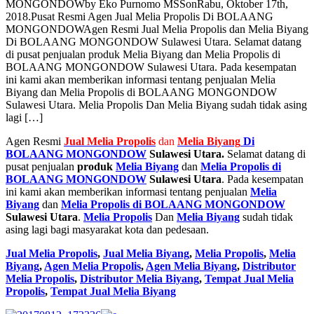
MONGONDOW
by
Eko Purnomo MSS
on
Rabu, Oktober 17th,
2018
.
Pusat Resmi Agen Jual Melia Propolis Di BOLAANG
MONGONDOW
Agen Resmi Jual Melia Propolis dan Melia Biyang
Di BOLAANG MONGONDOW Sulawesi Utara. Selamat datang
di pusat penjualan produk Melia Biyang dan Melia Propolis di
BOLAANG MONGONDOW Sulawesi Utara. Pada kesempatan
ini kami akan memberikan informasi tentang penjualan Melia
Biyang dan Melia Propolis di BOLAANG MONGONDOW
Sulawesi Utara. Melia Propolis Dan Melia Biyang sudah tidak asing
lagi […]
Agen Resmi
Jual
Melia Propolis
dan
Melia Biyang
Di
BOLAANG MONGONDOW
Sulawesi Utara.
Selamat datang di
pusat penjualan
produk
Melia Biyang
dan
Melia Propolis di
BOLAANG MONGONDOW
Sulawesi Utara
. Pada kesempatan
ini kami akan memberikan informasi tentang penjualan
Melia
Biyang
dan
Melia Propolis di BOLAANG MONGONDOW
Sulawesi Utara
.
Melia Propolis
Dan
Melia Biyang
sudah tidak
asing lagi bagi masyarakat kota dan pedesaan.
Jual Melia Propolis
,
Jual Melia Biyang
,
Melia Propolis
,
Melia
Biyang
,
Agen Melia Propolis
,
Agen Melia Biyang
,
Distributor
Melia Propolis
,
Distributor Melia Biyang
,
Tempat
Jual Melia
Propolis
,
Tempat Jual Melia Biyang