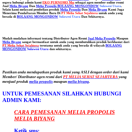
segera hubungi admin kami
EKO PURNOMO Mss
sebagai agen member online resmi
Jual
Melia Biyang
Dan
Melia Propolis BOLAANG MONGONDOW
Sulawesi Utara
.
Selain kami melayani pembelian produk
Melia Propolis
Dan
Melia Biyang
Kami Juga
Menerima Pendaftaran Member Baru Di
PT Melia Sehat Sejahtera
untuk anda yang
berada di
BOLAANG MONGONDOW
Sulawesi Utara
Dan Sekitarnya.
Mudah mudahan informasi tentang Distributor Agen Resmi
Jual Melia Propolis
Maupun
Melia Biyang
sangat bermanfaat untuk anda yang membutuhkan produk berkhasiat dari
PT Melia Sehat Sejahtera
terutama untuk anda yang berada di wilayah
BOLAANG
MONGONDOW
Sulawesi Utara
dan sekitarnya.
Pastikan anda mendapatkan produk kami yang ASLI dengan order dari kami
Member/ Distributor agen resmi dari
PT MELIA SEHAT SEJAHTERA
yang
menjual produk
melia propolis
maupun
melia biyang
.
UNTUK PEMESANAN SILAHKAN HUBUNGI
ADMIN KAMI:
CARA PEMESANAN MELIA PROPOLIS
MELIA BIYANG
Ketik sms: