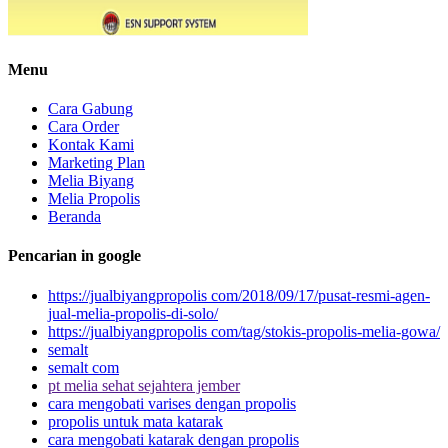
Menu
Cara Gabung
Cara Order
Kontak Kami
Marketing Plan
Melia Biyang
Melia Propolis
Beranda
Pencarian in google
https://jualbiyangpropolis com/2018/09/17/pusat-resmi-agen-
jual-melia-propolis-di-solo/
https://jualbiyangpropolis com/tag/stokis-propolis-melia-gowa/
semalt
semalt com
pt melia sehat sejahtera jember
cara mengobati varises dengan propolis
propolis untuk mata katarak
cara mengobati katarak dengan propolis