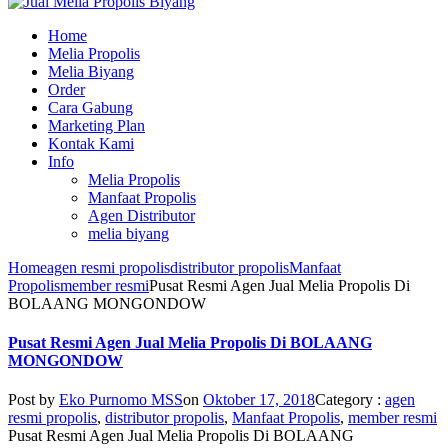
Home
Melia Propolis
Melia Biyang
Order
Cara Gabung
Marketing Plan
Kontak Kami
Info
Melia Propolis
Manfaat Propolis
Agen Distributor
melia biyang
Home
agen resmi propolis
distributor propolis
Manfaat
Propolis
member resmi
Pusat Resmi Agen Jual Melia Propolis Di
BOLAANG MONGONDOW
Pusat Resmi Agen Jual Melia Propolis Di BOLAANG
MONGONDOW
Post by
Eko Purnomo MSS
on
Oktober 17, 2018
Category :
agen
resmi propolis
,
distributor propolis
,
Manfaat Propolis
,
member resmi
Pusat Resmi Agen Jual Melia Propolis Di BOLAANG