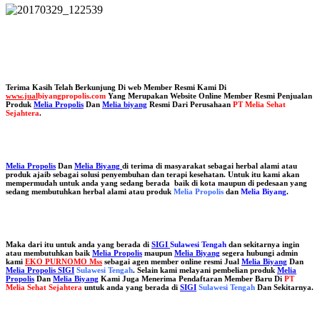
Terima Kasih Telah Berkunjung Di web Member Resmi Kami Di
www.jual
biyangpropolis.com
Yang Merupakan Website Online Member Resmi Penjualan
Produk
Melia Propolis
Dan
Melia biyang
Resmi Dari Perusahaan
PT Melia Sehat
Sejahtera
.
Melia Propolis
Dan
Melia Biyang
di terima di masyarakat sebagai herbal alami atau
produk ajaib sebagai solusi penyembuhan dan terapi kesehatan. Untuk itu kami akan
mempermudah untuk anda yang sedang berada baik di kota maupun di pedesaan yang
sedang membutuhkan herbal alami atau produk
Melia Propolis
dan
Melia Biyang
.
Maka dari itu untuk anda yang berada di
SIGI
Sulawesi Tengah
dan sekitarnya ingin
atau membutuhkan baik
Melia Propolis
maupun
Melia Biyang
segera hubungi admin
kami
EKO PURNOMO Mss
sebagai agen member online resmi Jual
Melia Biyang
Dan
Melia Propolis SIGI
Sulawesi Tengah
. Selain kami melayani pembelian produk
Melia
Propolis
Dan
Melia Biyang
Kami Juga Menerima Pendaftaran Member Baru Di
PT
Melia Sehat Sejahtera
untuk anda yang berada di
SIGI
Sulawesi Tengah
Dan Sekitarnya.