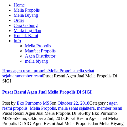
Home
Melia Propolis
Melia Biyang
Order
Cara Gabung
Marketing Plan
Kontak Kami
Info
Melia Propolis
Manfaat Propolis
Agen Distributor
melia biyang
Home
agen resmi propolis
Melia Propolis
melia sehat
sejahtera
member resmi
Pusat Resmi Agen Jual Melia Propolis Di
SIGI
Pusat Resmi Agen Jual Melia Propolis Di SIGI
Post by
Eko Purnomo MSS
on
Oktober 22, 2018
Category :
agen
resmi propolis
,
Melia Propolis
,
melia sehat sejahtera
,
member resmi
Pusat Resmi Agen Jual Melia Propolis Di SIGI
by
Eko Purnomo
MSS
on
Senin, Oktober 22nd, 2018
.
Pusat Resmi Agen Jual Melia
Propolis Di SIGI
Agen Resmi Jual Melia Propolis dan Melia Biyang