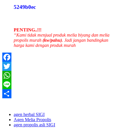
5249b0ec
PENTING..!!!
“Kami tidak menjual produk melia biyang dan melia
propolis murah
(kw/palsu)
. Jadi jangan bandingkan
harga kami dengan produk murah
Facebook
Twitter
WhatsApp
Line
Share
agen herbal SIGI
Agen Melia Propolis
agen propolis asli SIGI