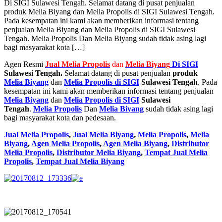
Di SIGI Sulawesi Tengah. Selamat datang di pusat penjualan
produk Melia Biyang dan Melia Propolis di SIGI Sulawesi Tengah.
Pada kesempatan ini kami akan memberikan informasi tentang
penjualan Melia Biyang dan Melia Propolis di SIGI Sulawesi
Tengah. Melia Propolis Dan Melia Biyang sudah tidak asing lagi
bagi masyarakat kota […]
Agen Resmi
Jual
Melia Propolis
dan
Melia Biyang
Di SIGI
Sulawesi Tengah.
Selamat datang di pusat penjualan
produk
Melia Biyang
dan
Melia Propolis di SIGI
Sulawesi Tengah
. Pada
kesempatan ini kami akan memberikan informasi tentang penjualan
Melia Biyang
dan
Melia Propolis di SIGI
Sulawesi
Tengah
.
Melia Propolis
Dan
Melia Biyang
sudah tidak asing lagi
bagi masyarakat kota dan pedesaan.
Jual Melia Propolis
,
Jual Melia Biyang
,
Melia Propolis
,
Melia
Biyang
,
Agen Melia Propolis
,
Agen Melia Biyang
,
Distributor
Melia Propolis
,
Distributor Melia Biyang
,
Tempat
Jual Melia
Propolis
,
Tempat Jual Melia Biyang