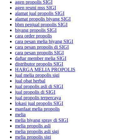
agen propolis SIGI
agen resmi mss SIGI
alamat jual propolis SIGI
alamat propolis biyang SIGI
bbm penjual propolis SIGI
biyang propolis SIGI
cara order propolis
cara pesan melia biyang SIGI
cara pesan propolis di SIGI
cara pesan propolis SIGI
daftar member melia SIGI
distributor propolis SIGI
HARGA MELIA PROPOLIS
jual melia propolis sigi
jual obat herbal
jual propolis asli di SIGI
jual propolis di SIGI
jual propolis terpercaya
lokasi jual propolis SIGI
manfaat melia propolis
melia
melia biyang spray di SIGI
melia propolis asli
melia propolis asli sigi
melia propolis sigi