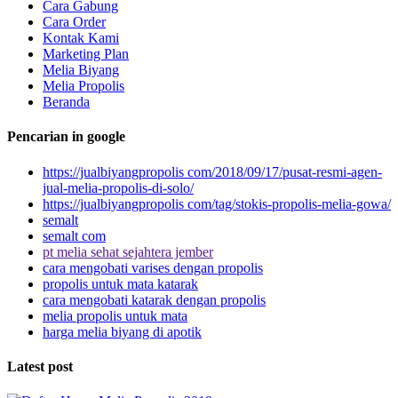
Cara Gabung
Cara Order
Kontak Kami
Marketing Plan
Melia Biyang
Melia Propolis
Beranda
Pencarian in google
https://jualbiyangpropolis com/2018/09/17/pusat-resmi-agen-
jual-melia-propolis-di-solo/
https://jualbiyangpropolis com/tag/stokis-propolis-melia-gowa/
semalt
semalt com
pt melia sehat sejahtera jember
cara mengobati varises dengan propolis
propolis untuk mata katarak
cara mengobati katarak dengan propolis
melia propolis untuk mata
harga melia biyang di apotik
Latest post