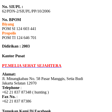
No. SIUPL :
62/PDN-2/SIUPL/PP/10/2006
No. BPOM
Biyang
POM SI 124 603 441
Propolis
POM TI 124 646 701
Didirikan : 2003
Kantor Pusat
PT.MELIA SEHAT SEJAHTERA
Alamat:
Jl. Minangkabau No. 58 Pasar Manggis, Setia Budi
Jakarta Selatan 12970
Telephone
:
+62 21 837 87348 ( hunting )
Fax No.
:
+62 21 837 87386
Temukan Kami Di Facebook