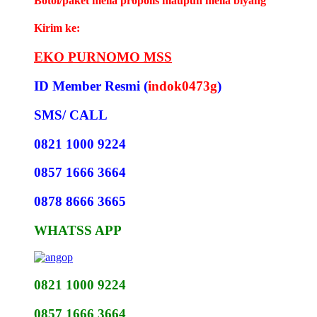
Botol/paket melia propolis maupun melia biyang
Kirim ke:
EKO PURNOMO MSS
ID Member Resmi (
indok0473g
)
SMS/ CALL
0821 1000 9224
0857 1666 3664
0878 8666 3665
WHATSS APP
0821 1000 9224
0857 1666 3664