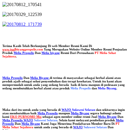
Terima Kasih Telah Berkunjung Di web Member Resmi Kami Di
www.jual
biyangpropolis.com
Yang Merupakan Website Online Member Resmi Penjualan
Produk
Melia Propolis
Dan
Melia biyang
Resmi Dari Perusahaan
PT Melia Sehat
Sejahtera
.
Melia Propolis
Dan
Melia Biyang
di terima di masyarakat sebagai herbal alami atau
produk ajaib sebagai solusi penyembuhan dan terapi kesehatan. Untuk itu kami akan
mempermudah untuk anda yang sedang berada baik di kota maupun di pedesaan yang
sedang membutuhkan herbal alami atau produk
Melia Propolis
dan
Melia Biyang
.
Maka dari itu untuk anda yang berada di
WAJO
Sulawesi Selatan
dan sekitarnya ingin
atau membutuhkan baik
Melia Propolis
maupun
Melia Biyang
segera hubungi admin
kami
EKO PURNOMO Mss
sebagai agen member online resmi Jual
Melia Biyang
Dan
Melia Propolis WAJO
Sulawesi Selatan
. Selain kami melayani pembelian produk
Melia
Propolis
Dan
Melia Biyang
Kami Juga Menerima Pendaftaran Member Baru Di
PT
Melia Sehat Sejahtera
untuk anda yang berada di
WAJO
Sulawesi Selatan
Dan