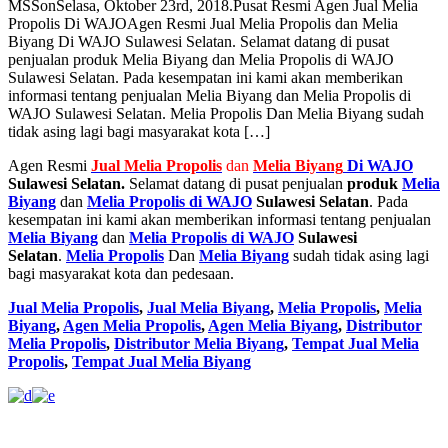
MSS
on
Selasa, Oktober 23rd, 2018
.
Pusat Resmi Agen Jual Melia
Propolis Di WAJO
Agen Resmi Jual Melia Propolis dan Melia
Biyang Di WAJO Sulawesi Selatan. Selamat datang di pusat
penjualan produk Melia Biyang dan Melia Propolis di WAJO
Sulawesi Selatan. Pada kesempatan ini kami akan memberikan
informasi tentang penjualan Melia Biyang dan Melia Propolis di
WAJO Sulawesi Selatan. Melia Propolis Dan Melia Biyang sudah
tidak asing lagi bagi masyarakat kota […]
Agen Resmi
Jual
Melia Propolis
dan
Melia Biyang
Di WAJO
Sulawesi Selatan.
Selamat datang di pusat penjualan
produk
Melia
Biyang
dan
Melia Propolis di WAJO
Sulawesi Selatan
. Pada
kesempatan ini kami akan memberikan informasi tentang penjualan
Melia Biyang
dan
Melia Propolis di WAJO
Sulawesi
Selatan
.
Melia Propolis
Dan
Melia Biyang
sudah tidak asing lagi
bagi masyarakat kota dan pedesaan.
Jual Melia Propolis
,
Jual Melia Biyang
,
Melia Propolis
,
Melia
Biyang
,
Agen Melia Propolis
,
Agen Melia Biyang
,
Distributor
Melia Propolis
,
Distributor Melia Biyang
,
Tempat
Jual Melia
Propolis
,
Tempat Jual Melia Biyang