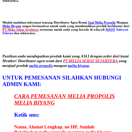
Sekitarnya.
Mudah mudahan informasi tentang Distributor Agen Resmi
Jual Melia Propolis
Maupun
Melia Biyang
sangat bermanfaat untuk anda yang membutuhkan produk berkhasiat dari
PT Melia Sehat Sejahtera
terutama untuk anda yang berada di wilayah
WAJO
Sulawesi
Selatan
dan sekitarnya.
Pastikan anda mendapatkan produk kami yang ASLI dengan order dari kami
Member/ Distributor agen resmi dari
PT MELIA SEHAT SEJAHTERA
yang
menjual produk
melia propolis
maupun
melia biyang
.
UNTUK PEMESANAN SILAHKAN HUBUNGI
ADMIN KAMI:
CARA PEMESANAN MELIA PROPOLIS
MELIA BIYANG
Ketik sms:
Nama, Alamat Lengkap, no HP, Jumlah