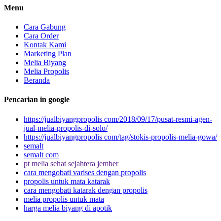
Menu
Cara Gabung
Cara Order
Kontak Kami
Marketing Plan
Melia Biyang
Melia Propolis
Beranda
Pencarian in google
https://jualbiyangpropolis com/2018/09/17/pusat-resmi-agen-
jual-melia-propolis-di-solo/
https://jualbiyangpropolis com/tag/stokis-propolis-melia-gowa/
semalt
semalt com
pt melia sehat sejahtera jember
cara mengobati varises dengan propolis
propolis untuk mata katarak
cara mengobati katarak dengan propolis
melia propolis untuk mata
harga melia biyang di apotik