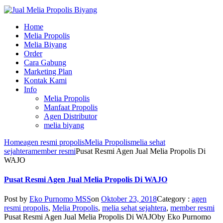
Home
Melia Propolis
Melia Biyang
Order
Cara Gabung
Marketing Plan
Kontak Kami
Info
Melia Propolis
Manfaat Propolis
Agen Distributor
melia biyang
Home
agen resmi propolis
Melia Propolis
melia sehat
sejahtera
member resmi
Pusat Resmi Agen Jual Melia Propolis Di
WAJO
Pusat Resmi Agen Jual Melia Propolis Di WAJO
Post by
Eko Purnomo MSS
on
Oktober 23, 2018
Category :
agen
resmi propolis
,
Melia Propolis
,
melia sehat sejahtera
,
member resmi
Pusat Resmi Agen Jual Melia Propolis Di WAJO
by
Eko Purnomo