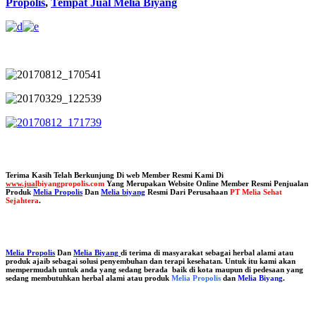
Propolis
,
Tempat Jual Melia Biyang
Terima Kasih Telah Berkunjung Di web Member Resmi Kami Di
www.jual
biyangpropolis.com
Yang Merupakan Website Online Member Resmi Penjualan
Produk
Melia Propolis
Dan
Melia biyang
Resmi Dari Perusahaan
PT Melia Sehat
Sejahtera
.
Melia Propolis
Dan
Melia Biyang
di terima di masyarakat sebagai herbal alami atau
produk ajaib sebagai solusi penyembuhan dan terapi kesehatan. Untuk itu kami akan
mempermudah untuk anda yang sedang berada baik di kota maupun di pedesaan yang
sedang membutuhkan herbal alami atau produk
Melia Propolis
dan
Melia Biyang
.