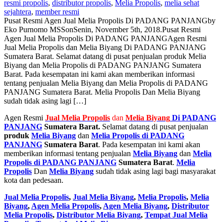
resmi propolis
,
distributor propolis
,
Melia Propolis
,
melia sehat
sejahtera
,
member resmi
Pusat Resmi Agen Jual Melia Propolis Di PADANG PANJANG
by
Eko Purnomo MSS
on
Senin, November 5th, 2018
.
Pusat Resmi
Agen Jual Melia Propolis Di PADANG PANJANG
Agen Resmi
Jual Melia Propolis dan Melia Biyang Di PADANG PANJANG
Sumatera Barat. Selamat datang di pusat penjualan produk Melia
Biyang dan Melia Propolis di PADANG PANJANG Sumatera
Barat. Pada kesempatan ini kami akan memberikan informasi
tentang penjualan Melia Biyang dan Melia Propolis di PADANG
PANJANG Sumatera Barat. Melia Propolis Dan Melia Biyang
sudah tidak asing lagi […]
Agen Resmi
Jual
Melia Propolis
dan
Melia Biyang
Di PADANG
PANJANG
Sumatera Barat.
Selamat datang di pusat penjualan
produk
Melia Biyang
dan
Melia Propolis di PADANG
PANJANG
Sumatera Barat
. Pada kesempatan ini kami akan
memberikan informasi tentang penjualan
Melia Biyang
dan
Melia
Propolis di PADANG PANJANG
Sumatera Barat
.
Melia
Propolis
Dan
Melia Biyang
sudah tidak asing lagi bagi masyarakat
kota dan pedesaan.
Jual Melia Propolis
,
Jual Melia Biyang
,
Melia Propolis
,
Melia
Biyang
,
Agen Melia Propolis
,
Agen Melia Biyang
,
Distributor
Melia Propolis
,
Distributor Melia Biyang
,
Tempat
Jual Melia