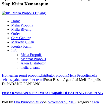
Siap Kirim Kemanapun
Home
Melia Propolis
Melia Biyang
Order
Cara Gabung
Marketing Plan
Kontak Kami
Info
Melia Propolis
Manfaat Propolis
Agen Distributor
melia biyang
Home
agen resmi propolis
distributor propolis
Melia Propolis
melia
sehat sejahtera
member resmi
Pusat Resmi Agen Jual Melia Propolis
Di PADANG PANJANG
Pusat Resmi Agen Jual Melia Propolis Di PADANG PANJANG
Post by
Eko Purnomo MSS
on
November 5, 2018
Category :
agen