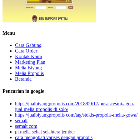
Menu
Cara Gabung
Cara Order
Kontak Kami
Marketing Plan
Melia Biyang
Melia Propolis
Beranda
Pencarian in google
https://jualbiyangpropolis com/2018/09/17/pusat-resmi-agen-
jual-melia-propolis-di-solo/
https://jualbiyangpropolis com/tag/stokis-propolis-melia-gowa/
semalt
semalt com
pt melia sehat sejahtera jember
cara mengobati varises dengan propolis