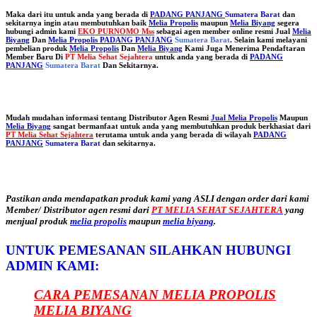
Maka dari itu untuk anda yang berada di
PADANG PANJANG
Sumatera Barat
dan
sekitarnya ingin atau membutuhkan baik
Melia Propolis
maupun
Melia Biyang
segera
hubungi admin kami
EKO PURNOMO Mss
sebagai agen member online resmi Jual
Melia
Biyang
Dan
Melia Propolis PADANG PANJANG
Sumatera Barat
. Selain kami melayani
pembelian produk
Melia Propolis
Dan
Melia Biyang
Kami Juga Menerima Pendaftaran
Member Baru Di
PT Melia Sehat Sejahtera
untuk anda yang berada di
PADANG
PANJANG
Sumatera Barat
Dan Sekitarnya.
Mudah mudahan informasi tentang Distributor Agen Resmi
Jual Melia Propolis
Maupun
Melia Biyang
sangat bermanfaat untuk anda yang membutuhkan produk berkhasiat dari
PT Melia Sehat Sejahtera
terutama untuk anda yang berada di wilayah
PADANG
PANJANG
Sumatera Barat
dan sekitarnya.
Pastikan anda mendapatkan produk kami yang ASLI dengan order dari kami
Member/ Distributor agen resmi dari
PT MELIA SEHAT SEJAHTERA
yang
menjual produk
melia propolis
maupun
melia biyang
.
UNTUK PEMESANAN SILAHKAN HUBUNGI
ADMIN KAMI:
CARA PEMESANAN MELIA PROPOLIS
MELIA BIYANG