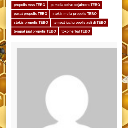
propolis mss TEBO
pt melia sehat sejahtera TEBO
pusat propolis TEBO
stokis melia propolis TEBO
stokis propolis TEBO
tempat jual propolis asli di TEBO
tempat jual propolis TEBO
toko herbal TEBO