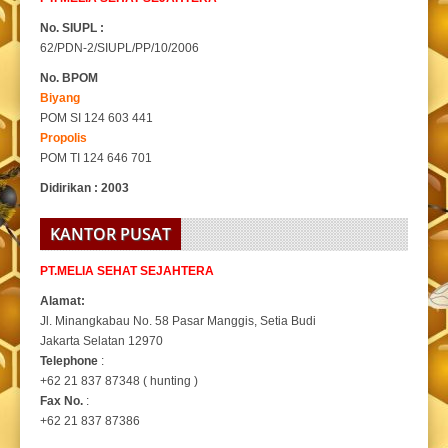
No. SIUPL :
62/PDN-2/SIUPL/PP/10/2006
No. BPOM
Biyang
POM SI 124 603 441
Propolis
POM TI 124 646 701
Didirikan : 2003
KANTOR PUSAT
PT.MELIA SEHAT SEJAHTERA
Alamat:
Jl. Minangkabau No. 58 Pasar Manggis, Setia Budi
Jakarta Selatan 12970
Telephone
:
+62 21 837 87348 ( hunting )
Fax No.
:
+62 21 837 87386