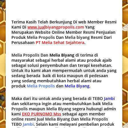
Terima Kasih Telah Berkunjung Di web Member Resmi
Kami Di
www.jual
biyangpropolis.com
Yang
Merupakan Website Online Member Resmi Penjualan
Produk
Melia Propolis
Dan
Melia biyang
Resmi Dari
Perusahaan
PT Melia Sehat Sejahtera
.
Melia Propolis
Dan
Melia Biyang
di terima di
masyarakat sebagai herbal alami atau produk ajaib
sebagai solusi penyembuhan dan terapi kesehatan.
Untuk itu kami akan mempermudah untuk anda yang
sedang berada baik di kota maupun di pedesaan
yang sedang membutuhkan herbal alami atau
produk
Melia Propolis
dan
Melia Biyang
.
Maka dari itu untuk anda yang berada di
TEBO
Jambi
dan sekitarnya ingin atau membutuhkan baik
Melia
Propolis
maupun
Melia Biyang
segera hubungi admin
kami
EKO PURNOMO Mss
sebagai agen member
online resmi Jual
Melia Biyang
Dan
Melia Propolis
TEBO
Jambi
. Selain kami melayani pembelian produk