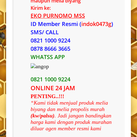
maupun melia biyang
Kirim ke:
EKO PURNOMO MSS
ID Member Resmi (
indok0473g
)
SMS/ CALL
0821 1000 9224
0878 8666 3665
WHATSS APP
0821 1000 9224
ONLINE 24 JAM
PENTING..!!!
“Kami tidak menjual produk melia
biyang dan melia propolis murah
(kw/palsu)
. Jadi jangan bandingkan
harga kami dengan produk murahan
diluar agen member resmi kami