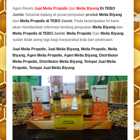
Agen Resmi
Jual
Melia Propolis
dan
Melia Biyang
Di TEBO
Jambi.
Selamat datang di pusat penjualan
produk
Melia Biyang
dan
Melia Propolis di TEBO
Jambi
. Pada kesempatan ini kami
akan memberikan informasi tentang penjualan
Melia Biyang
dan
Melia Propolis di TEBO
Jambi
.
Melia Propolis
Dan
Melia Biyang
sudah tidak asing lagi bagi masyarakat kota dan pedesaan.
Jual Melia Propolis
,
Jual Melia Biyang
,
Melia Propolis
,
Melia
Biyang
,
Agen Melia Propolis
,
Agen Melia Biyang
,
Distributor
Melia Propolis
,
Distributor Melia Biyang
,
Tempat
Jual Melia
Propolis
,
Tempat Jual Melia Biyang