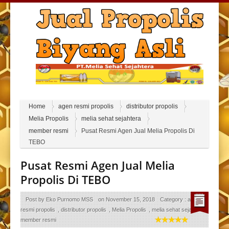
Home
agen resmi propolis
distributor propolis
Melia Propolis
melia sehat sejahtera
member resmi
Pusat Resmi Agen Jual Melia Propolis Di
TEBO
Pusat Resmi Agen Jual Melia
Propolis Di TEBO
Post by
Eko Purnomo MSS
on
November 15, 2018
Category :
agen
resmi propolis
,
distributor propolis
,
Melia Propolis
,
melia sehat sejahtera
,
member resmi