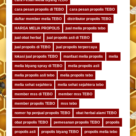
cara Pesan Melia biyang TEBO
cara pesan propolis di TEBO
cara pesan propolis TEBO
daftar member melia TEBO
distributor propolis TEBO
HARGA MELIA PROPOLIS
jual melia propolis tebo
jual obat herbal
jual propolis asli di TEBO
jual propolis di TEBO
jual propolis terpercaya
lokasi jual propolis TEBO
manfaat melia propolis
melia
melia biyang spray di TEBO
melia propolis asli
melia propolis asli tebo
melia propolis tebo
melia sehat sejahtera
melia sehat sejahtera tebo
member mss di TEBO
member mss TEBO
member propolis TEBO
mss tebo
nomer hp penjual propolis TEBO
obat herbal alami TEBO
obat propolis TEBO
pemesanan propolis TEBO
propolis
propolis asli
propolis biyang TEBO
propolis melia tebo