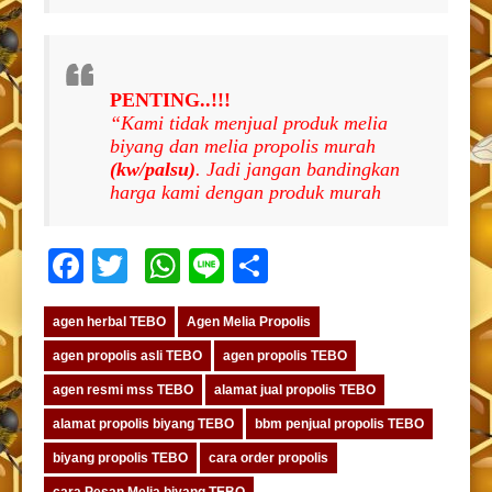
PENTING..!!!
“Kami tidak menjual produk melia
biyang dan melia propolis murah
(kw/palsu)
. Jadi jangan bandingkan
harga kami dengan produk murah
Facebook
Twitter
WhatsApp
Line
Share
agen herbal TEBO
Agen Melia Propolis
agen propolis asli TEBO
agen propolis TEBO
agen resmi mss TEBO
alamat jual propolis TEBO
alamat propolis biyang TEBO
bbm penjual propolis TEBO
biyang propolis TEBO
cara order propolis