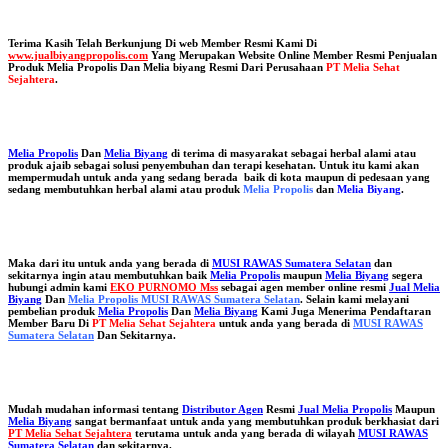
Terima Kasih Telah Berkunjung Di web Member Resmi Kami Di
www.jualbiyangpropolis.com
Yang Merupakan Website Online Member Resmi Penjualan
Produk Melia Propolis Dan Melia biyang Resmi Dari Perusahaan
PT Melia Sehat
Sejahtera
.
Melia Propolis
Dan
Melia Biyang
di terima di masyarakat sebagai herbal alami atau
produk ajaib sebagai solusi penyembuhan dan terapi kesehatan. Untuk itu kami akan
mempermudah untuk anda yang sedang berada baik di kota maupun di pedesaan yang
sedang membutuhkan herbal alami atau produk
Melia Propolis
dan
Melia Biyang
.
Maka dari itu untuk anda yang berada di
MUSI RAWAS Sumatera Selatan
dan
sekitarnya ingin atau membutuhkan baik
Melia Propolis
maupun
Melia Biyang
segera
hubungi admin kami
EKO PURNOMO Mss
sebagai agen member online resmi
Jual Melia
Biyang
Dan
Melia Propolis MUSI RAWAS Sumatera Selatan
. Selain kami melayani
pembelian produk
Melia Propolis
Dan
Melia Biyang
Kami Juga Menerima Pendaftaran
Member Baru Di
PT Melia Sehat Sejahtera
untuk anda yang berada di
MUSI RAWAS
Sumatera Selatan
Dan Sekitarnya.
Mudah mudahan informasi tentang
Distributor Agen
Resmi
Jual Melia Propolis
Maupun
Melia Biyang
sangat bermanfaat untuk anda yang membutuhkan produk berkhasiat dari
PT Melia Sehat Sejahtera
terutama untuk anda yang berada di wilayah
MUSI RAWAS
Sumatera Selatan
dan sekitarnya.