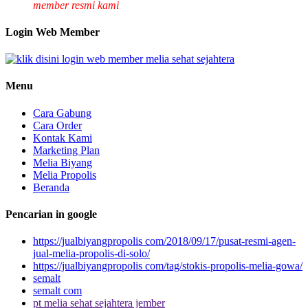
member resmi kami
Login Web Member
Menu
Cara Gabung
Cara Order
Kontak Kami
Marketing Plan
Melia Biyang
Melia Propolis
Beranda
Pencarian in google
https://jualbiyangpropolis com/2018/09/17/pusat-resmi-agen-
jual-melia-propolis-di-solo/
https://jualbiyangpropolis com/tag/stokis-propolis-melia-gowa/
semalt
semalt com
pt melia sehat sejahtera jember