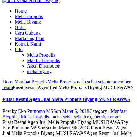
Home
Melia Propolis
Melia Biyang
Order
Cara Gabung
Marketing Plan
Kontak Kami
Info
Melia Propolis
Manfaat Propolis
Agen Distributor
melia biyang
Home
Manfaat Propolis
Melia Propolis
melia sehat sejahtera
member
resmi
Pusat Resmi Agen Jual Melia Propolis Biyang MUSI RAWAS
Pusat Resmi Agen Jual Melia Propolis Biyang MUSI RAWAS
Post by
Eko Purnomo MSS
on
Maret 5, 2018
Category :
Manfaat
Propolis
,
Melia Propolis
,
melia sehat sejahtera
,
member resmi
Pusat Resmi Agen Jual Melia Propolis Biyang MUSI RAWAS
by
Eko Purnomo MSS
on
Senin, Maret 5th, 2018
.
Pusat Resmi Agen
Jual Melia Propolis Biyang MUSI RAWAS
Agen Resmi Jual Melia