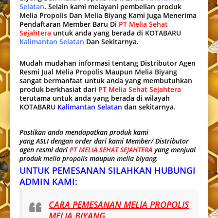
Selatan
. Selain kami melayani pembelian produk
Melia Propolis
Dan
Melia Biyang
Kami Juga Menerima
Pendaftaran Member Baru Di
PT Melia Sehat
Sejahtera
untuk anda yang berada di
KOTABARU
Kalimantan Selatan
Dan Sekitarnya.
Mudah mudahan informasi tentang Distributor Agen
Resmi
Jual Melia Propolis
Maupun
Melia Biyang
sangat bermanfaat untuk anda yang membutuhkan
produk berkhasiat dari
PT Melia Sehat Sejahtera
terutama untuk anda yang berada di wilayah
KOTABARU
Kalimantan Selatan
dan sekitarnya.
Pastikan anda mendapatkan produk kami
yang ASLI dengan order dari kami Member/ Distributor
agen resmi dari
PT MELIA SEHAT SEJAHTERA
yang menjual
produk
melia propolis
maupun
melia biyang
.
UNTUK PEMESANAN SILAHKAN HUBUNGI
ADMIN KAMI:
CARA PEMESANAN MELIA PROPOLIS
MELIA BIYANG