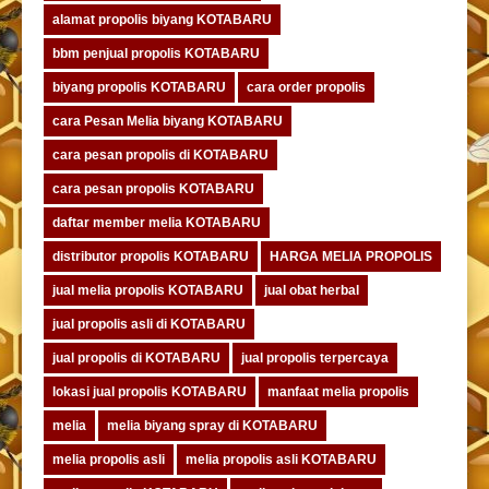
alamat propolis biyang KOTABARU
bbm penjual propolis KOTABARU
biyang propolis KOTABARU
cara order propolis
cara Pesan Melia biyang KOTABARU
cara pesan propolis di KOTABARU
cara pesan propolis KOTABARU
daftar member melia KOTABARU
distributor propolis KOTABARU
HARGA MELIA PROPOLIS
jual melia propolis KOTABARU
jual obat herbal
jual propolis asli di KOTABARU
jual propolis di KOTABARU
jual propolis terpercaya
lokasi jual propolis KOTABARU
manfaat melia propolis
melia
melia biyang spray di KOTABARU
melia propolis asli
melia propolis asli KOTABARU