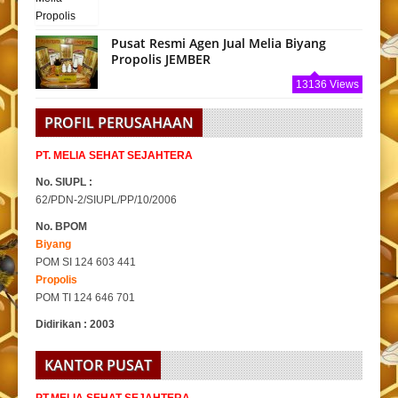
Pusat Resmi Agen Jual Melia Biyang
Propolis JEMBER
13136 Views
PROFIL PERUSAHAAN
PT. MELIA SEHAT SEJAHTERA
No. SIUPL :
62/PDN-2/SIUPL/PP/10/2006
No. BPOM
Biyang
POM SI 124 603 441
Propolis
POM TI 124 646 701
Didirikan : 2003
KANTOR PUSAT
PT.MELIA SEHAT SEJAHTERA