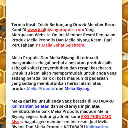
Terima Kasih Telah Berkunjung Di web Member Resmi
Kami Di
www.jual
biyangpropolis.com
Yang
Merupakan Website Online Member Resmi Penjualan
Produk
Melia Propolis
Dan
Melia biyang
Resmi Dari
Perusahaan
PT Melia Sehat Sejahtera
.
Melia Propolis
Dan
Melia Biyang
di terima di
masyarakat sebagai herbal alami atau produk ajaib
sebagai solusi penyembuhan dan terapi kesehatan.
Untuk itu kami akan mempermudah untuk anda yang
sedang berada baik di kota maupun di pedesaan
yang sedang membutuhkan herbal alami atau
produk
Melia Propolis
dan
Melia Biyang
.
Maka dari itu untuk anda yang berada di
KOTABARU
Kalimantan Selatan
dan sekitarnya ingin atau
membutuhkan baik
Melia Propolis
maupun
Melia
Biyang
segera hubungi admin kami
EKO PURNOMO
Mss
sebagai agen member online resmi Jual
Melia
Biyang
Dan
Melia Propolis KOTABARU
Kalimantan