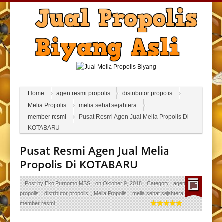
Home
agen resmi propolis
distributor propolis
Melia Propolis
melia sehat sejahtera
member resmi
Pusat Resmi Agen Jual Melia Propolis Di
KOTABARU
Pusat Resmi Agen Jual Melia
Propolis Di KOTABARU
Post by
Eko Purnomo MSS
on
Oktober 9, 2018
Category :
agen resmi
propolis
,
distributor propolis
,
Melia Propolis
,
melia sehat sejahtera
,
member resmi