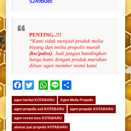
5249b0ec
PENTING..!!!
“Kami tidak menjual produk melia
biyang dan melia propolis murah
(kw/palsu)
. Jadi jangan bandingkan
harga kami dengan produk murahan
diluar agen member resmi kami
Facebook
Twitter
WhatsApp
Line
Share
agen herbal KOTABARU
Agen Melia Propolis
agen propolis asli KOTABARU
agen propolis KOTABARU
agen resmi mss KOTABARU
alamat jual propolis KOTABARU