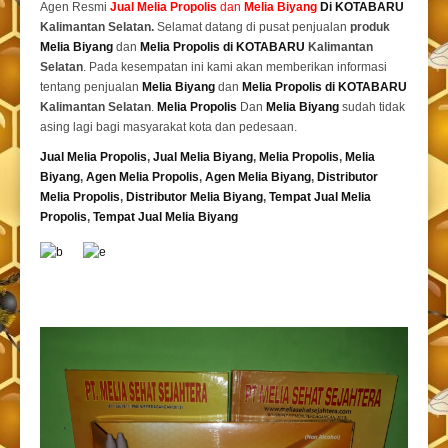
Agen Resmi
Jual
Melia Propolis
dan
Melia Biyang
Di KOTABARU
Kalimantan Selatan.
Selamat datang di pusat penjualan
produk
Melia Biyang
dan
Melia Propolis di KOTABARU
Kalimantan
Selatan
. Pada kesempatan ini kami akan memberikan informasi
tentang penjualan
Melia Biyang
dan
Melia Propolis di KOTABARU
Kalimantan Selatan
.
Melia Propolis
Dan
Melia Biyang
sudah tidak
asing lagi bagi masyarakat kota dan pedesaan.
Jual Melia Propolis
,
Jual Melia Biyang
,
Melia Propolis
,
Melia
Biyang
,
Agen Melia Propolis
,
Agen Melia Biyang
,
Distributor
Melia Propolis
,
Distributor Melia Biyang
,
Tempat
Jual Melia
Propolis
,
Tempat Jual Melia Biyang