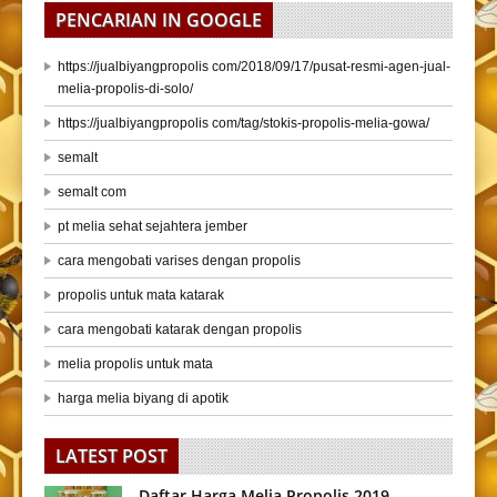
PENCARIAN IN GOOGLE
https://jualbiyangpropolis com/2018/09/17/pusat-resmi-agen-jual-
melia-propolis-di-solo/
https://jualbiyangpropolis com/tag/stokis-propolis-melia-gowa/
semalt
semalt com
pt melia sehat sejahtera jember
cara mengobati varises dengan propolis
propolis untuk mata katarak
cara mengobati katarak dengan propolis
melia propolis untuk mata
harga melia biyang di apotik
LATEST POST
Daftar Harga Melia Propolis 2019