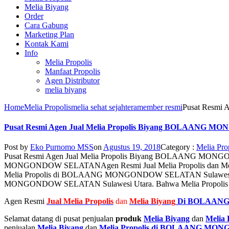
Melia Biyang
Order
Cara Gabung
Marketing Plan
Kontak Kami
Info
Melia Propolis
Manfaat Propolis
Agen Distributor
melia biyang
Home
Melia Propolis
melia sehat sejahtera
member resmi
Pusat Resmi
Pusat Resmi Agen Jual Melia Propolis Biyang BOLAANG
Post by
Eko Purnomo MSS
on
Agustus 19, 2018
Category :
Melia Pro
Pusat Resmi Agen Jual Melia Propolis Biyang BOLAANG M
MONGONDOW SELATAN
Agen Resmi Jual Melia Propolis da
Melia Propolis di BOLAANG MONGONDOW SELATAN Sulawesi Utara.
MONGONDOW SELATAN Sulawesi Utara. Bahwa Melia Propolis
Agen Resmi
Jual
Melia Propolis
dan
Melia Biyang
Di BOLAANG
Selamat datang di pusat penjualan
produk
Melia Biyang
dan
Melia 
penjualan
Melia Biyang
dan
Melia Propolis di BOLAANG MON