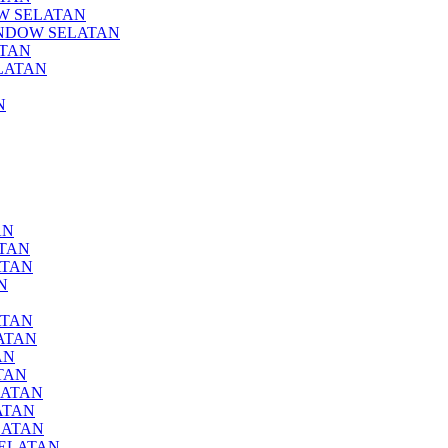
DOW SELATAN
NGONDOW SELATAN
ATAN
ELATAN
N
AN
ATAN
ATAN
N
ATAN
LATAN
AN
ATAN
ELATAN
LATAN
ELATAN
 SELATAN