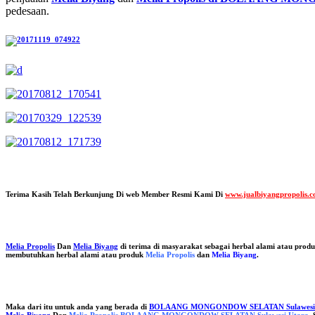
pedesaan.
Terima Kasih Telah Berkunjung Di web Member Resmi Kami Di
www.jualbiyangpropolis.
Melia Propolis
Dan
Melia Biyang
di terima di masyarakat sebagai herbal alami atau prod
membutuhkan herbal alami atau produk
Melia Propolis
dan
Melia Biyang
.
Maka dari itu untuk anda yang berada di
BOLAANG MONGONDOW SELATAN Sulawesi 
Melia Biyang
Dan
Melia Propolis BOLAANG MONGONDOW SELATAN Sulawesi Utara
.