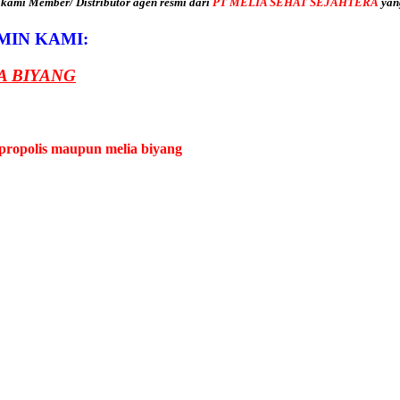
 kami Member/ Distributor agen resmi dari
PT MELIA SEHAT SEJAHTERA
yan
MIN KAMI:
A BIYANG
propolis maupun melia biyang