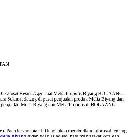
ATAN
2018
.
Pusat Resmi Agen Jual Melia Propolis Biyang BOLAANG
lamat datang di pusat penjualan produk Melia Biyang dan
penjualan Melia Biyang dan Melia Propolis di BOLAANG
ra
. Pada kesempatan ini kami akan memberikan informasi tentang
Melia Biyang
sudah tidak asing lagi bagi masyarakat kota dan