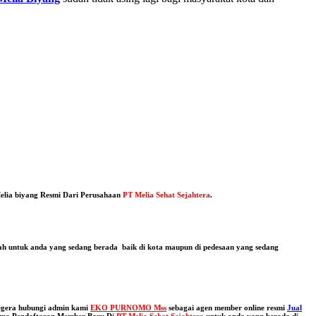
elia biyang Resmi Dari Perusahaan
PT Melia Sehat Sejahtera
.
dah untuk anda yang sedang berada baik di kota maupun di pedesaan yang sedang
egera hubungi admin kami
EKO PURNOMO Mss
sebagai agen member online resmi
Jual
ma Pendaftaran Member Baru Di
PT Melia Sehat Sejahtera
untuk anda yang berada di