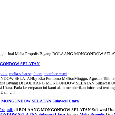
 Agen Jual Melia Propolis Biyang BOLAANG MONGONDOW SEL
 MONGONDOW SELATAN
polis
,
melia sehat sejahtera
,
member resmi
ONGONDOW SELATAN
by
Eko Purnomo MSS
on
Minggu, Agustus 19th, 
n Melia Biyang Di BOLAANG MONGONDOW SELATAN Sulawesi Utara Se
 Pada kesempatan ini kami akan memberikan informasi tentang 
 Dan […]
 MONGONDOW SELATAN Sulawesi Utara
Propolis
di BOLAANG MONGONDOW SELATAN Sulawesi Uta
GONDOW SELATAN Sulawesi Utara
. Bahwa
Melia Propolis
Dan