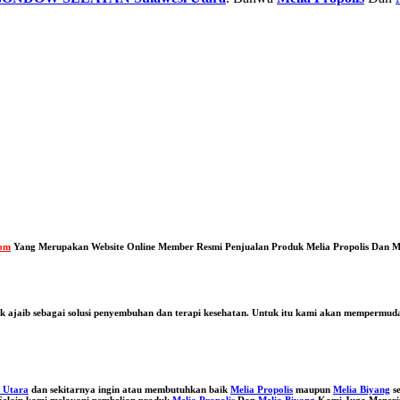
com
Yang Merupakan Website Online Member Resmi Penjualan Produk Melia Propolis Dan M
uk ajaib sebagai solusi penyembuhan dan terapi kesehatan. Untuk itu kami akan mempermu
Utara
dan sekitarnya ingin atau membutuhkan baik
Melia Propolis
maupun
Melia Biyang
s
 Selain kami melayani pembelian produk
Melia Propolis
Dan
Melia Biyang
Kami Juga Meneri