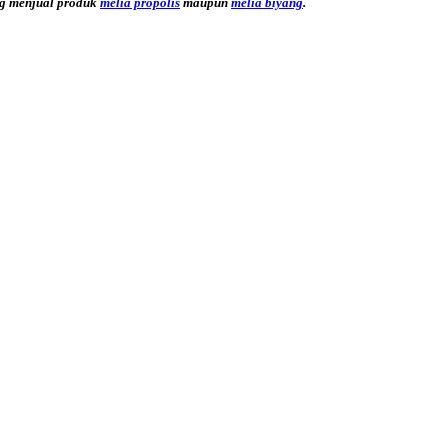
g menjual produk
melia propolis
maupun
melia biyang
.