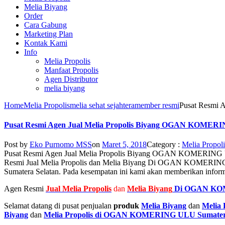
Melia Biyang
Order
Cara Gabung
Marketing Plan
Kontak Kami
Info
Melia Propolis
Manfaat Propolis
Agen Distributor
melia biyang
Home
Melia Propolis
melia sehat sejahtera
member resmi
Pusat Resmi
Pusat Resmi Agen Jual Melia Propolis Biyang OGAN KOMER
Post by
Eko Purnomo MSS
on
Maret 5, 2018
Category :
Melia Propoli
Pusat Resmi Agen Jual Melia Propolis Biyang OGAN KOMERIN
Resmi Jual Melia Propolis dan Melia Biyang Di OGAN KOMERING 
Sumatera Selatan. Pada kesempatan ini kami akan memberikan inf
Agen Resmi
Jual
Melia Propolis
dan
Melia Biyang
Di OGAN KOM
Selamat datang di pusat penjualan
produk
Melia Biyang
dan
Melia 
Biyang
dan
Melia Propolis di OGAN KOMERING ULU Sumatera