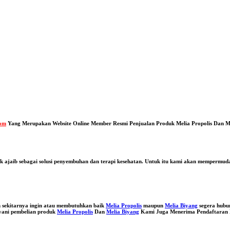
com
Yang Merupakan Website Online Member Resmi Penjualan Produk Melia Propolis Dan M
uk ajaib sebagai solusi penyembuhan dan terapi kesehatan. Untuk itu kami akan mempermu
 sekitarnya ingin atau membutuhkan baik
Melia Propolis
maupun
Melia Biyang
segera hubu
ayani pembelian produk
Melia Propolis
Dan
Melia Biyang
Kami Juga Menerima Pendaftaran