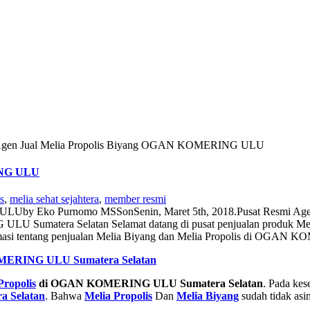
 Agen Jual Melia Propolis Biyang OGAN KOMERING ULU
ING ULU
s
,
melia sehat sejahtera
,
member resmi
G ULU
by
Eko Purnomo MSS
on
Senin, Maret 5th, 2018
.
Pusat Resmi A
ULU Sumatera Selatan Selamat datang di pusat penjualan produk
ormasi tentang penjualan Melia Biyang dan Melia Propolis di OGAN
ERING ULU Sumatera Selatan
Propolis
di OGAN KOMERING ULU Sumatera Selatan
. Pada kes
 Selatan
. Bahwa
Melia Propolis
Dan
Melia Biyang
sudah tidak asi