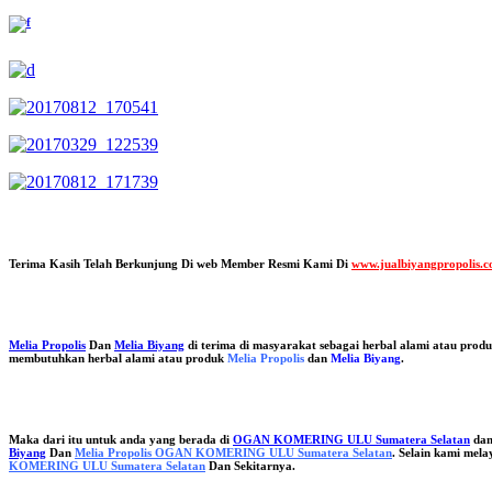
Terima Kasih Telah Berkunjung Di web Member Resmi Kami Di
www.jualbiyangpropolis.
Melia Propolis
Dan
Melia Biyang
di terima di masyarakat sebagai herbal alami atau prod
membutuhkan herbal alami atau produk
Melia Propolis
dan
Melia Biyang
.
Maka dari itu untuk anda yang berada di
OGAN KOMERING ULU Sumatera Selatan
dan
Biyang
Dan
Melia Propolis OGAN KOMERING ULU Sumatera Selatan
. Selain kami mel
KOMERING ULU Sumatera Selatan
Dan Sekitarnya.