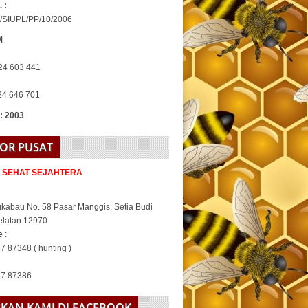
 :
/SIUPL/PP/10/2006
M
24 603 441
24 646 701
 : 2003
OR PUSAT
A SEHAT SEJAHTERA
gkabau No. 58 Pasar Manggis, Setia Budi
elatan 12970
ne
:
7 87348 ( hunting )
37 87386
KAN KAMI DI FACEBOOK