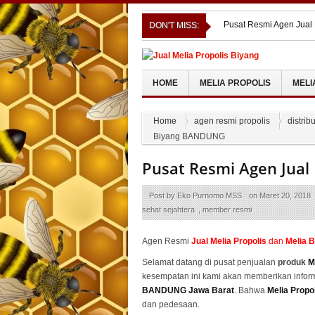
Pusat Resmi Agen Jual
DON'T MISS:
RAPPANG
Pusat Resmi Agen Jual 
Pusat Resmi Agen Jual
TIMUR
Pusat Resmi Agen Jual
HOME
MELIA PROPOLIS
MELI
Pusat Resmi Agen Jual
Home
agen resmi propolis
distrib
Biyang BANDUNG
Pusat Resmi Agen Jual
Post by
Eko Purnomo MSS
on
Maret 20, 2018
sehat sejahtera
,
member resmi
Agen Resmi
Jual
Melia Propolis
dan
Melia 
Selamat datang di pusat penjualan
produk
M
kesempatan ini kami akan memberikan infor
BANDUNG Jawa Barat
. Bahwa
Melia Propo
dan pedesaan.