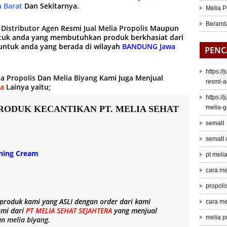
 Barat
Dan Sekitarnya.
Melia P
Berand
g
Distributor Agen
Resmi
Jual Melia Propolis
Maupun
tuk anda yang membutuhkan produk berkhasiat dari
ntuk anda yang berada di wilayah
BANDUNG Jawa
PENC
https:/
ia Propolis
Dan
Melia Biyang
Kami Juga Menjual
resmi-a
ra
Lainya yaitu;
https:/
RODUK KECANTIKAN PT. MELIA SEHAT
melia-
semalt
semalt
ening Cream
pt meli
cara me
propoli
 produk kami yang
ASLI
dengan order dari kami
cara me
smi dari
PT MELIA SEHAT SEJAHTERA
yang menjual
melia p
un
melia biyang
.