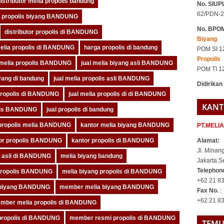
istributor melia propolis bandung
No. SIUPL
62/PDN-2
or propolis biyang BANDUNG
No. BPO
distributor propolis di BANDUNG
Biyang
elia propolis di BANDUNG
harga propolis di bandung
POM SI 1
Propolis
 melia propolis BANDUNG
jual melia biyang asli BANDUNG
POM TI 1
iyang di bandung
jual melia propolis asli BANDUNG
Didirikan
 propolis di BANDUNG
jual melia propolis di di BANDUNG
KANT
olis BANDUNG
jual propolis di bandung
 propolis melia BANDUNG
kantor melia biyang BANDUNG
PT.MELI
or propolis BANDUNG
kantor propolis di BANDUNG
Alamat:
Jl. Minan
g asli di BANDUNG
melia biyang bandung
Jakarta S
Telepho
 propolis BANDUNG
melia biyang propolis di BANDUNG
+62 21 83
s biyang BANDUNG
member melia biyang BANDUNG
Fax No.
:
+62 21 8
mber melia propolis di BANDUNG
ropolis di BANDUNG
member resmi propolis di BANDUNG
TEMU