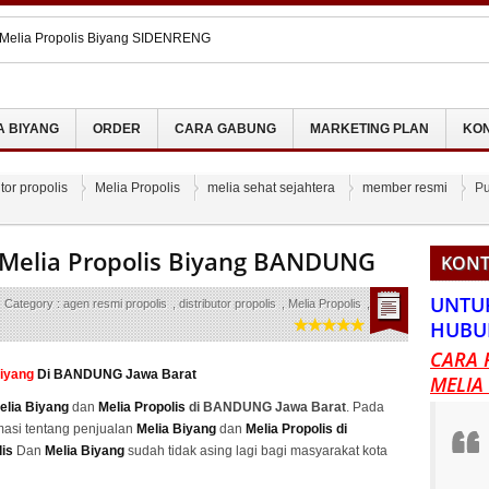
 Melia Propolis Biyang SIDENRENG
Melia Propolis Di PACITAN
 Melia Propolis Biyang LOMBOK
 Melia Propolis Biyang BUOL
A BIYANG
ORDER
CARA GABUNG
MARKETING PLAN
KON
 Melia Propolis Di BANJARBARU
utor propolis
Melia Propolis
melia sehat sejahtera
member resmi
Pu
 Melia Propolis Biyang BANDUNG
KONT
UNTU
Category :
agen resmi propolis
,
distributor propolis
,
Melia Propolis
,
melia
HUBU
CARA 
Biyang
Di BANDUNG Jawa Barat
MELIA
elia Biyang
dan
Melia Propolis
di BANDUNG Jawa Barat
. Pada
masi tentang penjualan
Melia Biyang
dan
Melia Propolis di
lis
Dan
Melia Biyang
sudah tidak asing lagi bagi masyarakat kota