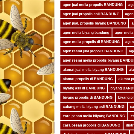
agen jual melia propolis BANDUNG
age
agen jual propolis asli BANDUNG
agen
agen juaL propolis biyang BANDUNG
a
agen melia biyang bandung
agen meli
agen melia propolis di BANDUNG
agen
agen resmi jual propolis BANDUNG
ag
agen resmi melia propolis biyang BAND
alamat jual melia biyang BANDUNG
al
alamat propolis di BANDUNG
alamat p
biyang asli di BANDUNG
biyang BAN
biyang propolis di BANDUNG
biyang p
cabang melia biyang asli BANDUNG
ca
cara pesan melia biiyang BANDUNG
c
cara pesan propolis di BANDUNG
dist