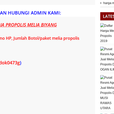
harga m
AN HUBUNGI ADMIN KAMI:
LATE
A PROPOLIS MELIA BIYANG
o HP, Jumlah Botol/paket melia propolis
dok0473g
)