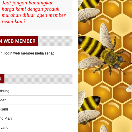
Jadi jangan bandingkan
harga kami dengan produk
murahan diluar agen member
resmi kami
N WEB MEMBER
U
abung
rder
 Kami
ng Plan
iyang