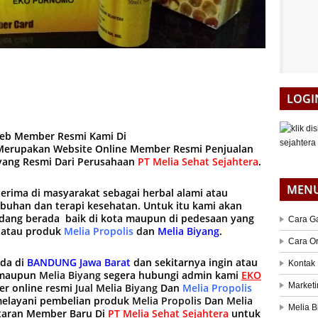
LOGI
web Member Resmi Kami Di
erupakan Website Online Member Resmi Penjualan
iyang Resmi Dari Perusahaan
PT Melia Sehat Sejahtera
.
MEN
terima di masyarakat sebagai herbal alami atau
mbuhan dan terapi kesehatan. Untuk itu kami akan
ang berada baik di kota maupun di pedesaan yang
Cara G
 atau produk
Melia Propolis
dan
Melia Biyang
.
Cara O
ada di
BANDUNG Jawa Barat
dan sekitarnya ingin atau
Kontak
maupun
Melia Biyang
segera hubungi admin kami
EKO
Marketi
r online resmi
Jual Melia Biyang
Dan
Melia Propolis
 melayani pembelian produk
Melia Propolis
Dan
Melia
Melia B
taran Member Baru Di
PT Melia Sehat Sejahtera
untuk