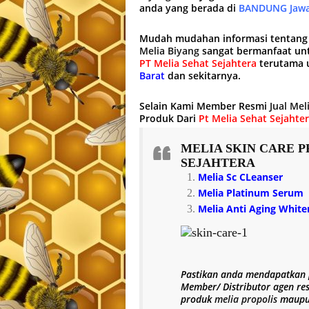
anda yang berada di
BANDUNG Jawa
Mudah mudahan informasi tentan
Melia Biyang
sangat bermanfaat un
PT Melia Sehat Sejahtera
terutama u
Barat
dan sekitarnya.
Selain Kami Member Resmi
Jual Mel
Produk Dari
Pt Melia Sehat Sejahte
MELIA SKIN CARE
P
SEJAHTERA
Melia Sc CLeanser
Melia Platinum Serum
Melia Anti Aging Whit
Pastikan anda mendapatkan
Member/ Distributor agen re
produk
melia propolis
maup