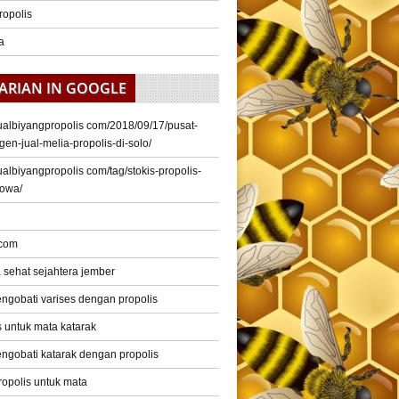
ropolis
a
ARIAN IN GOOGLE
/jualbiyangpropolis com/2018/09/17/pusat-
gen-jual-melia-propolis-di-solo/
/jualbiyangpropolis com/tag/stokis-propolis-
gowa/
 com
a sehat sejahtera jember
ngobati varises dengan propolis
s untuk mata katarak
ngobati katarak dengan propolis
ropolis untuk mata