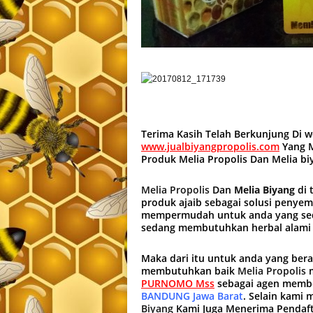
Terima Kasih Telah Berkunjung Di 
www.jualbiyangpropolis.com
Yang M
Produk Melia Propolis Dan Melia b
Melia Propolis
Dan
Melia Biyang
di 
produk ajaib sebagai solusi penye
mempermudah untuk anda yang sed
sedang membutuhkan herbal alami
Maka dari itu untuk anda yang ber
membutuhkan baik
Melia Propolis
PURNOMO Mss
sebagai agen membe
BANDUNG Jawa Barat
. Selain kami
Biyang
Kami Juga Menerima Pendaf