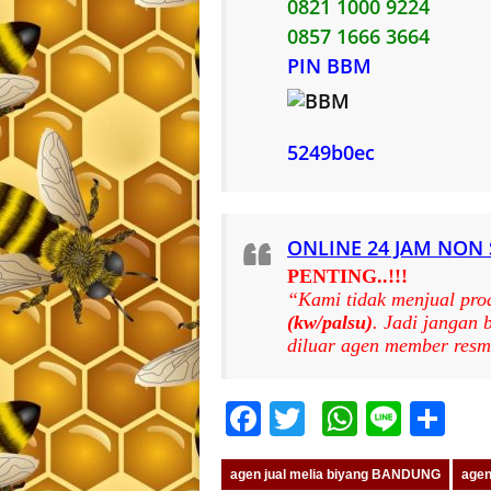
0821 1000 9224
0857 1666 3664
PIN BBM
5249b0ec
ONLINE 24 JAM NON
PENTING..!!!
“Kami tidak menjual pro
(kw/palsu)
. Jadi jangan
diluar agen member resm
Facebook
Twitter
WhatsA
Line
Sh
agen jual melia biyang BANDUNG
agen