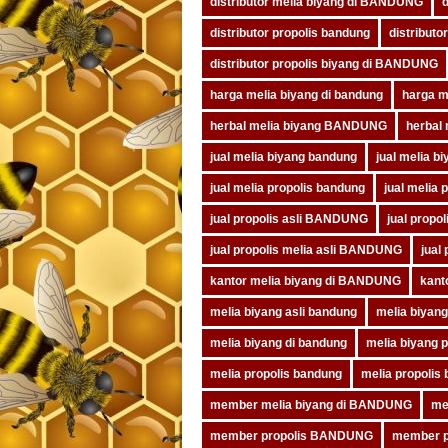
distributor melia biyang di BANDUNG
d
distributor propolis bandung
distribut
distributor propolis biyang di BANDUNG
harga melia biyang di bandung
harga m
herbal melia biyang BANDUNG
herbal
jual melia biyang bandung
jual melia b
jual melia propolis bandung
jual melia
jual propolis asli BANDUNG
jual prop
jual propolis melia asli BANDUNG
jual
kantor melia biyang di BANDUNG
kant
melia biyang asli bandung
melia biyan
melia biyang di bandung
melia biyang
melia propolis bandung
melia propoli
member melia biyang di BANDUNG
me
member propolis BANDUNG
member p