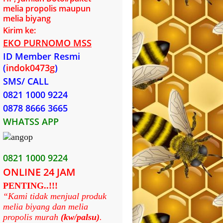
melia propolis maupun
melia biyang
Kirim ke:
EKO PURNOMO MSS
ID Member Resmi
(
indok0473g
)
SMS/ CALL
0821 1000 9224
0878 8666 3665
WHATSS APP
0821 1000 9224
ONLINE 24 JAM
PENTING..!!!
“Kami tidak menjual produk
melia biyang dan melia
propolis murah
(kw/palsu)
.