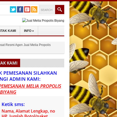
TAK KAMI
INFO
»
sat Resmi Agen Jual Melia Propolis
AK KAMI
K PEMESANAN SILAHKAN
NGI ADMIN KAMI:
PEMESANAN MELIA PROPOLIS
 BIYANG
Ketik sms:
Nama, Alamat Lengkap, no
HP, Jumlah Botol/paket