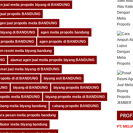
n jual melia propolis biyang di BANDUNG
 jual propolis BANDUNG
gen jual propolis melia BANDUNG
a biyang di BANDUNG
agen melia propolis bandung
 propolis BANDUNG
agen propolis di BANDUNG
en resmi melia biyang bandung
UNG
alamat agen jual melia propolis biyang BANDUNG
amat jual melia biyang di BANDUNG
ropolis di di BANDUNG
biyang asli BANDUNG
DUNG
biyang di BANDUNG
biyang propolis BANDUNG
ropolis melia BANDUNG
biyang propolis melia di BANDUNG
bang melia biyang bandung
cabang propolis BANDUNG
PROF
ara pesan melia propolis bandung
ributor melia biyang bandung
PT. MEL