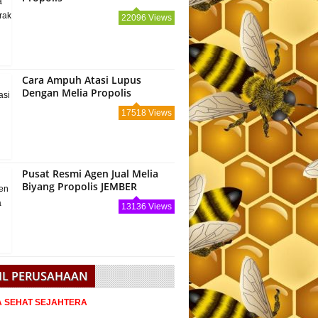
22096 Views
Cara Ampuh Atasi Lupus
Dengan Melia Propolis
17518 Views
Pusat Resmi Agen Jual Melia
Biyang Propolis JEMBER
13136 Views
IL PERUSAHAAN
IA SEHAT SEJAHTERA