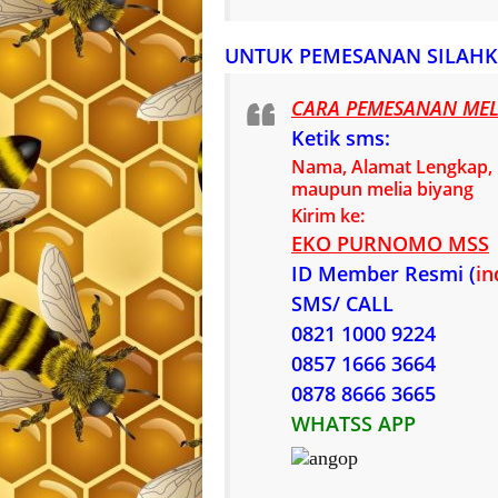
UNTUK PEMESANAN SILAHK
CARA PEMESANAN MELI
Ketik sms:
Nama, Alamat Lengkap, n
maupun melia biyang
Kirim ke:
EKO PURNOMO MSS
ID Member Resmi (
in
SMS/ CALL
0821 1000 9224
0857 1666 3664
0878 8666 3665
WHATSS APP