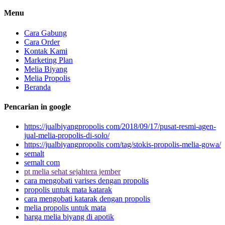
Menu
Cara Gabung
Cara Order
Kontak Kami
Marketing Plan
Melia Biyang
Melia Propolis
Beranda
Pencarian in google
https://jualbiyangpropolis com/2018/09/17/pusat-resmi-agen-
jual-melia-propolis-di-solo/
https://jualbiyangpropolis com/tag/stokis-propolis-melia-gowa/
semalt
semalt com
pt melia sehat sejahtera jember
cara mengobati varises dengan propolis
propolis untuk mata katarak
cara mengobati katarak dengan propolis
melia propolis untuk mata
harga melia biyang di apotik