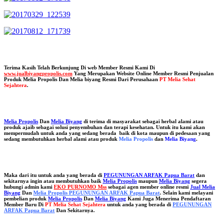
Terima Kasih Telah Berkunjung Di web Member Resmi Kami Di
www.jualbiyangpropolis.com
Yang Merupakan Website Online Member Resmi Penjualan
Produk Melia Propolis Dan Melia biyang Resmi Dari Perusahaan
PT Melia Sehat
Sejahtera
.
Melia Propolis
Dan
Melia Biyang
di terima di masyarakat sebagai herbal alami atau
produk ajaib sebagai solusi penyembuhan dan terapi kesehatan. Untuk itu kami akan
mempermudah untuk anda yang sedang berada baik di kota maupun di pedesaan yang
sedang membutuhkan herbal alami atau produk
Melia Propolis
dan
Melia Biyang
.
Maka dari itu untuk anda yang berada di
PEGUNUNGAN ARFAK Papua Barat
dan
sekitarnya ingin atau membutuhkan baik
Melia Propolis
maupun
Melia Biyang
segera
hubungi admin kami
EKO PURNOMO Mss
sebagai agen member online resmi
Jual Melia
Biyang
Dan
Melia Propolis PEGUNUNGAN ARFAK Papua Barat
. Selain kami melayani
pembelian produk
Melia Propolis
Dan
Melia Biyang
Kami Juga Menerima Pendaftaran
Member Baru Di
PT Melia Sehat Sejahtera
untuk anda yang berada di
PEGUNUNGAN
ARFAK Papua Barat
Dan Sekitarnya.