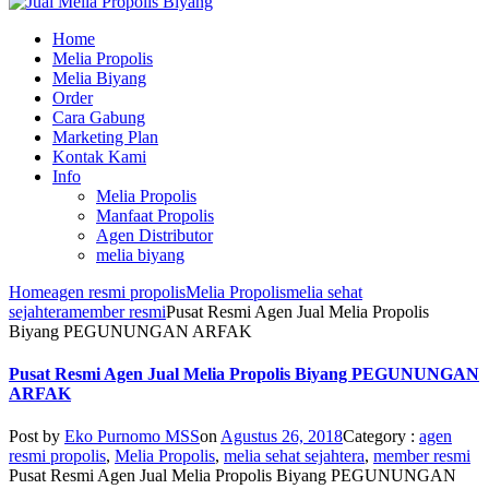
Home
Melia Propolis
Melia Biyang
Order
Cara Gabung
Marketing Plan
Kontak Kami
Info
Melia Propolis
Manfaat Propolis
Agen Distributor
melia biyang
Home
agen resmi propolis
Melia Propolis
melia sehat
sejahtera
member resmi
Pusat Resmi Agen Jual Melia Propolis
Biyang PEGUNUNGAN ARFAK
Pusat Resmi Agen Jual Melia Propolis Biyang PEGUNUNGAN
ARFAK
Post by
Eko Purnomo MSS
on
Agustus 26, 2018
Category :
agen
resmi propolis
,
Melia Propolis
,
melia sehat sejahtera
,
member resmi
Pusat Resmi Agen Jual Melia Propolis Biyang PEGUNUNGAN