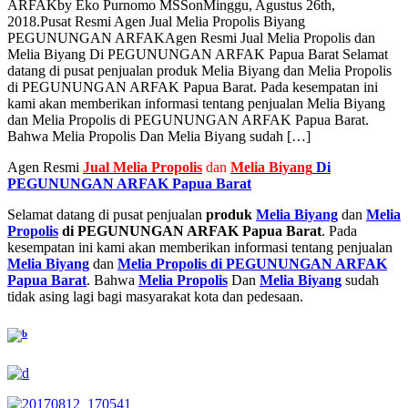
ARFAK
by
Eko Purnomo MSS
on
Minggu, Agustus 26th,
2018
.
Pusat Resmi Agen Jual Melia Propolis Biyang
PEGUNUNGAN ARFAK
Agen Resmi Jual Melia Propolis dan
Melia Biyang Di PEGUNUNGAN ARFAK Papua Barat Selamat
datang di pusat penjualan produk Melia Biyang dan Melia Propolis
di PEGUNUNGAN ARFAK Papua Barat. Pada kesempatan ini
kami akan memberikan informasi tentang penjualan Melia Biyang
dan Melia Propolis di PEGUNUNGAN ARFAK Papua Barat.
Bahwa Melia Propolis Dan Melia Biyang sudah […]
Agen Resmi
Jual
Melia Propolis
dan
Melia Biyang
Di
PEGUNUNGAN ARFAK Papua Barat
Selamat datang di pusat penjualan
produk
Melia Biyang
dan
Melia
Propolis
di PEGUNUNGAN ARFAK Papua Barat
. Pada
kesempatan ini kami akan memberikan informasi tentang penjualan
Melia Biyang
dan
Melia Propolis di PEGUNUNGAN ARFAK
Papua Barat
. Bahwa
Melia Propolis
Dan
Melia Biyang
sudah
tidak asing lagi bagi masyarakat kota dan pedesaan.