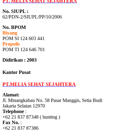
PT. MELIA SEHAT SEJAHTERA
No. SIUPL :
62/PDN-2/SIUPL/PP/10/2006
No. BPOM
Biyang
POM SI 124 603 441
Propolis
POM TI 124 646 701
Didirikan : 2003
Kantor Pusat
PT.MELIA SEHAT SEJAHTERA
Alamat:
Jl. Minangkabau No. 58 Pasar Manggis, Setia Budi
Jakarta Selatan 12970
Telephone
:
+62 21 837 87348 ( hunting )
Fax No.
:
+62 21 837 87386