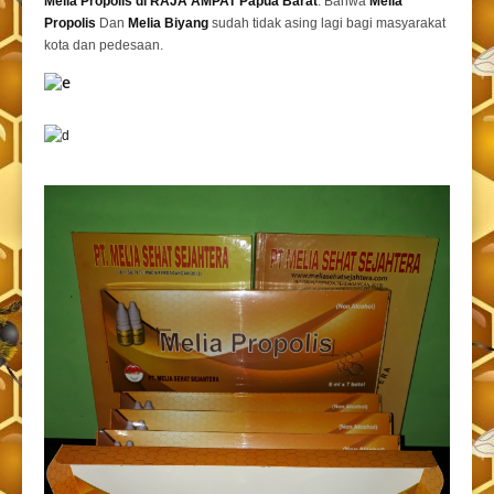
Melia Propolis di RAJA AMPAT Papua Barat
. Bahwa
Melia
Propolis
Dan
Melia Biyang
sudah tidak asing lagi bagi masyarakat
kota dan pedesaan.