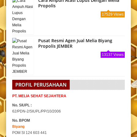
Cara Ampuh Atasi Lupus Dengan Melia
Propolis
17529 Views
Pusat Resmi Agen Jual Melia Biyang
Propolis JEMBER
13137 Views
PROFIL PERUSAHAAN
PT. MELIA SEHAT SEJAHTERA
No. SIUPL :
62/PDN-2/SIUPL/PP/10/2006
No. BPOM
Biyang
POM SI 124 603 441