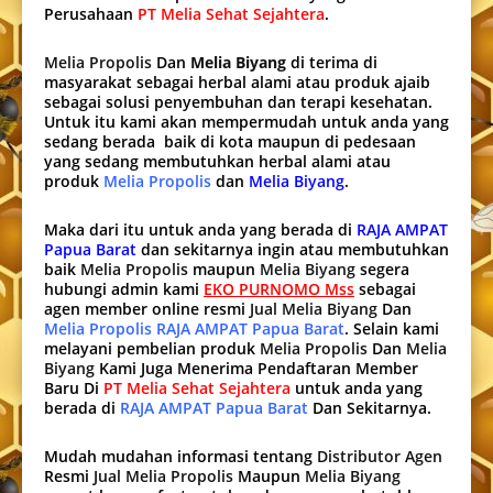
Perusahaan
PT Melia Sehat Sejahtera
.
Melia Propolis
Dan
Melia Biyang
di terima di
masyarakat sebagai herbal alami atau produk ajaib
sebagai solusi penyembuhan dan terapi kesehatan.
Untuk itu kami akan mempermudah untuk anda yang
sedang berada baik di kota maupun di pedesaan
yang sedang membutuhkan herbal alami atau
produk
Melia Propolis
dan
Melia Biyang
.
Maka dari itu untuk anda yang berada di
RAJA AMPAT
Papua Barat
dan sekitarnya ingin atau membutuhkan
baik
Melia Propolis
maupun
Melia Biyang
segera
hubungi admin kami
EKO PURNOMO Mss
sebagai
agen member online resmi
Jual Melia Biyang
Dan
Melia Propolis RAJA AMPAT Papua Barat
. Selain kami
melayani pembelian produk
Melia Propolis
Dan
Melia
Biyang
Kami Juga Menerima Pendaftaran Member
Baru Di
PT Melia Sehat Sejahtera
untuk anda yang
berada di
RAJA AMPAT Papua Barat
Dan Sekitarnya.
Mudah mudahan informasi tentang
Distributor Agen
Resmi
Jual Melia Propolis
Maupun
Melia Biyang