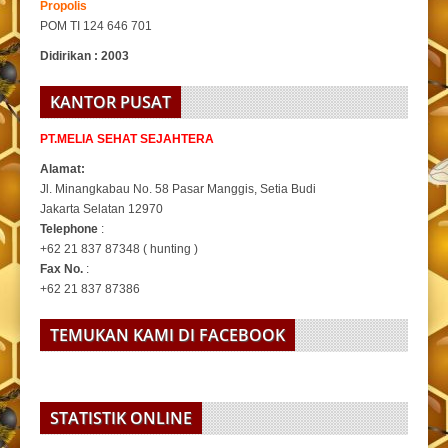
Propolis
POM TI 124 646 701
Didirikan : 2003
KANTOR PUSAT
PT.MELIA SEHAT SEJAHTERA
Alamat:
Jl. Minangkabau No. 58 Pasar Manggis, Setia Budi
Jakarta Selatan 12970
Telephone
:
+62 21 837 87348 ( hunting )
Fax No.
:
+62 21 837 87386
TEMUKAN KAMI DI FACEBOOK
STATISTIK ONLINE