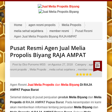
Home
agen resmi propolis
Melia Propolis
melia sehat sejahtera
member resmi
Pusat Resmi
Agen Jual Melia Propolis Biyang RAJA AMPAT
Pusat Resmi Agen Jual Melia
Propolis Biyang RAJA AMPAT
Post by
Eko Purnomo MSS
on
Agustus 27, 2018
Category :
agen
resmi propolis
,
Melia Propolis
,
melia sehat sejahtera
,
member resmi
Agen Resmi
Jual
Melia Propolis
dan
Melia Biyang
Di RAJA
AMPAT Papua Barat
Selamat datang di pusat penjualan
produk
Melia Biyang
dan
Melia
Propolis
di RAJA AMPAT Papua Barat
. Pada kesempatan ini kami
akan memberikan informasi tentang penjualan
Melia Biyang
dan