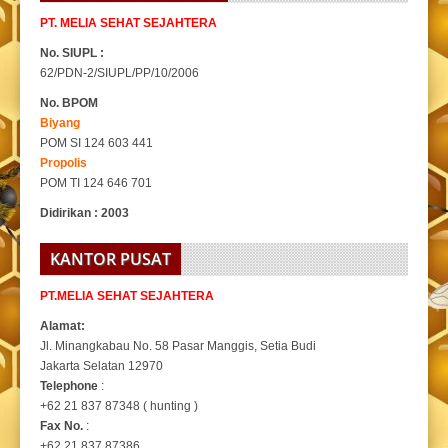
PT. MELIA SEHAT SEJAHTERA
No. SIUPL :
62/PDN-2/SIUPL/PP/10/2006
No. BPOM
Biyang
POM SI 124 603 441
Propolis
POM TI 124 646 701
Didirikan : 2003
KANTOR PUSAT
PT.MELIA SEHAT SEJAHTERA
Alamat:
Jl. Minangkabau No. 58 Pasar Manggis, Setia Budi
Jakarta Selatan 12970
Telephone
:
+62 21 837 87348 ( hunting )
Fax No.
:
+62 21 837 87386