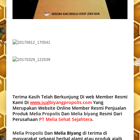
Terima Kasih Telah Berkunjung Di web Member Resmi
Kami Di
www.jual
biyangpropolis.com
Yang
Merupakan Website Online Member Resmi Penjualan
Produk
Melia Propolis
Dan
Melia biyang
Resmi Dari
Perusahaan
PT Melia Sehat Sejahtera
.
Melia Propolis
Dan
Melia Biyang
di terima di
masyarakat sebagai herbal alami atau produk ajaib