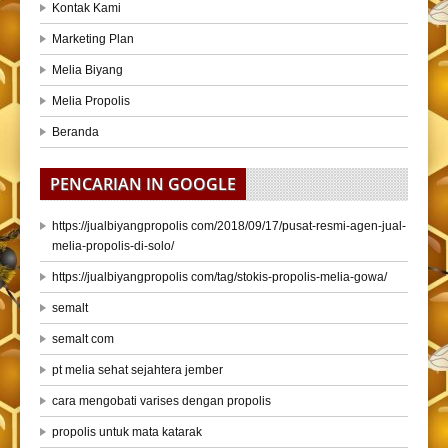
Kontak Kami
Marketing Plan
Melia Biyang
Melia Propolis
Beranda
PENCARIAN IN GOOGLE
https://jualbiyangpropolis com/2018/09/17/pusat-resmi-agen-jual-
melia-propolis-di-solo/
https://jualbiyangpropolis com/tag/stokis-propolis-melia-gowa/
semalt
semalt com
pt melia sehat sejahtera jember
cara mengobati varises dengan propolis
propolis untuk mata katarak