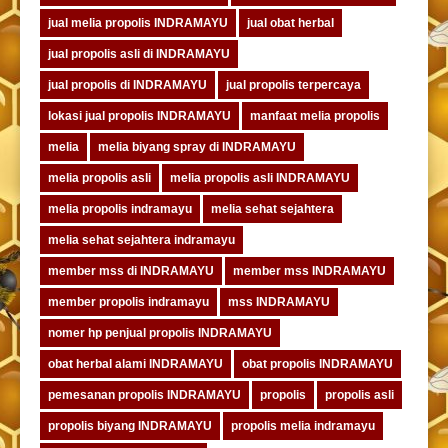
jual melia propolis INDRAMAYU
jual obat herbal
jual propolis asli di INDRAMAYU
jual propolis di INDRAMAYU
jual propolis terpercaya
lokasi jual propolis INDRAMAYU
manfaat melia propolis
melia
melia biyang spray di INDRAMAYU
melia propolis asli
melia propolis asli INDRAMAYU
melia propolis indramayu
melia sehat sejahtera
melia sehat sejahtera indramayu
member mss di INDRAMAYU
member mss INDRAMAYU
member propolis indramayu
mss INDRAMAYU
nomer hp penjual propolis INDRAMAYU
obat herbal alami INDRAMAYU
obat propolis INDRAMAYU
pemesanan propolis INDRAMAYU
propolis
propolis asli
propolis biyang INDRAMAYU
propolis melia indramayu