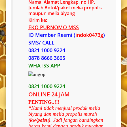
Nama, Alamat Lengkap, no HP,
Jumlah Botol/paket melia propolis
maupun melia biyang
Kirim ke:
EKO PURNOMO MSS
ID Member Resmi (
indok0473g
)
SMS/ CALL
0821 1000 9224
0878 8666 3665
WHATSS APP
0821 1000 9224
ONLINE 24 JAM
PENTING..!!!
“Kami tidak menjual produk melia
biyang dan melia propolis murah
(kw/palsu)
. Jadi jangan bandingkan
harga kami dengan produk murahan