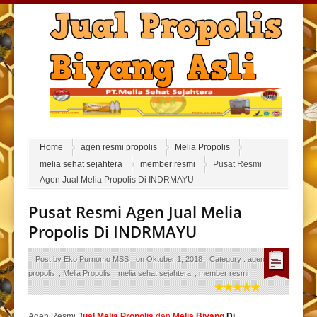
Home
agen resmi propolis
Melia Propolis
melia sehat sejahtera
member resmi
Pusat Resmi
Agen Jual Melia Propolis Di INDRMAYU
Pusat Resmi Agen Jual Melia
Propolis Di INDRMAYU
Post by
Eko Purnomo MSS
on
Oktober 1, 2018
Category :
agen resmi
propolis
,
Melia Propolis
,
melia sehat sejahtera
,
member resmi
Agen Resmi
Jual
Melia Propolis
dan
Melia Biyang
Di