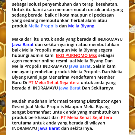
sebagai solusi penyembuhan dan terapi kesehatan.
Untuk itu kami akan mempermudah untuk anda yang
sedang berada baik di kota maupun di pedesaan
yang sedang membutuhkan herbal alami atau
produk
Melia Propolis
dan
Melia Biyang
.
Maka dari itu untuk anda yang berada di
INDRAMAYU
Jawa Barat
dan sekitarnya ingin atau membutuhkan
baik
Melia Propolis
maupun
Melia Biyang
segera
hubungi admin kami
EKO PURNOMO Mss
sebagai
agen member online resmi Jual
Melia Biyang
Dan
Melia Propolis INDRAMAYU
Jawa Barat
. Selain kami
melayani pembelian produk
Melia Propolis
Dan
Melia
Biyang
Kami Juga Menerima Pendaftaran Member
Baru Di
PT Melia Sehat Sejahtera
untuk anda yang
berada di
INDRAMAYU
Jawa Barat
Dan Sekitarnya.
Mudah mudahan informasi tentang Distributor Agen
Resmi
Jual Melia Propolis
Maupun
Melia Biyang
sangat bermanfaat untuk anda yang membutuhkan
produk berkhasiat dari
PT Melia Sehat Sejahtera
terutama untuk anda yang berada di wilayah
INDRAMAYU
Jawa Barat
dan sekitarnya.