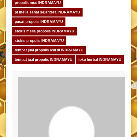
propolis mss INDRAMAYU
pt melia sehat sejahtera INDRAMAYU
pusat propolis INDRAMAYU
stokis melia propolis INDRAMAYU
stokis propolis INDRAMAYU
tempat jual propolis asli di INDRAMAYU
tempat jual propolis INDRAMAYU
toko herbal INDRAMAYU