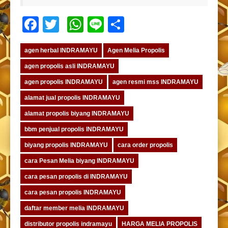
Facebook
Twitter
WhatsApp
Line
Share
agen herbal INDRAMAYU
Agen Melia Propolis
agen propolis asli INDRAMAYU
agen propolis INDRAMAYU
agen resmi mss INDRAMAYU
alamat jual propolis INDRAMAYU
alamat propolis biyang INDRAMAYU
bbm penjual propolis INDRAMAYU
biyang propolis INDRAMAYU
cara order propolis
cara Pesan Melia biyang INDRAMAYU
cara pesan propolis di INDRAMAYU
cara pesan propolis INDRAMAYU
daftar member melia INDRAMAYU
distributor propolis indramayu
HARGA MELIA PROPOLIS