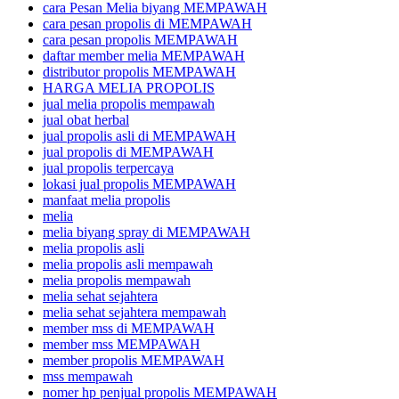
cara Pesan Melia biyang MEMPAWAH
cara pesan propolis di MEMPAWAH
cara pesan propolis MEMPAWAH
daftar member melia MEMPAWAH
distributor propolis MEMPAWAH
HARGA MELIA PROPOLIS
jual melia propolis mempawah
jual obat herbal
jual propolis asli di MEMPAWAH
jual propolis di MEMPAWAH
jual propolis terpercaya
lokasi jual propolis MEMPAWAH
manfaat melia propolis
melia
melia biyang spray di MEMPAWAH
melia propolis asli
melia propolis asli mempawah
melia propolis mempawah
melia sehat sejahtera
melia sehat sejahtera mempawah
member mss di MEMPAWAH
member mss MEMPAWAH
member propolis MEMPAWAH
mss mempawah
nomer hp penjual propolis MEMPAWAH