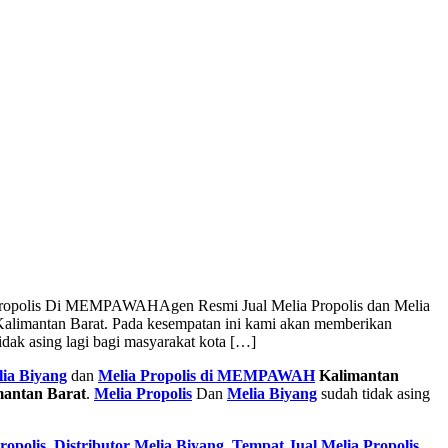
a Propolis Di MEMPAWAH
Agen Resmi Jual Melia Propolis dan Melia
limantan Barat. Pada kesempatan ini kami akan memberikan
ak asing lagi bagi masyarakat kota […]
ia Biyang
dan
Melia Propolis di MEMPAWAH
Kalimantan
antan Barat
.
Melia Propolis
Dan
Melia Biyang
sudah tidak asing
ropolis
,
Distributor Melia Biyang
,
Tempat
Jual Melia Propolis
,