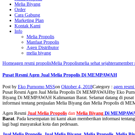
Melia Biyang
Order
Cara Gabung
Marketing Plan
Kontak Kami
Info
Melia Propolis
Manfaat Propolis
Agen Distributor
melia biyang
Home
agen resmi propolis
Melia Propolis
melia sehat sejahtera
member 
Pusat Resmi Agen Jual Melia Propolis Di MEMPAWAH
Post by
Eko Purnomo MSS
on
Oktober 4, 2018
Category :
agen resmi
Pusat Resmi Agen Jual Melia Propolis Di MEMPAWAH
by
Eko Pur
Biyang Di MEMPAWAH Kalimantan Barat. Selamat datang di pusat 
informasi tentang penjualan Melia Biyang dan Melia Propolis di ME
Agen Resmi
Jual
Melia Propolis
dan
Melia Biyang
Di MEMPAW
Barat
. Pada kesempatan ini kami akan memberikan informasi tentan
lagi bagi masyarakat kota dan pedesaan.
Jual Melia Propolis
,
Jual Melia Biyang
,
Melia Propolis
,
Melia Bi