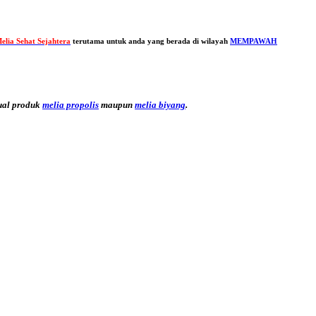
elia Sehat Sejahtera
terutama untuk anda yang berada di wilayah
MEMPAWAH
ual produk
melia propolis
maupun
melia biyang
.