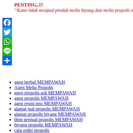
PENTING..!!!
“Kami tidak menjual produk melia biyang dan melia propolis
Facebook
Twitter
WhatsApp
Line
Share
agen herbal MEMPAWAH
Agen Melia Propolis
agen propolis asli MEMPAWAH
agen propolis MEMPAWAH
agen resmi mss MEMPAWAH
alamat jual propolis MEMPAWAH
alamat propolis biyang MEMPAWAH
bbm penjual propolis MEMPAWAH
biyang propolis MEMPAWAH
cara order propolis