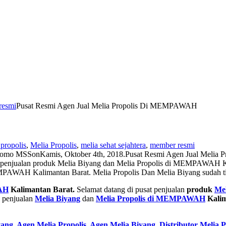
resmi
Pusat Resmi Agen Jual Melia Propolis Di MEMPAWAH
 propolis
,
Melia Propolis
,
melia sehat sejahtera
,
member resmi
nomo MSS
on
Kamis, Oktober 4th, 2018
.
Pusat Resmi Agen Jual Meli
penjualan produk Melia Biyang dan Melia Propolis di MEMPAWAH Ka
MPAWAH Kalimantan Barat. Melia Propolis Dan Melia Biyang sudah tid
AH
Kalimantan Barat.
Selamat datang di pusat penjualan
produk
Mel
g penjualan
Melia Biyang
dan
Melia Propolis di MEMPAWAH
Kalim
yang
,
Agen Melia Propolis
,
Agen Melia Biyang
,
Distributor Melia P