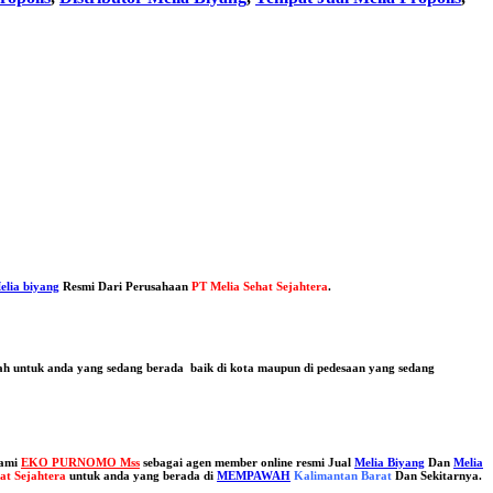
elia biyang
Resmi Dari Perusahaan
PT Melia Sehat Sejahtera
.
dah untuk anda yang sedang berada baik di kota maupun di pedesaan yang sedang
kami
EKO PURNOMO Mss
sebagai agen member online resmi Jual
Melia Biyang
Dan
Melia
at Sejahtera
untuk anda yang berada di
MEMPAWAH
Kalimantan Barat
Dan Sekitarnya.