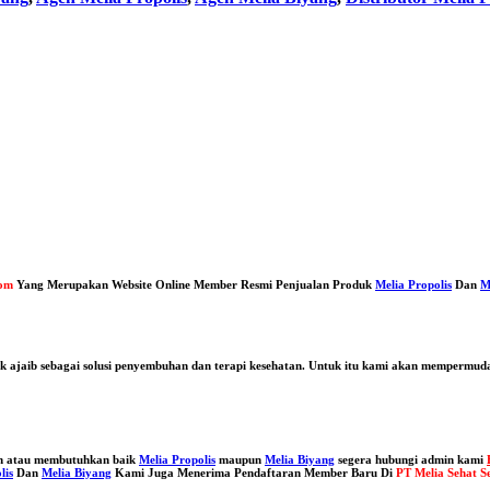
com
Yang Merupakan Website Online Member Resmi Penjualan Produk
Melia Propolis
Dan
M
duk ajaib sebagai solusi penyembuhan dan terapi kesehatan. Untuk itu kami akan mempermu
in atau membutuhkan baik
Melia Propolis
maupun
Melia Biyang
segera hubungi admin kami
lis
Dan
Melia Biyang
Kami Juga Menerima Pendaftaran Member Baru Di
PT Melia Sehat S