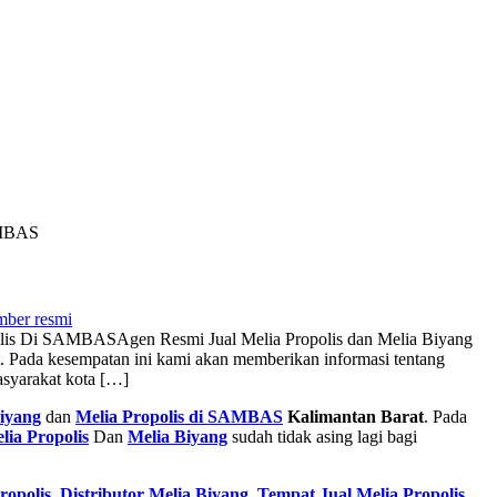
AMBAS
ber resmi
polis Di SAMBAS
Agen Resmi Jual Melia Propolis dan Melia Biyang
 Pada kesempatan ini kami akan memberikan informasi tentang
asyarakat kota […]
iyang
dan
Melia Propolis di SAMBAS
Kalimantan Barat
. Pada
lia Propolis
Dan
Melia Biyang
sudah tidak asing lagi bagi
ropolis
,
Distributor Melia Biyang
,
Tempat
Jual Melia Propolis
,