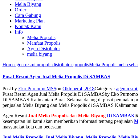
Melia Biyang
Order
Cara Gabung
Marketing Plan
Kontak Kami
Info
Melia Propolis
Manfaat Propolis
Agen Distributor
melia biyang
Home
agen resmi propolis
distributor propolis
Melia Propolis
melia seha
Pusat Resmi Agen Jual Melia Propolis Di SAMBAS
Post by
Eko Purnomo MSS
on
Oktober 4, 2018
Category :
agen resmi
Pusat Resmi Agen Jual Melia Propolis Di SAMBAS
by
Eko Purnom
Di SAMBAS Kalimantan Barat. Selamat datang di pusat penjualan p
penjualan Melia Biyang dan Melia Propolis di SAMBAS Kalimantan Ba
Agen Resmi
Jual
Melia Propolis
dan
Melia Biyang
Di SAMBAS
K
kesempatan ini kami akan memberikan informasi tentang penjualan
M
masyarakat kota dan pedesaan.
Jual Melia Propolis
,
Jual Melia Biyang
,
Melia Propolis
,
Melia Bi