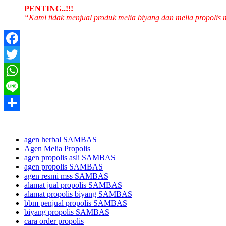
PENTING..!!!
“Kami tidak menjual produk melia biyang dan melia propolis
Facebook
Twitter
WhatsApp
Line
Share
agen herbal SAMBAS
Agen Melia Propolis
agen propolis asli SAMBAS
agen propolis SAMBAS
agen resmi mss SAMBAS
alamat jual propolis SAMBAS
alamat propolis biyang SAMBAS
bbm penjual propolis SAMBAS
biyang propolis SAMBAS
cara order propolis