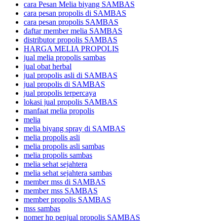
cara Pesan Melia biyang SAMBAS
cara pesan propolis di SAMBAS
cara pesan propolis SAMBAS
daftar member melia SAMBAS
distributor propolis SAMBAS
HARGA MELIA PROPOLIS
jual melia propolis sambas
jual obat herbal
jual propolis asli di SAMBAS
jual propolis di SAMBAS
jual propolis terpercaya
lokasi jual propolis SAMBAS
manfaat melia propolis
melia
melia biyang spray di SAMBAS
melia propolis asli
melia propolis asli sambas
melia propolis sambas
melia sehat sejahtera
melia sehat sejahtera sambas
member mss di SAMBAS
member mss SAMBAS
member propolis SAMBAS
mss sambas
nomer hp penjual propolis SAMBAS