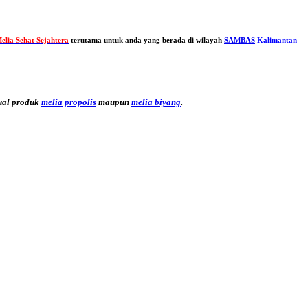
elia Sehat Sejahtera
terutama untuk anda yang berada di wilayah
SAMBAS
Kalimantan
ual produk
melia propolis
maupun
melia biyang
.