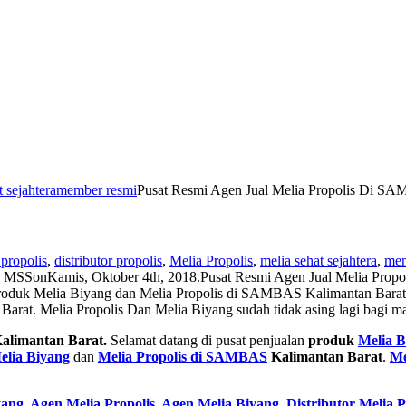
t sejahtera
member resmi
Pusat Resmi Agen Jual Melia Propolis Di S
 propolis
,
distributor propolis
,
Melia Propolis
,
melia sehat sejahtera
,
mem
o MSS
on
Kamis, Oktober 4th, 2018
.
Pusat Resmi Agen Jual Melia Pro
roduk Melia Biyang dan Melia Propolis di SAMBAS Kalimantan Barat.
rat. Melia Propolis Dan Melia Biyang sudah tidak asing lagi bagi m
alimantan Barat.
Selamat datang di pusat penjualan
produk
Melia B
elia Biyang
dan
Melia Propolis di SAMBAS
Kalimantan Barat
.
Me
yang
,
Agen Melia Propolis
,
Agen Melia Biyang
,
Distributor Melia P