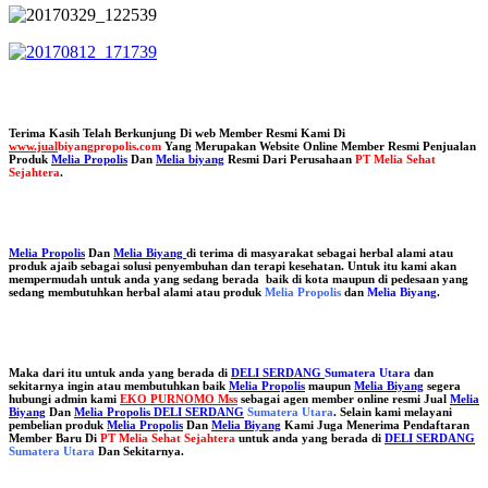
Terima Kasih Telah Berkunjung Di web Member Resmi Kami Di
www.jual
biyangpropolis.com
Yang Merupakan Website Online Member Resmi Penjualan
Produk
Melia Propolis
Dan
Melia biyang
Resmi Dari Perusahaan
PT Melia Sehat
Sejahtera
.
Melia Propolis
Dan
Melia Biyang
di terima di masyarakat sebagai herbal alami atau
produk ajaib sebagai solusi penyembuhan dan terapi kesehatan. Untuk itu kami akan
mempermudah untuk anda yang sedang berada baik di kota maupun di pedesaan yang
sedang membutuhkan herbal alami atau produk
Melia Propolis
dan
Melia Biyang
.
Maka dari itu untuk anda yang berada di
DELI SERDANG
Sumatera Utara
dan
sekitarnya ingin atau membutuhkan baik
Melia Propolis
maupun
Melia Biyang
segera
hubungi admin kami
EKO PURNOMO Mss
sebagai agen member online resmi Jual
Melia
Biyang
Dan
Melia Propolis DELI SERDANG
Sumatera Utara
. Selain kami melayani
pembelian produk
Melia Propolis
Dan
Melia Biyang
Kami Juga Menerima Pendaftaran
Member Baru Di
PT Melia Sehat Sejahtera
untuk anda yang berada di
DELI SERDANG
Sumatera Utara
Dan Sekitarnya.