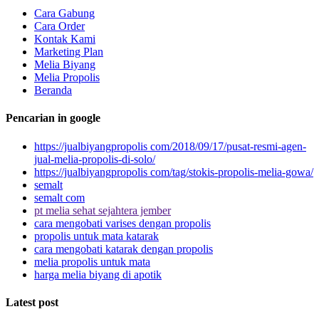
Cara Gabung
Cara Order
Kontak Kami
Marketing Plan
Melia Biyang
Melia Propolis
Beranda
Pencarian in google
https://jualbiyangpropolis com/2018/09/17/pusat-resmi-agen-
jual-melia-propolis-di-solo/
https://jualbiyangpropolis com/tag/stokis-propolis-melia-gowa/
semalt
semalt com
pt melia sehat sejahtera jember
cara mengobati varises dengan propolis
propolis untuk mata katarak
cara mengobati katarak dengan propolis
melia propolis untuk mata
harga melia biyang di apotik
Latest post