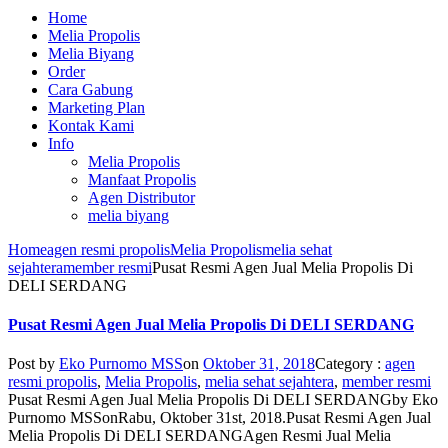
Home
Melia Propolis
Melia Biyang
Order
Cara Gabung
Marketing Plan
Kontak Kami
Info
Melia Propolis
Manfaat Propolis
Agen Distributor
melia biyang
Home
agen resmi propolis
Melia Propolis
melia sehat
sejahtera
member resmi
Pusat Resmi Agen Jual Melia Propolis Di
DELI SERDANG
Pusat Resmi Agen Jual Melia Propolis Di DELI SERDANG
Post by
Eko Purnomo MSS
on
Oktober 31, 2018
Category :
agen
resmi propolis
,
Melia Propolis
,
melia sehat sejahtera
,
member resmi
Pusat Resmi Agen Jual Melia Propolis Di DELI SERDANG
by
Eko
Purnomo MSS
on
Rabu, Oktober 31st, 2018
.
Pusat Resmi Agen Jual
Melia Propolis Di DELI SERDANG
Agen Resmi Jual Melia