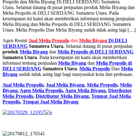
Propolis dan Melia Biyang Di DELI SERDANG Sumatera
Utara. Selamat datang di pusat penjualan produk Melia Biyang dan
Melia Propolis di DELI SERDANG Sumatera Utara. Pada
kesempatan ini kami akan memberikan informasi tentang penjualan
Melia Biyang dan Melia Propolis di DELI SERDANG Sumatera
Utara. Melia Propolis Dan Melia Biyang sudah tidak asing lagi […]
Agen Resmi
Jual
Melia Propolis
dan
Melia Biyang
Di DELI
SERDANG
Sumatera Utara.
Selamat datang di pusat penjualan
produk
Melia Biyang
dan
Melia Propolis di DELI SERDANG
Sumatera Utara
. Pada kesempatan ini kami akan memberikan
informasi tentang penjualan
Melia Biyang
dan
Melia Propolis di
DELI SERDANG
Sumatera Utara
.
Melia Propolis
Dan
Melia
Biyang
sudah tidak asing lagi bagi masyarakat kota dan pedesaan.
Jual Melia Propolis
,
Jual Melia Biyang
,
Melia Propolis
,
Melia
Biyang
,
Agen Melia Propolis
,
Agen Melia Biyang
,
Distributor
Melia Propolis
,
Distributor Melia Biyang
,
Tempat
Jual Melia
Propolis
,
Tempat Jual Melia Biyang