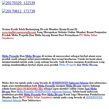
Terima Kasih Telah Berkunjung Di web Member Resmi Kami Di
www.jualbiyangpropolis.com
Yang Merupakan Website Online Member Resmi Penjualan
Produk Melia Propolis Dan Melia biyang Resmi Dari Perusahaan
PT Melia Sehat
Sejahtera
.
Melia Propolis
Dan
Melia Biyang
di terima di masyarakat sebagai herbal alami atau
produk ajaib sebagai solusi penyembuhan dan terapi kesehatan. Untuk itu kami akan
mempermudah untuk anda yang sedang berada baik di kota maupun di pedesaan yang
sedang membutuhkan herbal alami atau produk
Melia Propolis
dan
Melia Biyang
.
Maka dari itu untuk anda yang berada di
JENEPONTO Sulawesi Selatan
dan sekitarnya
ingin atau membutuhkan baik
Melia Propolis
maupun
Melia Biyang
segera hubungi
admin kami
EKO PURNOMO Mss
sebagai agen member online resmi
Jual Melia
Biyang
Dan
Melia Propolis JENEPONTO Sulawesi Selatan
. Selain kami melayani
pembelian produk
Melia Propolis
Dan
Melia Biyang
Kami Juga Menerima Pendaftaran
Member Baru Di
PT Melia Sehat Sejahtera
untuk anda yang berada di
JENEPONTO
Sulawesi Selatan
Dan Sekitarnya.