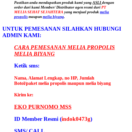
Pastikan anda mendapatkan produk kami yang
ASLI
dengan
order dari kami Member/ Distributor agen resmi dari
PT
MELIA SEHAT SEJAHTERA
yang menjual produk
melia
propolis
maupun
melia biyang
.
UNTUK PEMESANAN SILAHKAN HUBUNGI
ADMIN KAMI:
CARA PEMESANAN MELIA PROPOLIS
MELIA BIYANG
Ketik sms:
Nama, Alamat Lengkap, no HP, Jumlah
Botol/paket melia propolis maupun melia biyang
Kirim ke:
EKO PURNOMO MSS
ID Member Resmi (
indok0473g
)
SMS/ CALL