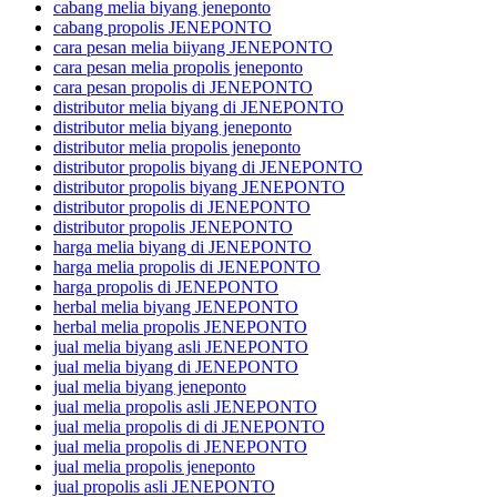
cabang melia biyang jeneponto
cabang propolis JENEPONTO
cara pesan melia biiyang JENEPONTO
cara pesan melia propolis jeneponto
cara pesan propolis di JENEPONTO
distributor melia biyang di JENEPONTO
distributor melia biyang jeneponto
distributor melia propolis jeneponto
distributor propolis biyang di JENEPONTO
distributor propolis biyang JENEPONTO
distributor propolis di JENEPONTO
distributor propolis JENEPONTO
harga melia biyang di JENEPONTO
harga melia propolis di JENEPONTO
harga propolis di JENEPONTO
herbal melia biyang JENEPONTO
herbal melia propolis JENEPONTO
jual melia biyang asli JENEPONTO
jual melia biyang di JENEPONTO
jual melia biyang jeneponto
jual melia propolis asli JENEPONTO
jual melia propolis di di JENEPONTO
jual melia propolis di JENEPONTO
jual melia propolis jeneponto
jual propolis asli JENEPONTO