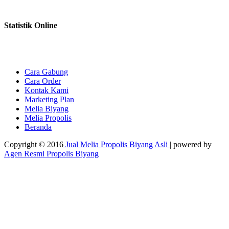
Statistik Online
Cara Gabung
Cara Order
Kontak Kami
Marketing Plan
Melia Biyang
Melia Propolis
Beranda
Copyright © 2016
Jual Melia Propolis Biyang Asli
| powered by
Agen Resmi Propolis Biyang