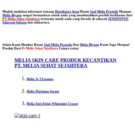
Mudah mudahan informasi tentang
Distributor Agen
Resmi
Jual Melia Propolis
Maupun
Melia Biyang
sangat bermanfaat untuk anda yang membutuhkan produk berkhasiat dari
PT Melia Sehat Sejahtera
terutama untuk anda yang berada di wilayah
JENEPONTO
Sulawesi Selatan
dan sekitarnya.
Selain Kami Member Resmi
Jual Melia Propolis
Dan
Melia Biyang
Kami Juga Menjual
Produk Dari
Pt Melia Sehat Sejahtera
Lainya yaitu;
MELIA SKIN CARE
PRODUK KECANTIKAN
PT. MELIA SEHAT SEJAHTERA
Melia Sc CLeanser
Melia Platinum Serum
Melia Anti Aging Whitening Cream