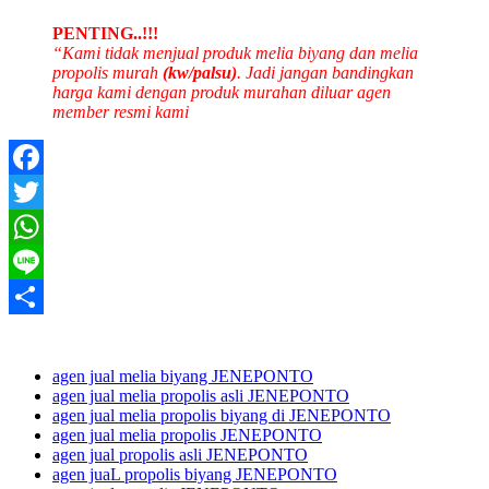
PENTING..!!!
“Kami tidak menjual produk melia biyang dan melia
propolis murah
(kw/palsu)
. Jadi jangan bandingkan
harga kami dengan produk murahan diluar agen
member resmi kami
Facebook
Twitter
WhatsApp
Line
Share
agen jual melia biyang JENEPONTO
agen jual melia propolis asli JENEPONTO
agen jual melia propolis biyang di JENEPONTO
agen jual melia propolis JENEPONTO
agen jual propolis asli JENEPONTO
agen juaL propolis biyang JENEPONTO