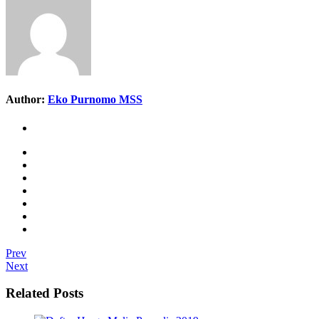
Author:
Eko Purnomo MSS
Prev
Next
Related Posts