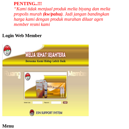
PENTING..!!!
“Kami tidak menjual produk melia biyang dan melia
propolis murah
(kw/palsu)
. Jadi jangan bandingkan
harga kami dengan produk murahan diluar agen
member resmi kami
Login Web Member
Menu