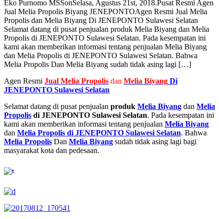
Eko Purnomo MSS
on
Selasa, Agustus 21st, 2018
.
Pusat Resmi Agen
Jual Melia Propolis Biyang JENEPONTO
Agen Resmi Jual Melia
Propolis dan Melia Biyang Di JENEPONTO Sulawesi Selatan
Selamat datang di pusat penjualan produk Melia Biyang dan Melia
Propolis di JENEPONTO Sulawesi Selatan. Pada kesempatan ini
kami akan memberikan informasi tentang penjualan Melia Biyang
dan Melia Propolis di JENEPONTO Sulawesi Selatan. Bahwa
Melia Propolis Dan Melia Biyang sudah tidak asing lagi […]
Agen Resmi
Jual
Melia Propolis
dan
Melia Biyang
Di
JENEPONTO Sulawesi Selatan
Selamat datang di pusat penjualan
produk
Melia Biyang
dan
Melia
Propolis
di JENEPONTO Sulawesi Selatan
. Pada kesempatan ini
kami akan memberikan informasi tentang penjualan
Melia Biyang
dan
Melia Propolis di JENEPONTO Sulawesi Selatan
. Bahwa
Melia Propolis
Dan
Melia Biyang
sudah tidak asing lagi bagi
masyarakat kota dan pedesaan.